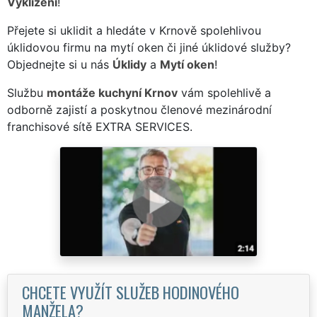
Vyklízení
!
Přejete si uklidit a hledáte v Krnově spolehlivou
úklidovou firmu na mytí oken či jiné úklidové služby?
Objednejte si u nás
Úklidy
a
Mytí oken
!
Službu
montáže kuchyní Krnov
vám spolehlivě a
odborně zajistí a poskytnou členové mezinárodní
franchisové sítě EXTRA SERVICES.
CHCETE VYUŽÍT SLUŽEB HODINOVÉHO
MANŽELA?