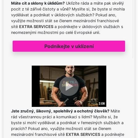
Máte cit a sklony k úklidům?
Uklízíte ráda a máte pak skvělý
pocit z té zářivé čistoty a vůně? Myslíte si, že byste si mohla
vydělávat a podnikat v úklidových službách? Pokud ano,
využijte možnosti stát se členem mezinárodní franchisové
sítě
EXTRA SERVICES
a podnikejte v úklidových službách s
neomezenými možnostmi po celé Evropské unii.
Podnikejte v uklízení
Jste zručný, šikovný, spolehlivý a ochotný člověk?
Máte
rád všestrannou práci a komunikaci s lidmi? Myslíte si, že
byste si mohl vydělávat a podnikat v řemeslných službách a
pracích? Pokud ano, využijte možnosti stát se členem
mezinárodní franchisové sítě
EXTRA SERVICES
a podnikejte