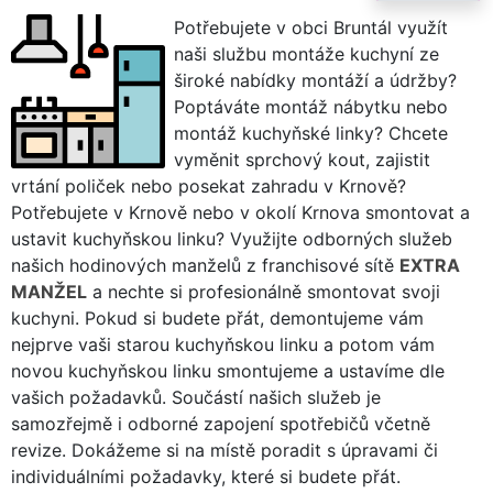
Potřebujete v obci Bruntál využít
naši službu montáže kuchyní ze
široké nabídky montáží a údržby?
Poptáváte montáž nábytku nebo
montáž kuchyňské linky? Chcete
vyměnit sprchový kout, zajistit
vrtání poliček nebo posekat zahradu v Krnově?
Potřebujete v Krnově nebo v okolí Krnova smontovat a
ustavit kuchyňskou linku? Využijte odborných služeb
našich hodinových manželů z franchisové sítě
EXTRA
MANŽEL
a nechte si profesionálně smontovat svoji
kuchyni. Pokud si budete přát, demontujeme vám
nejprve vaši starou kuchyňskou linku a potom vám
novou kuchyňskou linku smontujeme a ustavíme dle
vašich požadavků. Součástí našich služeb je
samozřejmě i odborné zapojení spotřebičů včetně
revize. Dokážeme si na místě poradit s úpravami či
individuálními požadavky, které si budete přát.