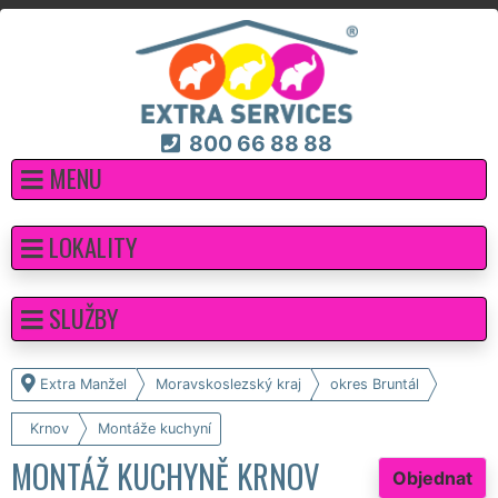
800 66 88 88
MENU
LOKALITY
SLUŽBY
Extra Manžel
Moravskoslezský kraj
okres Bruntál
Krnov
Montáže kuchyní
MONTÁŽ KUCHYNĚ KRNOV
Objednat