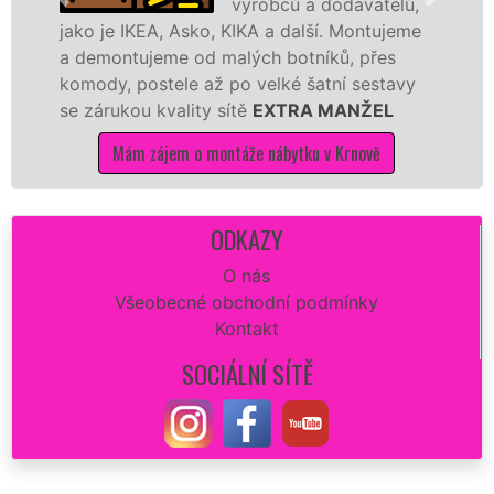
výrobců a dodavatelů,
o je IKEA, Asko, KIKA a další. Montujeme
výrobc
emontujeme od malých botníků, přes
kvalit
ody, postele až po velké šatní sestavy
manžel
zárukou kvality sítě
EXTRA MANŽEL
kuchyň
Mám zájem o montáže nábytku v Krnově
ODKAZY
O nás
Všeobecné obchodní podmínky
Kontakt
SOCIÁLNÍ SÍTĚ