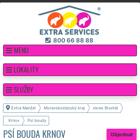
800 66 88 88
MENU
LOKALITY
SLUŽBY
Extra Manžel
Moravskoslezský kraj
okres Bruntál
Krnov
Psí boudy
PSÍ BOUDA KRNOV
Objednat