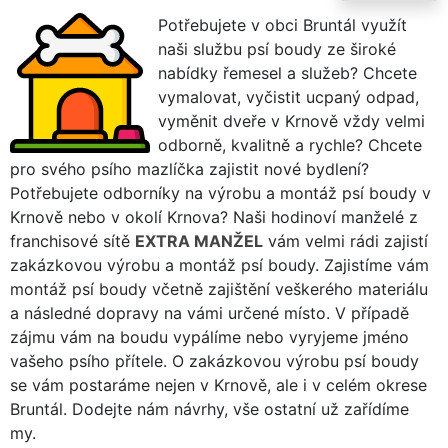
Potřebujete v obci Bruntál využít
naši službu psí boudy ze široké
nabídky řemesel a služeb? Chcete
vymalovat, vyčistit ucpaný odpad,
vyměnit dveře v Krnově vždy velmi
odborně, kvalitně a rychle? Chcete
pro svého psího mazlíčka zajistit nové bydlení?
Potřebujete odborníky na výrobu a montáž psí boudy v
Krnově nebo v okolí Krnova? Naši hodinoví manželé z
franchisové sítě
EXTRA MANŽEL
vám velmi rádi zajistí
zakázkovou výrobu a montáž psí boudy. Zajistíme vám
montáž psí boudy včetně zajištění veškerého materiálu
a následné dopravy na vámi určené místo. V případě
zájmu vám na boudu vypálíme nebo vyryjeme jméno
vašeho psího přítele. O zakázkovou výrobu psí boudy
se vám postaráme nejen v Krnově, ale i v celém okrese
Bruntál. Dodejte nám návrhy, vše ostatní už zařídíme
my.