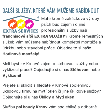
DALŠÍ SLUŽBY, KTERÉ VÁM MŮŽEME NABÍDNOUT
Máte kromě zakázkové výroby
psích bud zájem i o jiné
profesionální služby naší
franchisové sítě
EXTRA SLUŽBY
? Kromě řemeslných
služeb vám můžeme nabídnout kompletní montáže a
údržbu nebo stavební práce. Objednejte si naše
Hodinové manžely
!
Měli byste v Krnově zájem o stěhovací služby nebo
vyklízecí práce? Objednejte si u nás
Stěhování
nebo
Vyklízení
!
Přejete si uklidit a hledáte v Krnově spolehlivou
úklidovou firmu na mytí oken či jiné úklidové služby?
Objednejte si u nás
Úklidy
a
Mytí oken
!
Službu
psí boudy Krnov
vám spolehlivě a odborně