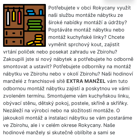
Potřebujete v obci Rokycany využít
naši službu montáže nábytku ze
široké nabídky montáží a údržby?
Poptáváte montáž nábytku nebo
montáž kuchyňské linky? Chcete
vyměnit sprchový kout, zajistit
vrtání poliček nebo posekat zahradu ve Zbirohu?
Zakoupili jste si nový nábytek a potřebujete ho odborně
smontovat a ustavit? Potřebujete odborníky na montáž
nábytku ve Zbirohu nebo v okolí Zbirohu? Naši hodinoví
manželé z franchisové sítě
EXTRA MANŽEL
vám tuto
odbornou montáž nábytku zajistí a poskytnou ve vámi
zvoleném termínu. Smontujeme vám kuchyňskou linku,
obývací stěnu, dětský pokoj, postele, skříně a skříňky.
Nezáleží na výrobci nebo na složitosti montáže. O
jakoukoli montáž a instalaci nábytku se vám postaráme
ve Zbirohu, ale i v celém okrese Rokycany. Naše
hodinové manžely si skutečně oblíbíte a sami se