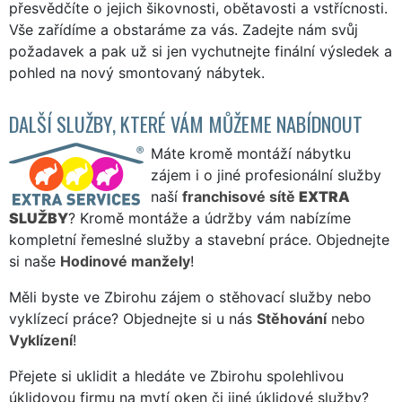
přesvědčíte o jejich šikovnosti, obětavosti a vstřícnosti.
Vše zařídíme a obstaráme za vás. Zadejte nám svůj
požadavek a pak už si jen vychutnejte finální výsledek a
pohled na nový smontovaný nábytek.
DALŠÍ SLUŽBY, KTERÉ VÁM MŮŽEME NABÍDNOUT
Máte kromě montáží nábytku
zájem i o jiné profesionální služby
naší
franchisové sítě
EXTRA
SLUŽBY
? Kromě montáže a údržby vám nabízíme
kompletní řemeslné služby a stavební práce. Objednejte
si naše
Hodinové manžely
!
Měli byste ve Zbirohu zájem o stěhovací služby nebo
vyklízecí práce? Objednejte si u nás
Stěhování
nebo
Vyklízení
!
Přejete si uklidit a hledáte ve Zbirohu spolehlivou
úklidovou firmu na mytí oken či jiné úklidové služby?