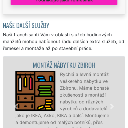
NAŠE DALŠÍ SLUŽBY
Naši franchisanti Vám v oblasti služeb hodinových
manželů mohou nabídnout řadu dalších extra služeb, od
řemesel a montáže až po stavební práce.
MONTÁŽ NÁBYTKU ZBIROH
Rychlá a levná montáž
veškerého nábytku ve
Zbirohu. Máme bohaté
zkušenosti s montáží
nábytku od různých
výrobců a dodavatelů,
o je IKEA, Asko, KIKA a další. Montujeme
výrobc
emontujeme od malých botníků, přes
kvalit