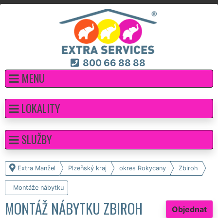
800 66 88 88
MENU
LOKALITY
SLUŽBY
Extra Manžel
Plzeňský kraj
okres Rokycany
Zbiroh
Montáže nábytku
MONTÁŽ NÁBYTKU ZBIROH
Objednat