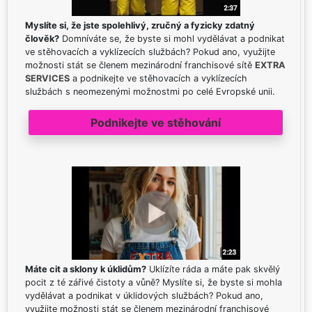
Myslíte si, že jste spolehlivý, zručný a fyzicky zdatný
člověk?
Domníváte se, že byste si mohl vydělávat a podnikat
ve stěhovacích a vyklízecích službách? Pokud ano, využijte
možnosti stát se členem mezinárodní franchisové sítě
EXTRA
SERVICES
a podnikejte ve stěhovacích a vyklízecích
službách s neomezenými možnostmi po celé Evropské unii.
Podnikejte ve stěhování
Máte cit a sklony k úklidům?
Uklízíte ráda a máte pak skvělý
pocit z té zářivé čistoty a vůně? Myslíte si, že byste si mohla
vydělávat a podnikat v úklidových službách? Pokud ano,
využijte možnosti stát se členem mezinárodní franchisové