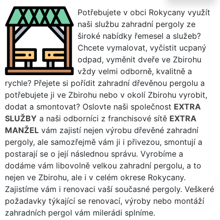
Potřebujete v obci Rokycany využít
naši službu zahradní pergoly ze
široké nabídky řemesel a služeb?
Chcete vymalovat, vyčistit ucpaný
odpad, vyměnit dveře ve Zbirohu
vždy velmi odborně, kvalitně a
rychle? Přejete si pořídit zahradní dřevěnou pergolu a
potřebujete ji ve Zbirohu nebo v okolí Zbirohu vyrobit,
dodat a smontovat? Oslovte naši společnost
EXTRA
SLUŽBY
a naši odborníci z franchisové sítě
EXTRA
MANŽEL
vám zajistí nejen výrobu dřevěné zahradní
pergoly, ale samozřejmě vám ji i přivezou, smontují a
postarají se o její následnou správu. Vyrobíme a
dodáme vám libovolně velkou zahradní pergolu, a to
nejen ve Zbirohu, ale i v celém okrese Rokycany.
Zajistíme vám i renovaci vaší současné pergoly. Veškeré
požadavky týkající se renovací, výroby nebo montáží
zahradních pergol vám milerádi splníme.