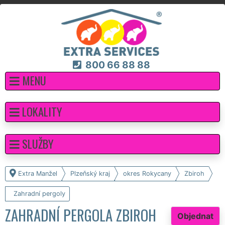
800 66 88 88
MENU
LOKALITY
SLUŽBY
Extra Manžel
Plzeňský kraj
okres Rokycany
Zbiroh
Zahradní pergoly
ZAHRADNÍ PERGOLA ZBIROH
Objednat