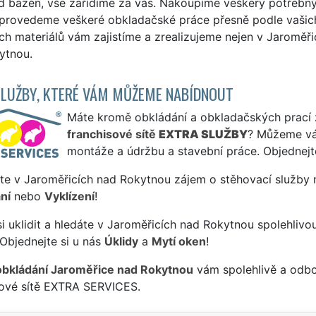
ad bazén, vše zařídíme za vás. Nakoupíme veškerý potřebný
 provedeme veškeré obkladačské práce přesně podle vašich 
h materiálů vám zajistíme a zrealizujeme nejen v Jaroměři
ytnou.
SLUŽBY, KTERÉ VÁM MŮŽEME NABÍDNOUT
Máte kromě obkládání a obkladačských prací zá
franchisové sítě
EXTRA SLUŽBY
? Můžeme vá
montáže a údržbu a stavební práce. Objednejt
te v Jaroměřicích nad Rokytnou zájem o stěhovací služby n
ní
nebo
Vyklízení
!
si uklidit a hledáte v Jaroměřicích nad Rokytnou spolehlivo
Objednejte si u nás
Úklidy
a
Mytí oken
!
obkládání Jaroměřice nad Rokytnou
vám spolehlivě a odbo
sové sítě EXTRA SERVICES.