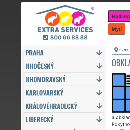
Hodino
Mytí
800 66 88 88
PRAHA
Extra
OBKL
JIHOČESKÝ
JIHOMORAVSKÝ
KARLOVARSKÝ
KRÁLOVÉHRADECKÝ
LIBERECKÝ
a obklád
Rokytnou