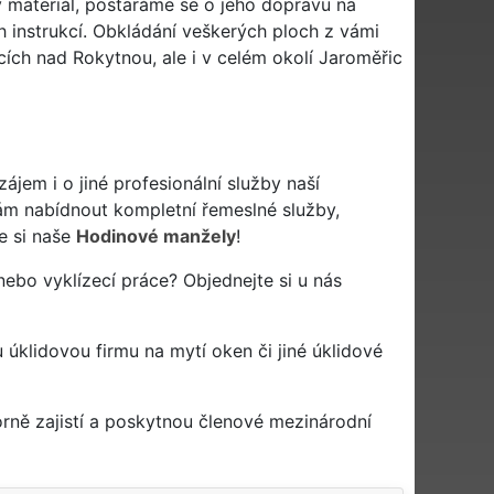
 materiál, postaráme se o jeho dopravu na
instrukcí. Obkládání veškerých ploch z vámi
cích nad Rokytnou, ale i v celém okolí Jaroměřic
jem i o jiné profesionální služby naší
m nabídnout kompletní řemeslné služby,
e si naše
Hodinové manžely
!
ebo vyklízecí práce? Objednejte si u nás
u úklidovou firmu na mytí oken či jiné úklidové
rně zajistí a poskytnou členové mezinárodní