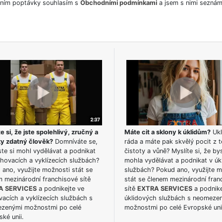
ním poptávky souhlasím s
Obchodními podmínkami
a jsem s nimi seznám
e si, že jste spolehlivý, zručný a
Máte cit a sklony k úklidům?
Ukl
ky zdatný člověk?
Domníváte se,
ráda a máte pak skvělý pocit z t
te si mohl vydělávat a podnikat
čistoty a vůně? Myslíte si, že by
hovacích a vyklízecích službách?
mohla vydělávat a podnikat v úk
ano, využijte možnosti stát se
službách? Pokud ano, využijte 
m mezinárodní franchisové sítě
stát se členem mezinárodní fran
A SERVICES
a podnikejte ve
sítě
EXTRA SERVICES
a podnike
acích a vyklízecích službách s
úklidových službách s neomeze
zenými možnostmi po celé
možnostmi po celé Evropské uni
ké unii.