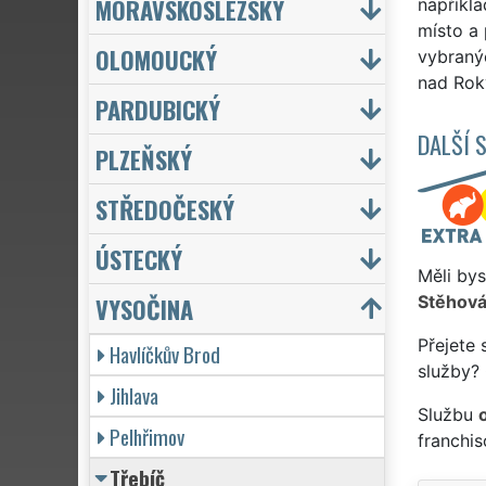
MORAVSKOSLEZSKÝ
napříkl
místo a
OLOMOUCKÝ
vybranýc
nad Rok
PARDUBICKÝ
DALŠÍ 
PLZEŇSKÝ
STŘEDOČESKÝ
ÚSTECKÝ
Měli bys
VYSOČINA
Stěhová
Přejete 
Havlíčkův Brod
služby? 
Jihlava
Službu
Pelhřimov
franchi
Třebíč