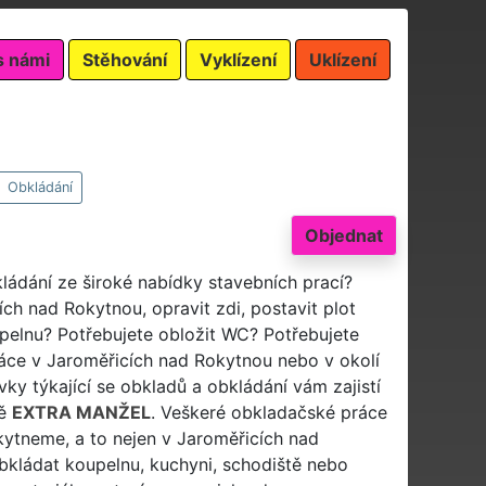
s námi
Stěhování
Vyklízení
Uklízení
Obkládání
Objednat
kládání ze široké nabídky stavebních prací?
ch nad Rokytnou, opravit zdi, postavit plot
pelnu? Potřebujete obložit WC? Potřebujete
ráce v Jaroměřicích nad Rokytnou nebo v okolí
y týkající se obkladů a obkládání vám zajistí
tě
EXTRA MANŽEL
. Veškeré obkladačské práce
kytneme, a to nejen v Jaroměřicích nad
obkládat koupelnu, kuchyni, schodiště nebo