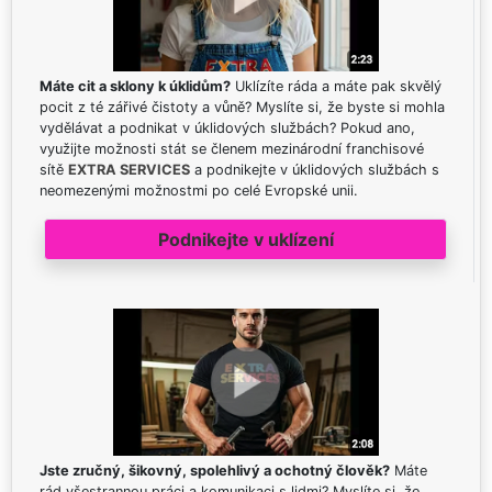
Máte cit a sklony k úklidům?
Uklízíte ráda a máte pak skvělý
pocit z té zářivé čistoty a vůně? Myslíte si, že byste si mohla
vydělávat a podnikat v úklidových službách? Pokud ano,
využijte možnosti stát se členem mezinárodní franchisové
sítě
EXTRA SERVICES
a podnikejte v úklidových službách s
neomezenými možnostmi po celé Evropské unii.
Podnikejte v uklízení
Jste zručný, šikovný, spolehlivý a ochotný člověk?
Máte
rád všestrannou práci a komunikaci s lidmi? Myslíte si, že