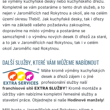
se výměny kuchyňské desky nebo kuchyňského dřezu.
Kompletně se vám postaráme o tento druh služeb, a to
nejen v Jaroměřicích nad Rokytnou a okolí, ale na celém
území okresu Třebíč. Jak kuchyňské desky, tak i dřezy
vám na základě vašeho požadavku zakoupíme,
dopravíme na místo výměny a postaráme se
samozřejmě i o výměnu nových desek či dřezů za staré,
a to jak v Jaroměřicích nad Rokytnou, tak i v celém
okolí Jaroměřic nad Rokytnou.
DALŠÍ SLUŽBY, KTERÉ VÁM MŮŽEME NABÍDNOUT
Máte kromě výměny kuchyňských
desek a dřezů zájem i o jiné
profesionální služby naší
franchisové sítě
EXTRA SLUŽBY
? Kromě montáže a
údržby vám nabízíme kompletní řemeslné služby a
stavební práce. Objednejte si naše
Hodinové manžely
!
Měli byste v Jaroměřicích nad Rokytnou zájem o