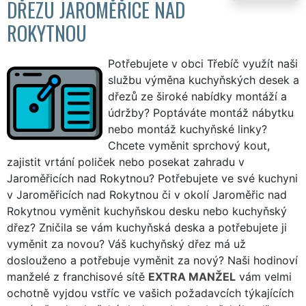
DŘEZU JAROMĚŘICE NAD
ROKYTNOU
Potřebujete v obci Třebíč využít naši
službu výměna kuchyňských desek a
dřezů ze široké nabídky montáží a
údržby? Poptáváte montáž nábytku
nebo montáž kuchyňské linky?
Chcete vyměnit sprchový kout,
zajistit vrtání poliček nebo posekat zahradu v
Jaroměřicích nad Rokytnou? Potřebujete ve své kuchyni
v Jaroměřicích nad Rokytnou či v okolí Jaroměřic nad
Rokytnou vyměnit kuchyňskou desku nebo kuchyňský
dřez? Zničila se vám kuchyňská deska a potřebujete ji
vyměnit za novou? Váš kuchyňský dřez má už
doslouženo a potřebuje vyměnit za nový? Naši hodinoví
manželé z franchisové sítě
EXTRA MANŽEL
vám velmi
ochotně vyjdou vstříc ve vašich požadavcích týkajících