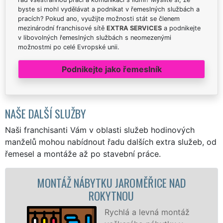
byste si mohl vydělávat a podnikat v řemeslných službách a
pracích? Pokud ano, využijte možnosti stát se členem
mezinárodní franchisové sítě
EXTRA SERVICES
a podnikejte
v libovolných řemeslných službách s neomezenými
možnostmi po celé Evropské unii.
Podnikejte jako řemeslník
NAŠE DALŠÍ SLUŽBY
Naši franchisanti Vám v oblasti služeb hodinových
manželů mohou nabídnout řadu dalších extra služeb, od
řemesel a montáže až po stavební práce.
NTÁŽ NÁBYTKU JAROMĚŘICE NAD
MONT
ROKYTNOU
Rychlá a levná montáž