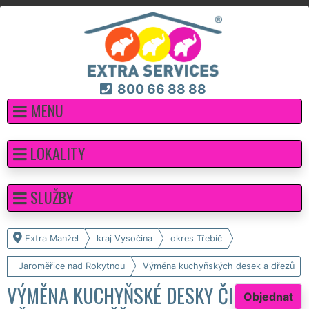
800 66 88 88
MENU
LOKALITY
SLUŽBY
Extra Manžel
kraj Vysočina
okres Třebíč
Jaroměřice nad Rokytnou
Výměna kuchyňských desek a dřezů
VÝMĚNA KUCHYŇSKÉ DESKY ČI
Objednat