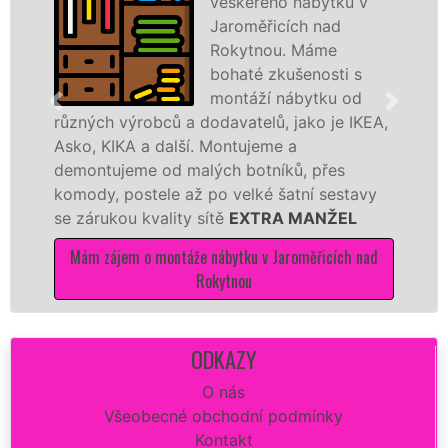
veškerého nábytku v
Jaroměřicích nad
Rokytnou. Máme
bohaté zkušenosti s
montáží nábytku od
ch výrobců a dodavatelů, jako je IKEA,
všech tv
 KIKA a další. Montujeme a
jedná o k
tujeme od malých botníků, přes
zpracová
y, postele až po velké šatní sestavy
EXTRA 
rukou kvality sítě
EXTRA MANŽEL
levně, ry
zájem o montáže nábytku v Jaroměřicích nad
Mám záj
Rokytnou
ODKAZY
O nás
Všeobecné obchodní podmínky
Kontakt