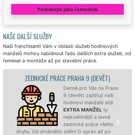
Podnikejte jako řemeslník
NAŠE DALŠÍ SLUŽBY
Naši franchisanti Vám v oblasti služeb hodinových
manželů mohou nabídnout řadu dalších extra služeb, od
řemesel a montáže až po stavební práce.
EDNICKÉ PRÁCE PRAHA 9 (DEVĚT)
ZD
Denně pro Vás na Praze
9 (devět) zajišťují naši
hodinoví manželé sítě
EXTRA MANŽEL
ty
nejkvalitnější a levné
zednické práce všeho
. Od drobného zdění či oprav až po
rekonstr