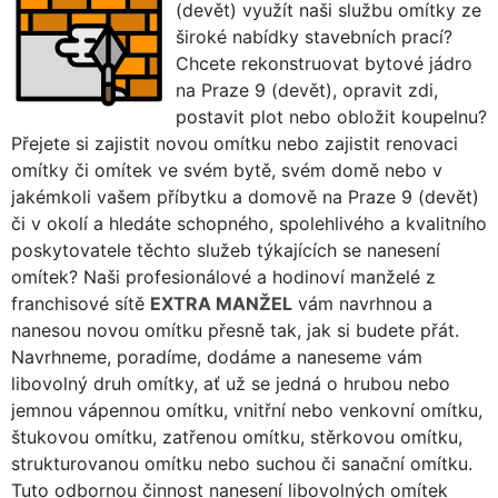
(devět) využít naši službu omítky ze
široké nabídky stavebních prací?
Chcete rekonstruovat bytové jádro
na Praze 9 (devět), opravit zdi,
postavit plot nebo obložit koupelnu?
Přejete si zajistit novou omítku nebo zajistit renovaci
omítky či omítek ve svém bytě, svém domě nebo v
jakémkoli vašem příbytku a domově na Praze 9 (devět)
či v okolí a hledáte schopného, spolehlivého a kvalitního
poskytovatele těchto služeb týkajících se nanesení
omítek? Naši profesionálové a hodinoví manželé z
franchisové sítě
EXTRA MANŽEL
vám navrhnou a
nanesou novou omítku přesně tak, jak si budete přát.
Navrhneme, poradíme, dodáme a naneseme vám
libovolný druh omítky, ať už se jedná o hrubou nebo
jemnou vápennou omítku, vnitřní nebo venkovní omítku,
štukovou omítku, zatřenou omítku, stěrkovou omítku,
strukturovanou omítku nebo suchou či sanační omítku.
Tuto odbornou činnost nanesení libovolných omítek