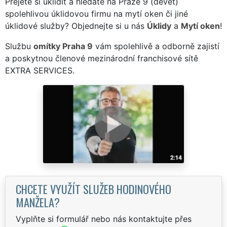
Přejete si uklidit a hledáte na Praze 9 (devět)
spolehlivou úklidovou firmu na mytí oken či jiné
úklidové služby? Objednejte si u nás
Úklidy
a
Mytí oken
!
Službu
omítky Praha 9
vám spolehlivě a odborně zajistí
a poskytnou členové mezinárodní franchisové sítě
EXTRA SERVICES.
CHCETE VYUŽÍT SLUŽEB HODINOVÉHO
MANŽELA?
Vyplňte si formulář nebo nás kontaktujte přes