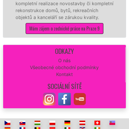
etní realizace novostavby či kompletní
dokonale
strukce domů, bytů, rekreačních
sádrokar
ů a kanceláří se zárukou kvality.
dovozu m
Mám zájem o zednické práce na Praze 9
M
ODKAZY
O nás
Všeobecné obchodní podmínky
Kontakt
SOCIÁLNÍ SÍTĚ