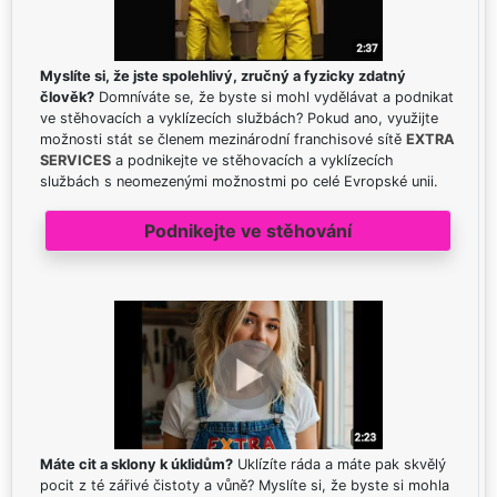
Myslíte si, že jste spolehlivý, zručný a fyzicky zdatný
člověk?
Domníváte se, že byste si mohl vydělávat a podnikat
ve stěhovacích a vyklízecích službách? Pokud ano, využijte
možnosti stát se členem mezinárodní franchisové sítě
EXTRA
SERVICES
a podnikejte ve stěhovacích a vyklízecích
službách s neomezenými možnostmi po celé Evropské unii.
Podnikejte ve stěhování
Máte cit a sklony k úklidům?
Uklízíte ráda a máte pak skvělý
pocit z té zářivé čistoty a vůně? Myslíte si, že byste si mohla