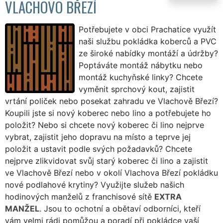
VLACHOVO BŘEZÍ
Potřebujete v obci Prachatice využít
naši službu pokládka koberců a PVC
ze široké nabídky montáží a údržby?
Poptáváte montáž nábytku nebo
montáž kuchyňské linky? Chcete
vyměnit sprchový kout, zajistit
vrtání poliček nebo posekat zahradu ve Vlachově Březí?
Koupili jste si nový koberec nebo lino a potřebujete ho
položit? Nebo si chcete nový koberec či lino nejprve
vybrat, zajistit jeho dopravu na místo a teprve jej
položit a ustavit podle svých požadavků? Chcete
nejprve zlikvidovat svůj starý koberec či lino a zajistit
ve Vlachově Březí nebo v okolí Vlachova Březí pokládku
nové podlahové krytiny? Využijte služeb našich
hodinových manželů z franchisové sítě
EXTRA
MANŽEL
. Jsou to ochotní a obětaví odborníci, kteří
vám velmi rádi pomůžou a poradí při pokládce vaší