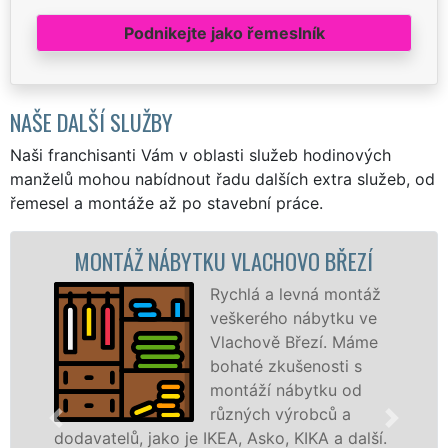
Podnikejte jako řemeslník
NAŠE DALŠÍ SLUŽBY
Naši franchisanti Vám v oblasti služeb hodinových
manželů mohou nabídnout řadu dalších extra služeb, od
řemesel a montáže až po stavební práce.
MONTÁŽ NÁBYTKU VLACHOVO BŘEZÍ
M
Rychlá a levná montáž
veškerého nábytku ve
Vlachově Březí. Máme
bohaté zkušenosti s
montáží nábytku od
různých výrobců a
odavatelů, jako je IKEA, Asko, KIKA a další.
různ