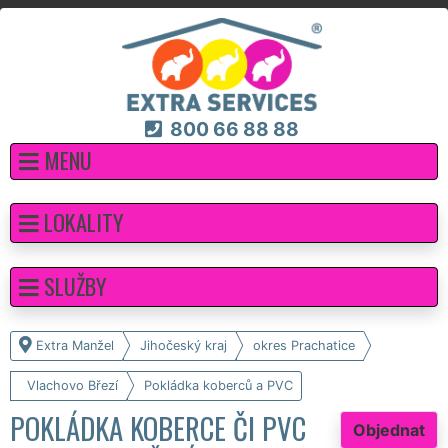
800 66 88 88
MENU
LOKALITY
SLUŽBY
Extra Manžel
Jihočeský kraj
okres Prachatice
Vlachovo Březí
Pokládka koberců a PVC
POKLÁDKA KOBERCE ČI PVC
Objednat