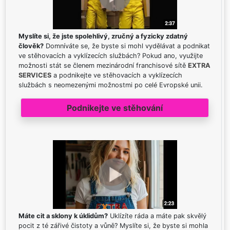
Myslíte si, že jste spolehlivý, zručný a fyzicky zdatný
člověk?
Domníváte se, že byste si mohl vydělávat a podnikat
ve stěhovacích a vyklízecích službách? Pokud ano, využijte
možnosti stát se členem mezinárodní franchisové sítě
EXTRA
SERVICES
a podnikejte ve stěhovacích a vyklízecích
službách s neomezenými možnostmi po celé Evropské unii.
Podnikejte ve stěhování
Máte cit a sklony k úklidům?
Uklízíte ráda a máte pak skvělý
pocit z té zářivé čistoty a vůně? Myslíte si, že byste si mohla