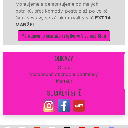
ontujeme a demontujeme od malých
Ikei
otníků, přes komody, postele až po velké
Nobi
atní sestavy se zárukou kvality sítě
EXTRA
tuto
ANŽEL
kvali
Mám zájem o montáže nábytku ve Vlachově Březí
Má
ODKAZY
O nás
Všeobecné obchodní podmínky
Kontakt
SOCIÁLNÍ SÍTĚ