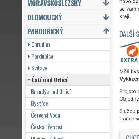
MORAVSKOSLEZSKÝ
nové po
se vám o
OLOMOUCKÝ
kraji.
PARDUBICKÝ
DALŠÍ 
Chrudim
Pardubice
Svitavy
Měli bys
Ústí nad Orlicí
Vyklízen
Brandýs nad Orlicí
Přejete 
Objednej
Bystřec
Službu
Červená Voda
franchi
Česká Třebová
CHCE
Dlouhá Třebová