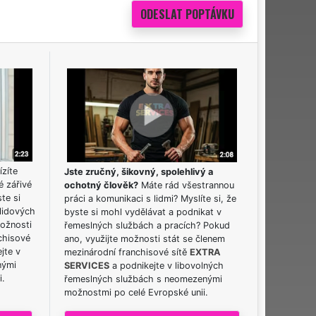
ízíte
Jste zručný, šikovný, spolehlivý a
é zářivé
ochotný člověk?
Máte rád všestrannou
ste si
práci a komunikaci s lidmi? Myslíte si, že
lidových
byste si mohl vydělávat a podnikat v
možnosti
řemeslných službách a pracích? Pokud
chisové
ano, využijte možnosti stát se členem
jte v
mezinárodní franchisové sítě
EXTRA
nými
SERVICES
a podnikejte v libovolných
i.
řemeslných službách s neomezenými
možnostmi po celé Evropské unii.