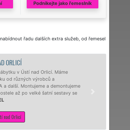
í
Podnikejte jako řemeslník
nabídnout řadu dalších extra služeb, od řemesel
 ORLICÍ
ytku v Ústí nad Orlicí. Máme
u od různých výrobců a
A a další. Montujeme a demontujeme
tele až po velké šatní sestavy se
L
nad Orlicí