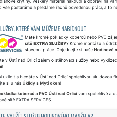
dlahové krytiny. Veškerý materiál nakoupí a dopraví na vá
 vše postaráme a předáme řádně odvedenou práci, a to neje
SLUŽBY, KTERÉ VÁM MŮŽEME NABÍDNOUT
Máte kromě pokládky koberců nebo PVC zájem i
sítě
EXTRA SLUŽBY
? Kromě montáže a údržb
stavební práce. Objednejte si naše
Hodinové 
te v Ústí nad Orlicí zájem o stěhovací služby nebo vyklízec
í
!
si uklidit a hledáte v Ústí nad Orlicí spolehlivou úklidovou 
te si u nás
Úklidy
a
Mytí oken
!
pokládka koberců a PVC Ústí nad Orlicí
vám spolehlivě a od
sové sítě EXTRA SERVICES.
TE VYUŽÍT SLUŽEB HODINOVÉHO MANŽELA?