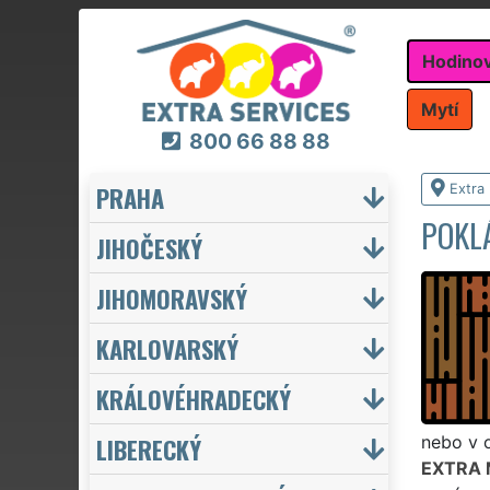
Hodino
Mytí
800 66 88 88
PRAHA
Extra
POKLÁ
JIHOČESKÝ
JIHOMORAVSKÝ
KARLOVARSKÝ
KRÁLOVÉHRADECKÝ
LIBERECKÝ
nebo v o
EXTRA