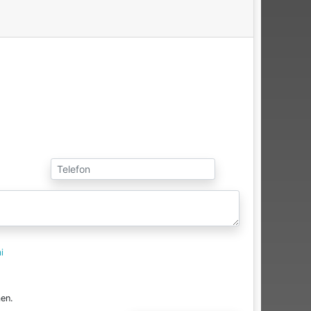
i
en.