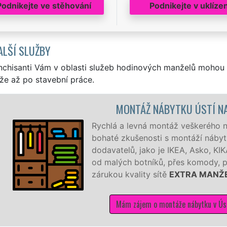
Podnikejte ve stěhování
Podnikejte v uklízen
ALŠÍ SLUŽBY
nchisanti Vám v oblasti služeb hodinových manželů mohou 
že až po stavební práce.
MONTÁŽ NÁBYTKU ÚSTÍ NAD
Rychlá a levná montáž veškerého náb
bohaté zkušenosti s montáží nábytk
dodavatelů, jako je IKEA, Asko, KIK
od malých botníků, přes komody, pos
zárukou kvality sítě
EXTRA MANŽE
Mám zájem o montáže nábytku v Ústí 