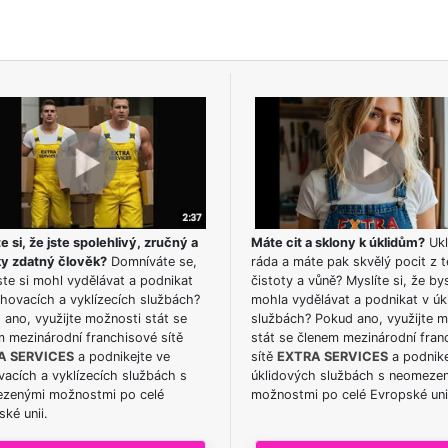
e si, že jste spolehlivý, zručný a
Máte cit a sklony k úklidům?
Ukl
ky zdatný člověk?
Domníváte se,
ráda a máte pak skvělý pocit z t
te si mohl vydělávat a podnikat
čistoty a vůně? Myslíte si, že by
hovacích a vyklízecích službách?
mohla vydělávat a podnikat v úk
ano, využijte možnosti stát se
službách? Pokud ano, využijte 
m mezinárodní franchisové sítě
stát se členem mezinárodní fran
A SERVICES
a podnikejte ve
sítě
EXTRA SERVICES
a podnike
acích a vyklízecích službách s
úklidových službách s neomeze
zenými možnostmi po celé
možnostmi po celé Evropské uni
ké unii.