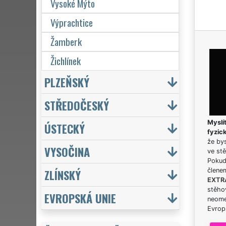
Vysoké Mýto
Výprachtice
Žamberk
Žichlínek
PLZEŇSKÝ
STŘEDOČESKÝ
Myslít
ÚSTECKÝ
fyzic
že bys
VYSOČINA
ve stě
Pokud 
ZLÍNSKÝ
člene
EXTR
stěhov
EVROPSKÁ UNIE
neome
Evrops