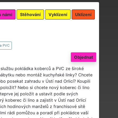
s námi
Stěhování
Vyklízení
Uklízení
 a PVC
Objednat
ši službu pokládka koberců a PVC ze široké
nábytku nebo montáž kuchyňské linky? Chcete
ebo posekat zahradu v Ústí nad Orlicí? Koupili
 položit? Nebo si chcete nový koberec či lino
teprve jej položit a ustavit podle svých
 koberec či lino a zajistit v Ústí nad Orlicí
ich hodinových manželů z franchisové sítě
elmi rádi pomůžou a poradí při pokládce vaší