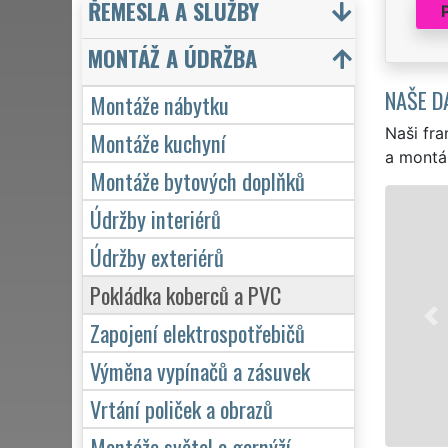
ŘEMESLA A SLUŽBY
MONTÁŽ A ÚDRŽBA
NAŠE D
Montáže nábytku
Naši fra
Montáže kuchyní
a montá
Montáže bytových doplňků
Údržby interiérů
Údržby exteriérů
Pokládka koberců a PVC
Zapojení elektrospotřebičů
Výměna vypínačů a zásuvek
Vrtání poliček a obrazů
Montáže světel a garnýží