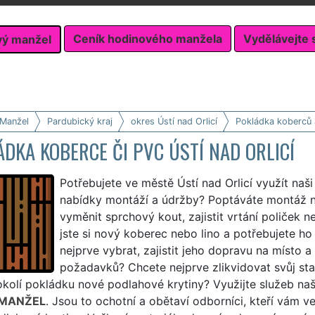
Ceník hodinového manžela
Vydělávejte 
vý manžel
 Manžel
Pardubický kraj
okres Ústí nad Orlicí
Pokládka koberců
DKA KOBERCE ČI PVC ÚSTÍ NAD ORLICÍ
Potřebujete ve městě Ústí nad Orlicí využít na
nabídky montáží a údržby? Poptáváte montáž 
vyměnit sprchový kout, zajistit vrtání poliček n
jste si nový koberec nebo lino a potřebujete ho
nejprve vybrat, zajistit jeho dopravu na místo a 
požadavků? Chcete nejprve zlikvidovat svůj starý
kolí pokládku nové podlahové krytiny? Využijte služeb naš
 MANŽEL
. Jsou to ochotní a obětaví odborníci, kteří vám v