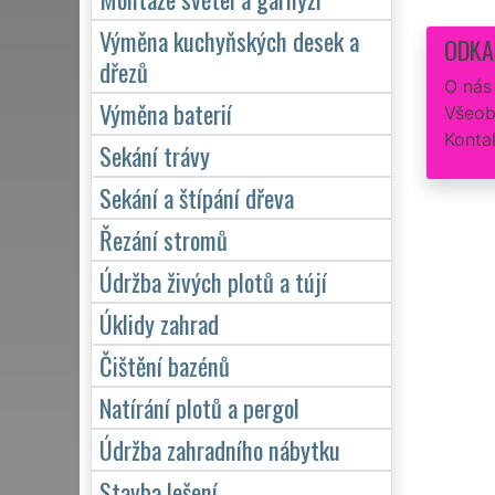
Výměna kuchyňských desek a
ODKA
dřezů
O nás
Výměna baterií
Všeob
Konta
Sekání trávy
Sekání a štípání dřeva
Řezání stromů
Údržba živých plotů a tújí
Úklidy zahrad
Čištění bazénů
Natírání plotů a pergol
Údržba zahradního nábytku
Stavba lešení