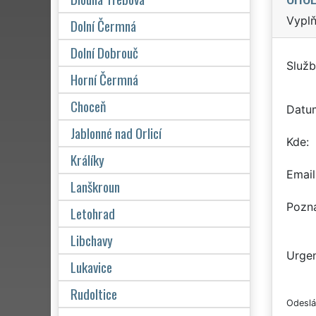
Vyplň
Dolní Čermná
Dolní Dobrouč
Služb
Horní Čermná
Choceň
Datu
Jablonné nad Orlicí
Kde
Králíky
Email
Lanškroun
Pozn
Letohrad
Libchavy
Urgen
Lukavice
Rudoltice
Odeslá