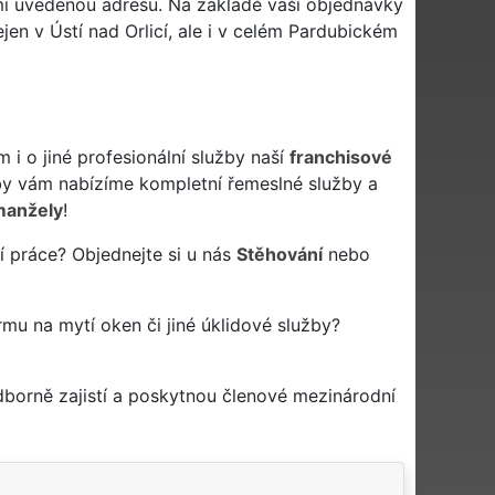
mi uvedenou adresu. Na základě vaší objednávky
n v Ústí nad Orlicí, ale i v celém Pardubickém
 o jiné profesionální služby naší
franchisové
y vám nabízíme kompletní řemeslné služby a
manžely
!
í práce? Objednejte si u nás
Stěhování
nebo
firmu na mytí oken či jiné úklidové služby?
borně zajistí a poskytnou členové mezinárodní