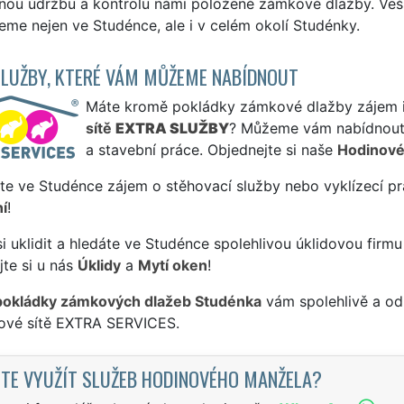
lnou údržbu a kontrolu námi položené zámkové dlažby. Vešk
me nejen ve Studénce, ale i v celém okolí Studénky.
SLUŽBY, KTERÉ VÁM MŮŽEME NABÍDNOUT
Máte kromě pokládky zámkové dlažby zájem i o
sítě
EXTRA SLUŽBY
? Můžeme vám nabídnout 
a stavební práce. Objednejte si naše
Hodinové
te ve Studénce zájem o stěhovací služby nebo vyklízecí pr
í
!
si uklidit a hledáte ve Studénce spolehlivou úklidovou firmu
te si u nás
Úklidy
a
Mytí oken
!
pokládky zámkových dlažeb Studénka
vám spolehlivě a od
sové sítě EXTRA SERVICES.
TE VYUŽÍT SLUŽEB HODINOVÉHO MANŽELA?