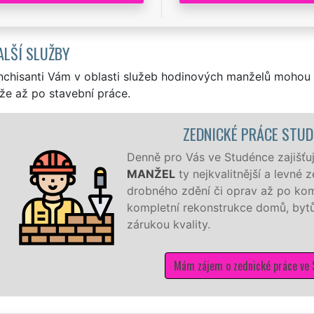
ALŠÍ SLUŽBY
nchisanti Vám v oblasti služeb hodinových manželů mohou 
že až po stavební práce.
ZEDNICKÉ PRÁCE STUDÉ
Denně pro Vás ve Studénce zajišťují n
MANŽEL
ty nejkvalitnější a levné ze
drobného zdění či oprav až po komple
kompletní rekonstrukce domů, bytů, r
zárukou kvality.
Mám zájem o zednické práce ve Stu