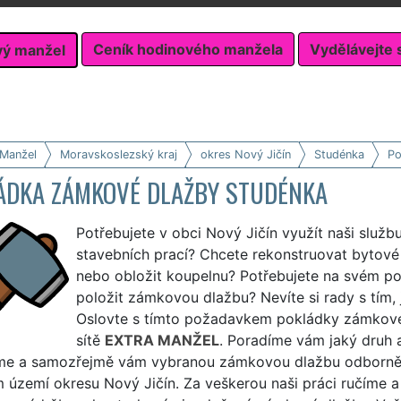
Ceník hodinového manžela
Vydělávejte 
vý manžel
 Manžel
Moravskoslezský kraj
okres Nový Jičín
Studénka
Po
ÁDKA ZÁMKOVÉ DLAŽBY STUDÉNKA
Potřebujete v obci Nový Jičín využít naši služ
stavebních prací? Chcete rekonstruovat bytové j
nebo obložit koupelnu? Potřebujete na svém p
položit zámkovou dlažbu? Nevíte si rady s tím, 
Oslovte s tímto požadavkem pokládky zámkové
sítě
EXTRA MANŽEL
. Poradíme vám jaký druh 
me a samozřejmě vám vybranou zámkovou dlažbu odborně po
 území okresu Nový Jičín. Za veškerou naši práci ručíme 