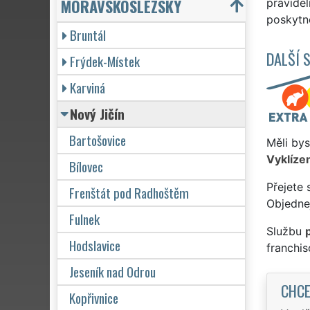
MORAVSKOSLEZSKÝ
pravide
poskytne
Bruntál
DALŠÍ 
Frýdek-Místek
Karviná
Nový Jičín
Bartošovice
Měli bys
Vyklízen
Bílovec
Přejete 
Frenštát pod Radhoštěm
Objednej
Fulnek
Službu
Hodslavice
franchi
Jeseník nad Odrou
CHCE
Kopřivnice