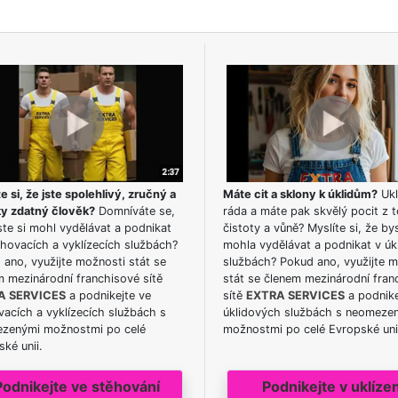
e si, že jste spolehlivý, zručný a
Máte cit a sklony k úklidům?
Ukl
ky zdatný člověk?
Domníváte se,
ráda a máte pak skvělý pocit z t
te si mohl vydělávat a podnikat
čistoty a vůně? Myslíte si, že by
hovacích a vyklízecích službách?
mohla vydělávat a podnikat v úk
ano, využijte možnosti stát se
službách? Pokud ano, využijte 
m mezinárodní franchisové sítě
stát se členem mezinárodní fran
A SERVICES
a podnikejte ve
sítě
EXTRA SERVICES
a podnike
acích a vyklízecích službách s
úklidových službách s neomeze
zenými možnostmi po celé
možnostmi po celé Evropské uni
ké unii.
Podnikejte ve stěhování
Podnikejte v uklízen