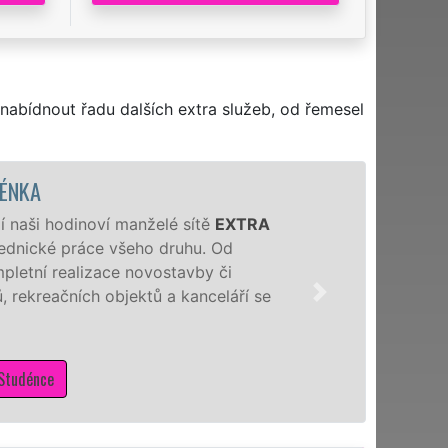
nabídnout řadu dalších extra služeb, od řemesel
NKA
aši hodinoví manželé sítě
EXTRA
dnické práce všeho druhu. Od
tní realizace novostavby či
ekreačních objektů a kanceláří se
dénce