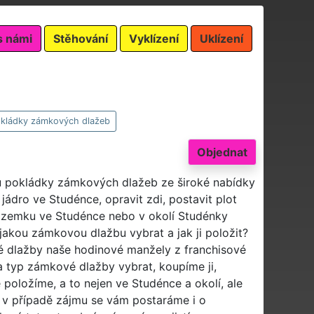
s námi
Stěhování
Vyklízení
Uklízení
kládky zámkových dlažeb
Objednat
bu pokládky zámkových dlažeb ze široké nabídky
ádro ve Studénce, opravit zdi, postavit plot
ozemku ve Studénce nebo v okolí Studénky
jakou zámkovou dlažbu vybrat a jak ji položit?
 dlažby naše hodinové manžely z franchisové
a typ zámkové dlažby vybrat, koupíme ji,
ložíme, a to nejen ve Studénce a okolí, ale
a v případě zájmu se vám postaráme i o