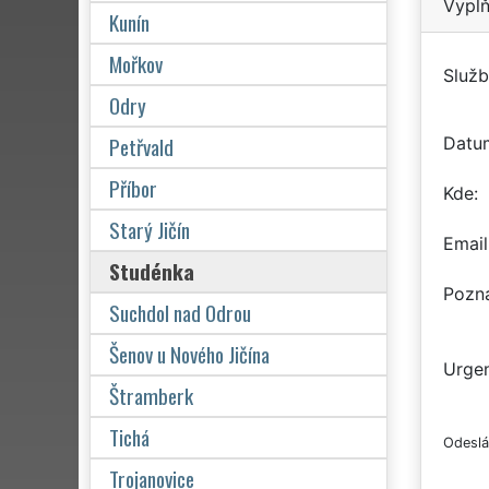
Vyplň
Kunín
Mořkov
Služb
Odry
Petřvald
Datu
Příbor
Kde
Starý Jičín
Email
Studénka
Pozn
Suchdol nad Odrou
Šenov u Nového Jičína
Urgen
Štramberk
Tichá
Odeslá
Trojanovice