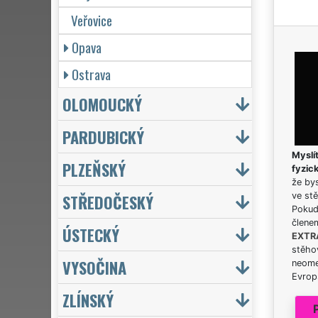
Veřovice
Opava
Ostrava
OLOMOUCKÝ
PARDUBICKÝ
Myslít
PLZEŇSKÝ
fyzic
že bys
STŘEDOČESKÝ
ve stě
Pokud 
člene
ÚSTECKÝ
EXTR
stěhov
VYSOČINA
neome
Evrops
ZLÍNSKÝ