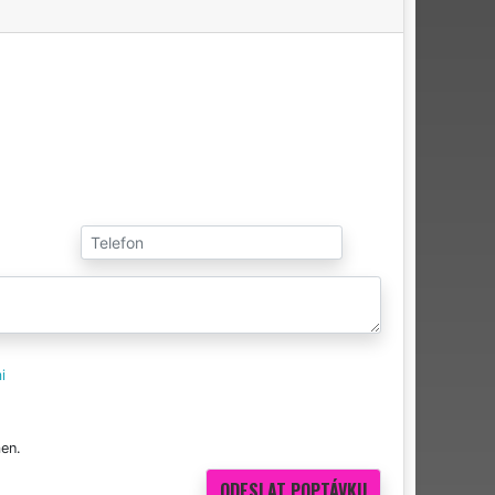
i
en.