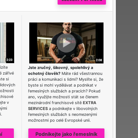
ízíte
Jste zručný, šikovný, spolehlivý a
é zářivé
ochotný člověk?
Máte rád všestrannou
ste si
práci a komunikaci s lidmi? Myslíte si, že
lidových
byste si mohl vydělávat a podnikat v
možnosti
řemeslných službách a pracích? Pokud
chisové
ano, využijte možnosti stát se členem
jte v
mezinárodní franchisové sítě
EXTRA
nými
SERVICES
a podnikejte v libovolných
i.
řemeslných službách s neomezenými
možnostmi po celé Evropské unii.
í
Podnikejte jako řemeslník