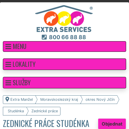
800 66 88 88
MENU
LOKALITY
SLUŽBY
Extra Manžel
Moravskoslezský kraj
okres Nový Jičín
Studénka
Zednické práce
ZEDNICKÉ PRÁCE STUDÉNKA
Objednat