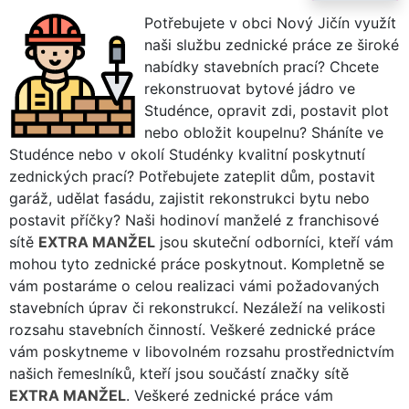
Potřebujete v obci Nový Jičín využít
naši službu zednické práce ze široké
nabídky stavebních prací? Chcete
rekonstruovat bytové jádro ve
Studénce, opravit zdi, postavit plot
nebo obložit koupelnu? Sháníte ve
Studénce nebo v okolí Studénky kvalitní poskytnutí
zednických prací? Potřebujete zateplit dům, postavit
garáž, udělat fasádu, zajistit rekonstrukci bytu nebo
postavit příčky? Naši hodinoví manželé z franchisové
sítě
EXTRA MANŽEL
jsou skuteční odborníci, kteří vám
mohou tyto zednické práce poskytnout. Kompletně se
vám postaráme o celou realizaci vámi požadovaných
stavebních úprav či rekonstrukcí. Nezáleží na velikosti
rozsahu stavebních činností. Veškeré zednické práce
vám poskytneme v libovolném rozsahu prostřednictvím
našich řemeslníků, kteří jsou součástí značky sítě
EXTRA MANŽEL
. Veškeré zednické práce vám