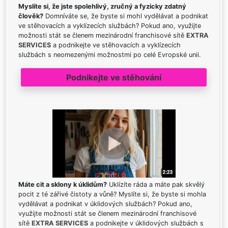
Myslíte si, že jste spolehlivý, zručný a fyzicky zdatný
člověk?
Domníváte se, že byste si mohl vydělávat a podnikat
ve stěhovacích a vyklízecích službách? Pokud ano, využijte
možnosti stát se členem mezinárodní franchisové sítě
EXTRA
SERVICES
a podnikejte ve stěhovacích a vyklízecích
službách s neomezenými možnostmi po celé Evropské unii.
Podnikejte ve stěhování
Máte cit a sklony k úklidům?
Uklízíte ráda a máte pak skvělý
pocit z té zářivé čistoty a vůně? Myslíte si, že byste si mohla
vydělávat a podnikat v úklidových službách? Pokud ano,
využijte možnosti stát se členem mezinárodní franchisové
sítě
EXTRA SERVICES
a podnikejte v úklidových službách s