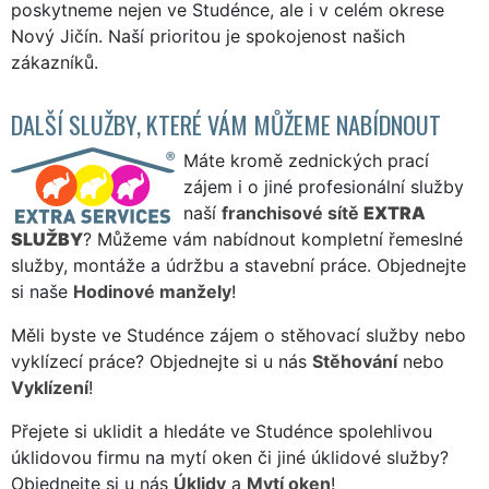
poskytneme nejen ve Studénce, ale i v celém okrese
Nový Jičín. Naší prioritou je spokojenost našich
zákazníků.
DALŠÍ SLUŽBY, KTERÉ VÁM MŮŽEME NABÍDNOUT
Máte kromě zednických prací
zájem i o jiné profesionální služby
naší
franchisové sítě
EXTRA
SLUŽBY
? Můžeme vám nabídnout kompletní řemeslné
služby, montáže a údržbu a stavební práce. Objednejte
si naše
Hodinové manžely
!
Měli byste ve Studénce zájem o stěhovací služby nebo
vyklízecí práce? Objednejte si u nás
Stěhování
nebo
Vyklízení
!
Přejete si uklidit a hledáte ve Studénce spolehlivou
úklidovou firmu na mytí oken či jiné úklidové služby?
Objednejte si u nás
Úklidy
a
Mytí oken
!