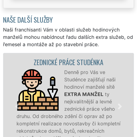
NAŠE DALŠÍ SLUŽBY
Naši franchisanti Vám v oblasti služeb hodinových
manželů mohou nabídnout řadu dalších extra služeb, od
řemesel a montáže až po stavební práce.
ZEDNICKÉ PRÁCE STUDÉNKA
Denně pro Vás ve
Studénce zajišťují naši
hodinoví manželé sítě
EXTRA MANŽEL
ty
nejkvalitnější a levné
zednické práce všeho
hu. Od drobného zdění či oprav až po
rekons
pletní realizace novostavby či kompletní
dokona
onstrukce domů, bytů, rekreačních
sádrok