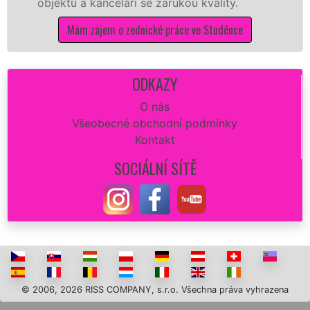
ektů a kanceláří se zárukou kvality.
dovozu
Mám zájem o zednické práce ve Studénce
ODKAZY
O nás
Všeobecné obchodní podmínky
Kontakt
SOCIÁLNÍ SÍTĚ
© 2006, 2026 RISS COMPANY, s.r.o. Všechna práva vyhrazena