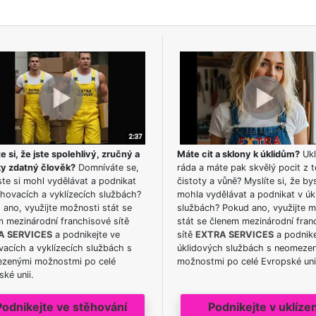
e si, že jste spolehlivý, zručný a
Máte cit a sklony k úklidům?
Ukl
ky zdatný člověk?
Domníváte se,
ráda a máte pak skvělý pocit z t
te si mohl vydělávat a podnikat
čistoty a vůně? Myslíte si, že by
hovacích a vyklízecích službách?
mohla vydělávat a podnikat v úk
ano, využijte možnosti stát se
službách? Pokud ano, využijte 
m mezinárodní franchisové sítě
stát se členem mezinárodní fran
A SERVICES
a podnikejte ve
sítě
EXTRA SERVICES
a podnike
acích a vyklízecích službách s
úklidových službách s neomeze
zenými možnostmi po celé
možnostmi po celé Evropské uni
ké unii.
Podnikejte ve stěhování
Podnikejte v uklízen