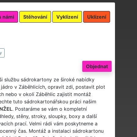
s námi
Stěhování
Vyklízení
Uklízení
y
Objednat
ši službu sádrokartony ze široké nabídky
ádro v Záběhlicích, opravit zdi, postavit plot
h nebo v okolí Záběhlic zajistit montáž
chte tuto sádrokartonářskou práci našim
NŽEL
. Postaráme se vám o kompletní
ledy, stěny, stroky, sloupky, boxy a další
acích prací. Velmi rádi vám poskytneme a
ocenný čas. Montáž a instalaci sádrokartonu