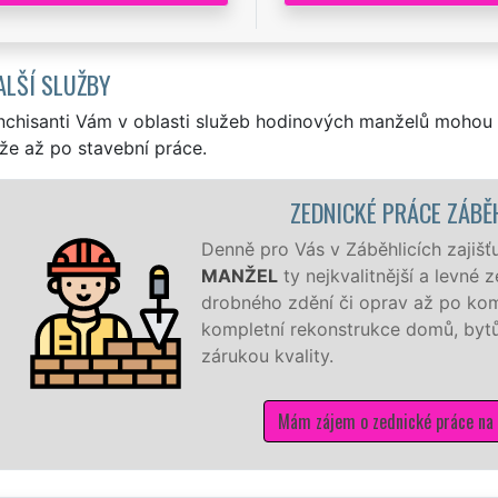
ALŠÍ SLUŽBY
nchisanti Vám v oblasti služeb hodinových manželů mohou 
že až po stavební práce.
EDNICKÉ PRÁCE ZÁBĚHLICE
s v Záběhlicích zajišťují naši hodinoví manželé sítě
EXTR
nejkvalitnější a levné zednické práce všeho druhu. Od
ění či oprav až po kompletní realizace novostavby či
konstrukce domů, bytů, rekreačních objektů a kanceláří se
ity.
 zájem o zednické práce na Praze 10