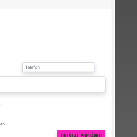
i
en.