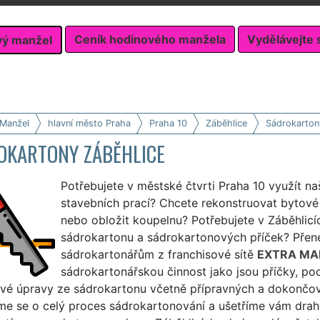
Ceník hodinového manžela
Vydělávejte 
vý manžel
 Manžel
hlavní město Praha
Praha 10
Záběhlice
Sádrokarton
OKARTONY ZÁBĚHLICE
Potřebujete v městské čtvrti Praha 10 využít na
stavebních prací? Chcete rekonstruovat bytové j
nebo obložit koupelnu? Potřebujete v Záběhlicíc
sádrokartonu a sádrokartonových příček? Přene
sádrokartonářům z franchisové sítě
EXTRA MA
sádrokartonářskou činnost jako jsou příčky, podh
rové úpravy ze sádrokartonu včetně přípravných a dokončov
me se o celý proces sádrokartonování a ušetříme vám drah