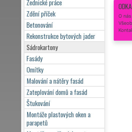
Zednické práce
ODKA
Zdění příček
O nás
Betonování
Všeob
Konta
Rekonstrukce bytových jader
Sádrokartony
Fasády
Omítky
Malování a nátěry fasád
Zateplování domů a fasád
Štukování
Montáže plastových oken a
parapetů