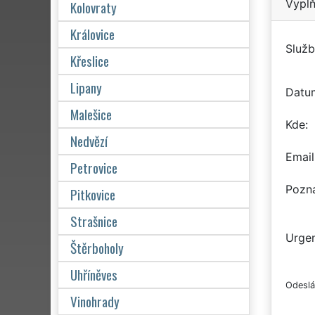
Vyplň
Kolovraty
Královice
Služb
Křeslice
Lipany
Datu
Malešice
Kde
Nedvězí
Email
Petrovice
Pozn
Pitkovice
Strašnice
Urgen
Štěrboholy
Uhříněves
Odeslá
Vinohrady