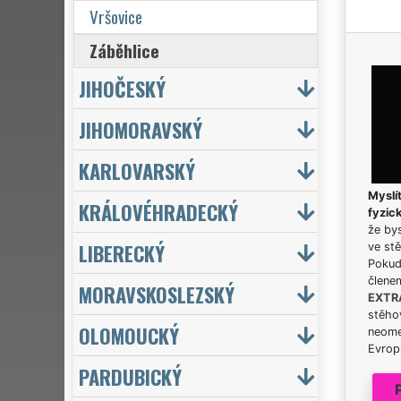
Vršovice
Záběhlice
JIHOČESKÝ
JIHOMORAVSKÝ
KARLOVARSKÝ
Myslít
KRÁLOVÉHRADECKÝ
fyzic
že bys
LIBERECKÝ
ve stě
Pokud 
člene
MORAVSKOSLEZSKÝ
EXTR
stěhov
OLOMOUCKÝ
neome
Evrops
PARDUBICKÝ