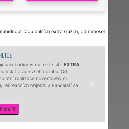
nabídnout řadu dalších extra služeb, od řemesel
ZD
A
Naši hodinoví
hodin denně, 7 
či novostavbu,
sádrokartonů a
Mám z