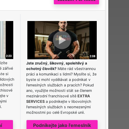
ízíte
Jste zručný, šikovný, spolehlivý a
é zářivé
ochotný člověk?
Máte rád všestrannou
ste si
práci a komunikaci s lidmi? Myslíte si, že
lidových
byste si mohl vydělávat a podnikat v
možnosti
řemeslných službách a pracích? Pokud
chisové
ano, využijte možnosti stát se členem
jte v
mezinárodní franchisové sítě
EXTRA
nými
SERVICES
a podnikejte v libovolných
i.
řemeslných službách s neomezenými
možnostmi po celé Evropské unii.
í
Podnikejte jako řemeslník