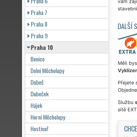
Praha 6
vám zaji
stavebn
Praha 7
Praha 8
DALŠÍ 
Praha 9
Praha 10
Benice
Měli bys
Dolní Měcholupy
Vyklízen
Dubeč
Přejete 
Objednej
Dubeček
Službu
Hájek
sítě EX
Horní Měcholupy
CHCE
Hostivař