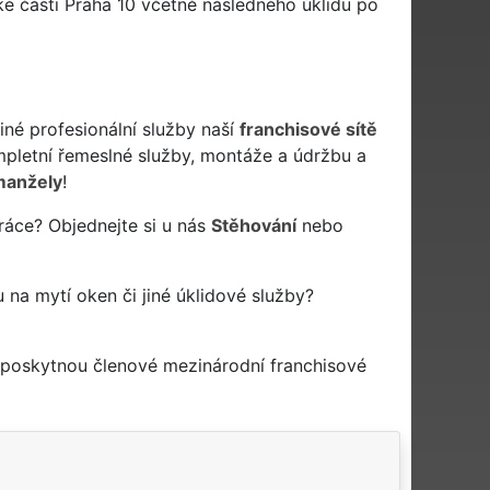
ké části Praha 10 včetně následného úklidu po
iné profesionální služby naší
franchisové sítě
letní řemeslné služby, montáže a údržbu a
manžely
!
ráce? Objednejte si u nás
Stěhování
nebo
u na mytí oken či jiné úklidové služby?
a poskytnou členové mezinárodní franchisové