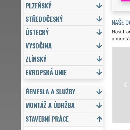
PLZEŇSKÝ
STŘEDOČESKÝ
NAŠE D
ÚSTECKÝ
Naši fra
a montá
VYSOČINA
Z
ZLÍNSKÝ
Denně pro Vá
EVROPSKÁ UNIE
MANŽEL
ty 
drobného zd
kompletní re
ŘEMESLA A SLUŽBY
zárukou kval
MONTÁŽ A ÚDRŽBA
Mám
STAVEBNÍ PRÁCE