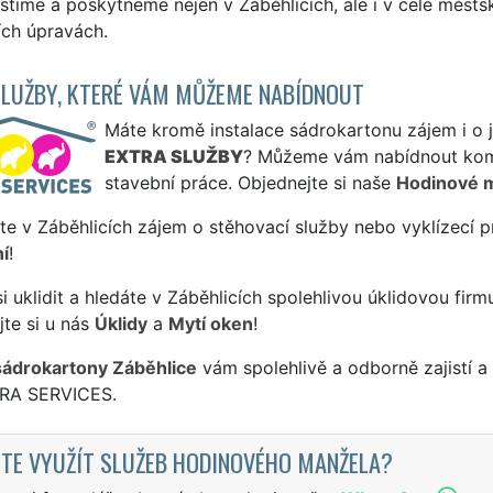
stíme a poskytneme nejen v Záběhlicích, ale i v celé městs
ích úpravách.
SLUŽBY, KTERÉ VÁM MŮŽEME NABÍDNOUT
Máte kromě instalace sádrokartonu zájem i o j
EXTRA SLUŽBY
? Můžeme vám nabídnout komp
stavební práce. Objednejte si naše
Hodinové 
te v Záběhlicích zájem o stěhovací služby nebo vyklízecí p
í
!
si uklidit a hledáte v Záběhlicích spolehlivou úklidovou firm
te si u nás
Úklidy
a
Mytí oken
!
sádrokartony Záběhlice
vám spolehlivě a odborně zajistí 
TRA SERVICES.
TE VYUŽÍT SLUŽEB HODINOVÉHO MANŽELA?