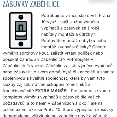
ZÁSUVKY ZÁBĚHLICE
Potřebujete v městské čtvrti Praha
10 využít naši službu výměna
vypínačů a zásuvek ze široké
nabídky montáží a údržby?
Poptáváte montáž nábytku nebo
montáž kuchyňské linky? Chcete
vyměnit sprchový kout, zajistit vrtání poliček nebo
posekat zahradu v Záběhlicích? Potřebujete v
Záběhlicích či v okolí Záběhlic zajistit výměnu vypínačů
nebo zásuvek ve svém domě, bytě či kanceláři a sháníte
spolehlivou a kvalitní společnost, která by vám tyto
služby zajistila? Jsme uskupení řemeslníků z
franchisové sítě
EXTRA MANŽEL
. Postaráme se vám o
kompletní výměnu vypínačů a zásuvek dle vašich
požadavků, a to nejen v Záběhlicích a okolí, ale na
celém území okresu Praha 10. Staré vypínače a zásuvky
demontujeme, zlikvidujeme, zapojíme nové a vám už