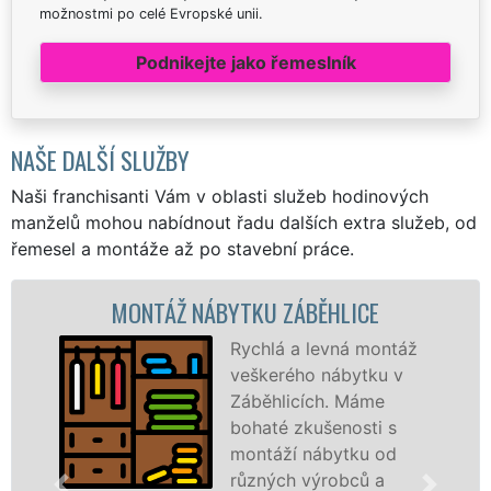
možnostmi po celé Evropské unii.
Podnikejte jako řemeslník
NAŠE DALŠÍ SLUŽBY
Naši franchisanti Vám v oblasti služeb hodinových
manželů mohou nabídnout řadu dalších extra služeb, od
řemesel a montáže až po stavební práce.
TÁŽ NÁBYTKU ZÁBĚHLICE
MONTÁ
Rychlá a levná montáž
veškerého nábytku v
Záběhlicích. Máme
bohaté zkušenosti s
montáží nábytku od
různých výrobců a