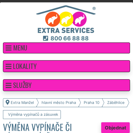
800 66 88 88
MENU
LOKALITY
SLUŽBY
Extra Manžel
hlavní město Praha
Praha 10
Záběhlice
Výměna vypínačů a zásuvek
VÝMĚNA VYPÍNAČE ČI
Objednat