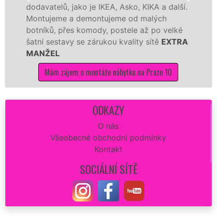
, jako je IKEA, Asko, KIKA a další.
různých výro
 a demontujeme od malých
Ikei či kvali
řes komody, postele až po velké
Nobilie, manž
avy se zárukou kvality sítě
EXTRA
tuto kuchyň s
kvalitně.
jem o montáže nábytku na Praze 10
Mám zájem
ODKAZY
O nás
Všeobecné obchodní podmínky
Kontakt
SOCIÁLNÍ SÍTĚ