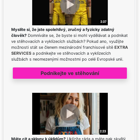
Myslíte si, že jste spolehlivý, zručný a fyzicky zdatný
člověk?
Domníváte se, že byste si mohl vydělávat a podnikat
ve stěhovacích a vyklízecích službách? Pokud ano, využijte
možnosti stát se členem mezinárodní franchisové sítě
EXTRA
SERVICES
a podnikejte ve stěhovacích a vyklízecích
službách s neomezenými možnostmi po celé Evropské unii.
Podnikejte ve stěhování
Máte cit a sklony k úklidům?
Uklízíte ráda a máte pak skvělý