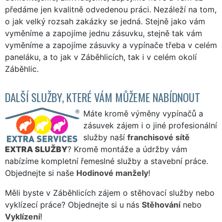
předáme jen kvalitně odvedenou práci. Nezáleží na tom,
o jak velký rozsah zakázky se jedná. Stejně jako vám
vyměníme a zapojíme jednu zásuvku, stejně tak vám
vyměníme a zapojíme zásuvky a vypínače třeba v celém
paneláku, a to jak v Záběhlicích, tak i v celém okolí
Záběhlic.
DALŠÍ SLUŽBY, KTERÉ VÁM MŮŽEME NABÍDNOUT
Máte kromě výměny vypínačů a
zásuvek zájem i o jiné profesionální
služby naší
franchisové sítě
EXTRA SLUŽBY
? Kromě montáže a údržby vám
nabízíme kompletní řemeslné služby a stavební práce.
Objednejte si naše
Hodinové manžely
!
Měli byste v Záběhlicích zájem o stěhovací služby nebo
vyklízecí práce? Objednejte si u nás
Stěhování
nebo
Vyklízení
!