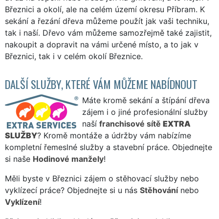
Březnici a okolí, ale na celém území okresu Příbram. K
sekání a řezání dřeva můžeme použít jak vaši techniku,
tak i naší. Dřevo vám můžeme samozřejmě také zajistit,
nakoupit a dopravit na vámi určené místo, a to jak v
Březnici, tak i v celém okolí Březnice.
DALŠÍ SLUŽBY, KTERÉ VÁM MŮŽEME NABÍDNOUT
Máte kromě sekání a štípání dřeva
zájem i o jiné profesionální služby
naší
franchisové sítě
EXTRA
SLUŽBY
? Kromě montáže a údržby vám nabízíme
kompletní řemeslné služby a stavební práce. Objednejte
si naše
Hodinové manžely
!
Měli byste v Březnici zájem o stěhovací služby nebo
vyklízecí práce? Objednejte si u nás
Stěhování
nebo
Vyklízení
!