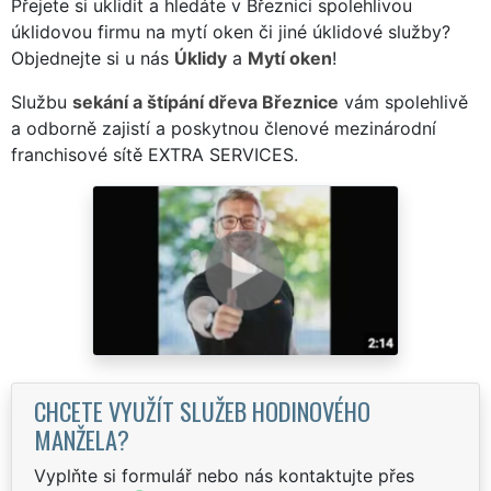
Přejete si uklidit a hledáte v Březnici spolehlivou
úklidovou firmu na mytí oken či jiné úklidové služby?
Objednejte si u nás
Úklidy
a
Mytí oken
!
Službu
sekání a štípání dřeva Březnice
vám spolehlivě
a odborně zajistí a poskytnou členové mezinárodní
franchisové sítě EXTRA SERVICES.
CHCETE VYUŽÍT SLUŽEB HODINOVÉHO
MANŽELA?
Vyplňte si formulář nebo nás kontaktujte přes