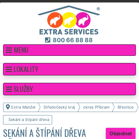
800 66 88 88
MENU
LOKALITY
SLUŽBY
Extra Manžel
Středočeský kraj
okres Příbram
Březnice
Sekání a štípání dřeva
SEKÁNÍ A ŠTÍPÁNÍ DŘEVA
Objednat