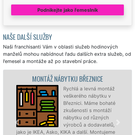
Podnikejte jako řemeslník
NAŠE DALŠÍ SLUŽBY
Naši franchisanti Vám v oblasti služeb hodinových
manželů mohou nabídnout řadu dalších extra služeb, od
řemesel a montáže až po stavební práce.
MONTÁŽ NÁBYTKU BŘEZNICE
MON
Rychlá a levná montáž
veškerého nábytku v
Březnici. Máme bohaté
zkušenosti s montáží
nábytku od různých
výrobců a dodavatelů,
IKEA, Asko, KIKA a další. Montujeme
výrobců. Ať