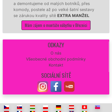
tujeme od malých botníků, přes
kvalitnějš
 postele až po velké šatní sestavy
manželé sí
ou kvality sítě
EXTRA MANŽEL
kuchyň smon
m zájem o montáže nábytku v Březnici
Mám z
ODKAZY
O nás
Všeobecné obchodní podmínky
Kontakt
SOCIÁLNÍ SÍTĚ