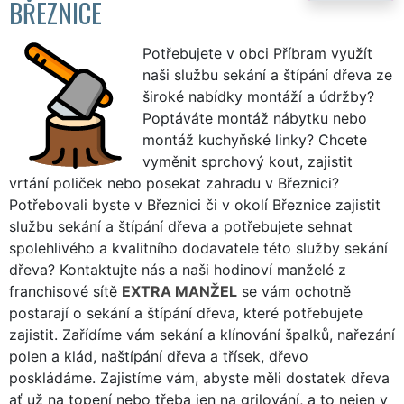
BŘEZNICE
Potřebujete v obci Příbram využít
naši službu sekání a štípání dřeva ze
široké nabídky montáží a údržby?
Poptáváte montáž nábytku nebo
montáž kuchyňské linky? Chcete
vyměnit sprchový kout, zajistit
vrtání poliček nebo posekat zahradu v Březnici?
Potřebovali byste v Březnici či v okolí Březnice zajistit
službu sekání a štípání dřeva a potřebujete sehnat
spolehlivého a kvalitního dodavatele této služby sekání
dřeva? Kontaktujte nás a naši hodinoví manželé z
franchisové sítě
EXTRA MANŽEL
se vám ochotně
postarají o sekání a štípání dřeva, které potřebujete
zajistit. Zařídíme vám sekání a klínování špalků, nařezání
polen a klád, naštípání dřeva a třísek, dřevo
poskládáme. Zajistíme vám, abyste měli dostatek dřeva
ať už na topení nebo třeba jen na grilování, a to nejen v