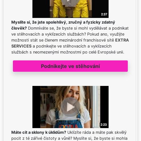
Myslíte si, že jste spolehlivý, zručný a fyzicky zdatný
člověk?
Domníváte se, že byste si mohl vydělávat a podnikat
ve stěhovacích a vyklízecích službách? Pokud ano, využijte
možnosti stát se členem mezinárodní franchisové sítě
EXTRA
SERVICES
a podnikejte ve stěhovacích a vyklízecích
službách s neomezenými možnostmi po celé Evropské unii.
Podnikejte ve stěhování
Máte cit a sklony k úklidům?
Uklízíte ráda a máte pak skvělý
pocit z té zářivé čistoty a vůně? Myslíte si, že byste si mohla