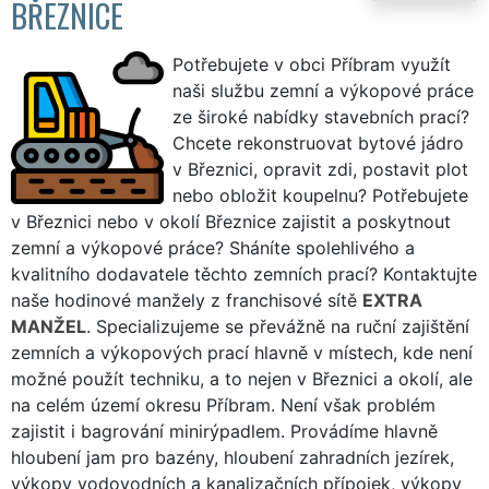
BŘEZNICE
Potřebujete v obci Příbram využít
naši službu zemní a výkopové práce
ze široké nabídky stavebních prací?
Chcete rekonstruovat bytové jádro
v Březnici, opravit zdi, postavit plot
nebo obložit koupelnu? Potřebujete
v Březnici nebo v okolí Březnice zajistit a poskytnout
zemní a výkopové práce? Sháníte spolehlivého a
kvalitního dodavatele těchto zemních prací? Kontaktujte
naše hodinové manžely z franchisové sítě
EXTRA
MANŽEL
. Specializujeme se převážně na ruční zajištění
zemních a výkopových prací hlavně v místech, kde není
možné použít techniku, a to nejen v Březnici a okolí, ale
na celém území okresu Příbram. Není však problém
zajistit i bagrování minirýpadlem. Provádíme hlavně
hloubení jam pro bazény, hloubení zahradních jezírek,
výkopy vodovodních a kanalizačních přípojek, výkopy