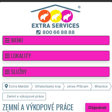
800 66 88 88
MENU
LOKALITY
SLUŽBY
Extra Manžel
Středočeský kraj
okres Příbram
Březnice
Zemní a výkopové práce
ZEMNÍ A VÝKOPOVÉ PRÁCE
Objednat