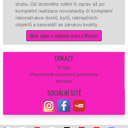
ruhu. Od drobného zdění či oprav až po
reko
ompletní realizace novostavby či kompletní
doko
ekonstrukce domů, bytů, rekreačních
sádr
bjektů a kanceláří se zárukou kvality.
dovo
Mám zájem o zednické práce v Březnici
ODKAZY
O nás
Všeobecné obchodní podmínky
Kontakt
SOCIÁLNÍ SÍTĚ