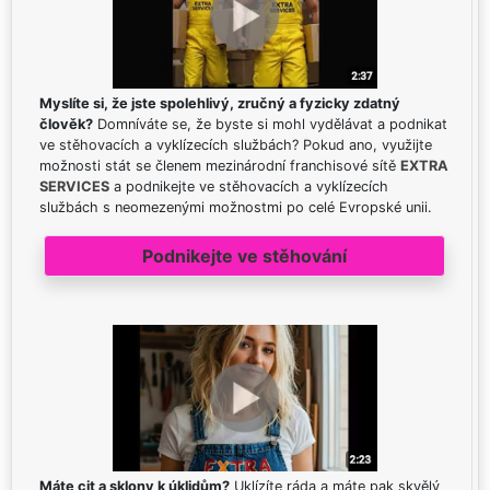
Myslíte si, že jste spolehlivý, zručný a fyzicky zdatný
člověk?
Domníváte se, že byste si mohl vydělávat a podnikat
ve stěhovacích a vyklízecích službách? Pokud ano, využijte
možnosti stát se členem mezinárodní franchisové sítě
EXTRA
SERVICES
a podnikejte ve stěhovacích a vyklízecích
službách s neomezenými možnostmi po celé Evropské unii.
Podnikejte ve stěhování
Máte cit a sklony k úklidům?
Uklízíte ráda a máte pak skvělý