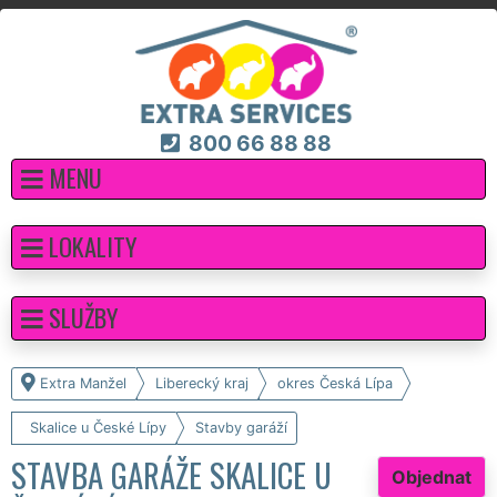
800 66 88 88
MENU
LOKALITY
SLUŽBY
Extra Manžel
Liberecký kraj
okres Česká Lípa
Skalice u České Lípy
Stavby garáží
STAVBA GARÁŽE SKALICE U
Objednat