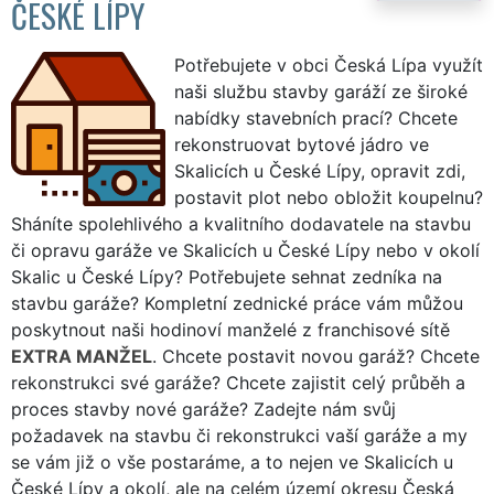
ČESKÉ LÍPY
Potřebujete v obci Česká Lípa využít
naši službu stavby garáží ze široké
nabídky stavebních prací? Chcete
rekonstruovat bytové jádro ve
Skalicích u České Lípy, opravit zdi,
postavit plot nebo obložit koupelnu?
Sháníte spolehlivého a kvalitního dodavatele na stavbu
či opravu garáže ve Skalicích u České Lípy nebo v okolí
Skalic u České Lípy? Potřebujete sehnat zedníka na
stavbu garáže? Kompletní zednické práce vám můžou
poskytnout naši hodinoví manželé z franchisové sítě
EXTRA MANŽEL
. Chcete postavit novou garáž? Chcete
rekonstrukci své garáže? Chcete zajistit celý průběh a
proces stavby nové garáže? Zadejte nám svůj
požadavek na stavbu či rekonstrukci vaší garáže a my
se vám již o vše postaráme, a to nejen ve Skalicích u
České Lípy a okolí, ale na celém území okresu Česká