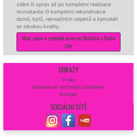
dění či oprav až po kompletní realizace
zaji
ovostavby či kompletní rekonstrukce
yton
omů, bytů, rekreačních objektů a kanceláří
mate
e zárukou kvality.
stav
Mám zájem o zednické práce ve Skalicích u České
Mám
Lípy
ODKAZY
O nás
Všeobecné obchodní podmínky
Kontakt
SOCIÁLNÍ SÍTĚ