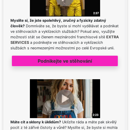
Myslíte si, že jste spolehlivý, zručný a fyzicky zdatný
člověk?
Domníváte se, že byste si mohl vydělávat a podnikat
ve stěhovacích a vyklízecích službách? Pokud ano, využijte
možnosti stát se členem mezinárodní franchisové sítě
EXTRA
SERVICES
a podnikejte ve stěhovacích a vyklízecích
službách s neomezenými možnostmi po celé Evropské unii.
Podnikejte ve stěhování
Máte cit a sklony k úklidům?
Uklízíte ráda a máte pak skvělý
pocit z té zářivé čistoty a vůně? Myslíte si, že byste si mohla