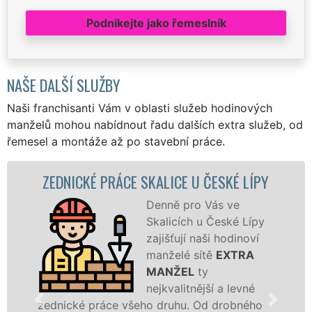
Podnikejte jako řemeslník
NAŠE DALŠÍ SLUŽBY
Naši franchisanti Vám v oblasti služeb hodinových
manželů mohou nabídnout řadu dalších extra služeb, od
řemesel a montáže až po stavební práce.
ZEDNICKÉ PRÁCE SKALICE U ČESKÉ LÍPY
Z
Denně pro Vás ve
Skalicích u České Lípy
zajišťují naši hodinoví
manželé sítě
EXTRA
MANŽEL
ty
nejkvalitnější a levné
ednické práce všeho druhu. Od drobného
jedn