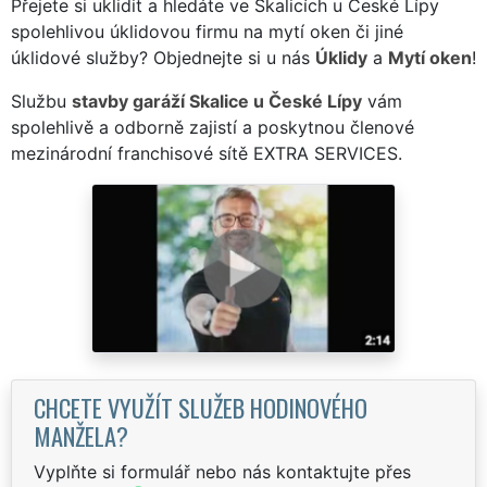
Přejete si uklidit a hledáte ve Skalicích u České Lípy
spolehlivou úklidovou firmu na mytí oken či jiné
úklidové služby? Objednejte si u nás
Úklidy
a
Mytí oken
!
Službu
stavby garáží Skalice u České Lípy
vám
spolehlivě a odborně zajistí a poskytnou členové
mezinárodní franchisové sítě EXTRA SERVICES.
CHCETE VYUŽÍT SLUŽEB HODINOVÉHO
MANŽELA?
Vyplňte si formulář nebo nás kontaktujte přes