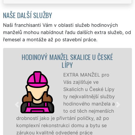
NAŠE DALŠÍ SLUŽBY
Naši franchisanti Vám v oblasti služeb hodinových
manželů mohou nabídnout řadu dalších extra služeb, od
řemesel a montáže až po stavební práce.
ODINOVÝ MANŽEL SKALICE U ČESKÉ
MALO
LÍPY
EXTRA MANŽEL pro
Vás zajišťuje ve
Skalicích u České Lípy
ty nejkvalitnější služby
hodinového manžela a
hodino
to od těch nejmenších
sítě
E
bností jako je přivrtání poličky, až po
Vám zaj
plexní rekonstrukci domu a bytu se
opravu
ukou kvalitně odvedené práce