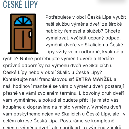
ČESKÉ LÍPY
Potřebujete v obci Česká Lípa využít
naši službu výměna dveří ze široké
nabídky řemesel a služeb? Chcete
vymalovat, vyčistit ucpaný odpad,
vyměnit dveře ve Skalicích u České
Lípy vždy velmi odborně, kvalitně a
rychle? Nutně potřebujete vyměnit dveře a hledáte
správné odborníky na výměnu dveří ve Skalicích u
České Lípy nebo v okolí Skalic u České Lípy?
Kontaktujte naši franchisovou síť
EXTRA MANŽEL
a
naši hodinoví manželé se vám o výměnu dveří postarají
přesně ve vámi zvoleném termínu. Libovolný druh dveří
vám vyměníme, a pokud si budete přát i je místo vás
koupíme a dopravíme na místo výměny. Výměnu dveří
vám poskytneme nejen ve Skalicích u České Lípy, ale i v
celém okrese Česká Lípa. Postaráme se kompletně
nejen o výměnu dveří, ale například i o výměnu zámků.