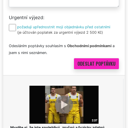
Urgentní výjezd
požaduji upřednostnit moji objednávku před ostatními
(je účtován poplatek za urgentní výjezd 2 500 Kč)
Odesláním poptávky souhlasím s
Obchodními podmínkami
a
jsem s nimi seznámen.
Myslíte si, že jste spolehlivý, zručný a fyzicky zdatný