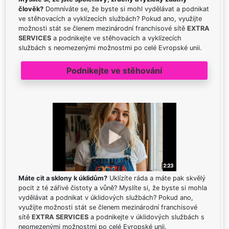
člověk?
Domníváte se, že byste si mohl vydělávat a podnikat
ve stěhovacích a vyklízecích službách? Pokud ano, využijte
možnosti stát se členem mezinárodní franchisové sítě
EXTRA
SERVICES
a podnikejte ve stěhovacích a vyklízecích
službách s neomezenými možnostmi po celé Evropské unii.
Podnikejte ve stěhování
Máte cit a sklony k úklidům?
Uklízíte ráda a máte pak skvělý
pocit z té zářivé čistoty a vůně? Myslíte si, že byste si mohla
vydělávat a podnikat v úklidových službách? Pokud ano,
využijte možnosti stát se členem mezinárodní franchisové
sítě
EXTRA SERVICES
a podnikejte v úklidových službách s
neomezenými možnostmi po celé Evropské unii.