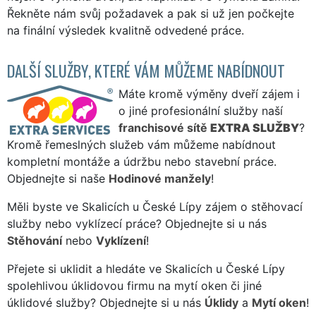
Řekněte nám svůj požadavek a pak si už jen počkejte
na finální výsledek kvalitně odvedené práce.
DALŠÍ SLUŽBY, KTERÉ VÁM MŮŽEME NABÍDNOUT
Máte kromě výměny dveří zájem i
o jiné profesionální služby naší
franchisové sítě
EXTRA SLUŽBY
?
Kromě řemeslných služeb vám můžeme nabídnout
kompletní montáže a údržbu nebo stavební práce.
Objednejte si naše
Hodinové manžely
!
Měli byste ve Skalicích u České Lípy zájem o stěhovací
služby nebo vyklízecí práce? Objednejte si u nás
Stěhování
nebo
Vyklízení
!
Přejete si uklidit a hledáte ve Skalicích u České Lípy
spolehlivou úklidovou firmu na mytí oken či jiné
úklidové služby? Objednejte si u nás
Úklidy
a
Mytí oken
!