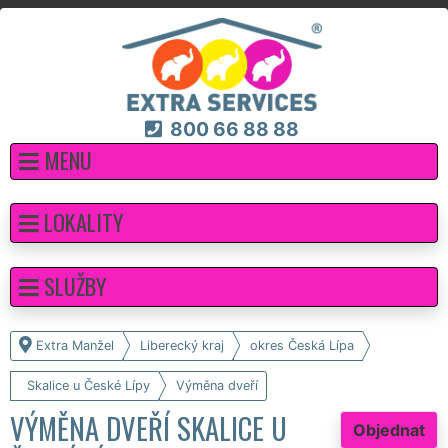
800 66 88 88
MENU
LOKALITY
SLUŽBY
Extra Manžel
Liberecký kraj
okres Česká Lípa
Skalice u České Lípy
Výměna dveří
VÝMĚNA DVEŘÍ SKALICE U
Objednat