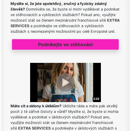
Myslíte si, že jste spolehlivý, zručný a fyzicky zdatný
člověk?
Domníváte se, že byste si mohl vydělávat a podnikat
ve stěhovacích a vyklízecích službách? Pokud ano, využijte
možnosti stát se členem mezinárodní franchisové sítě
EXTRA
SERVICES
a podnikejte ve stěhovacích a vyklízecích
službách s neomezenými možnostmi po celé Evropské unii.
Podnikejte ve stěhování
Máte cit a sklony k úklidům?
Uklízíte ráda a máte pak skvělý
pocit z té zářivé čistoty a vůně? Myslíte si, že byste si mohla
vydělávat a podnikat v úklidových službách? Pokud ano,
využijte možnosti stát se členem mezinárodní franchisové
sítě
EXTRA SERVICES
a podnikejte v úklidových službách s