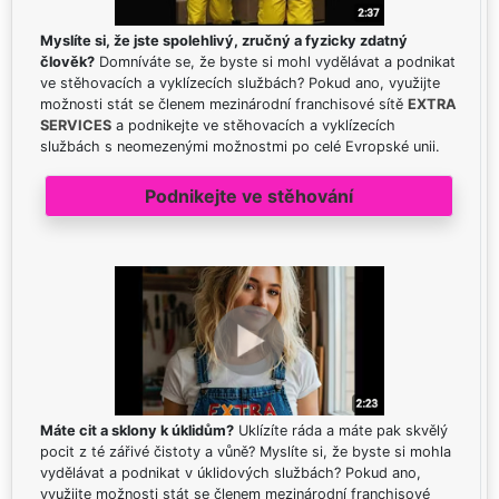
Myslíte si, že jste spolehlivý, zručný a fyzicky zdatný
člověk?
Domníváte se, že byste si mohl vydělávat a podnikat
ve stěhovacích a vyklízecích službách? Pokud ano, využijte
možnosti stát se členem mezinárodní franchisové sítě
EXTRA
SERVICES
a podnikejte ve stěhovacích a vyklízecích
službách s neomezenými možnostmi po celé Evropské unii.
Podnikejte ve stěhování
Máte cit a sklony k úklidům?
Uklízíte ráda a máte pak skvělý
pocit z té zářivé čistoty a vůně? Myslíte si, že byste si mohla
vydělávat a podnikat v úklidových službách? Pokud ano,
využijte možnosti stát se členem mezinárodní franchisové