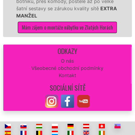
, přes komody, postele až po velké
Nobilie, m
stavy se zárukou kvality sítě
EXTRA
tuto kuchyň
L
kvalitně.
jem o montáže nábytku ve Zlatých Horách
Mám zájem
ODKAZY
O nás
Všeobecné obchodní podmínky
Kontakt
SOCIÁLNÍ SÍTĚ