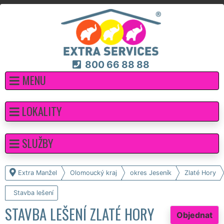
800 66 88 88
MENU
LOKALITY
SLUŽBY
Extra Manžel
Olomoucký kraj
okres Jeseník
Zlaté Hory
Stavba lešení
STAVBA LEŠENÍ ZLATÉ HORY
Objednat