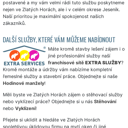
postavené a my vám velmi rádi tuto službu poskytneme
nejen ve Zlatých Horách, ale i v celém okrese Jeseník.
Naší prioritou je maximální spokojenost našich
zákazníků.
DALŠÍ SLUŽBY, KTERÉ VÁM MŮŽEME NABÍDNOUT
Máte kromě stavby lešení zájem i o
jiné profesionální služby naší
franchisové sítě
EXTRA SLUŽBY
?
Kromě montáže a údržby vám nabízíme kompletní
řemeslné služby a stavební práce. Objednejte si naše
Hodinové manžely
!
Měli byste ve Zlatých Horách zájem o stěhovací služby
nebo vyklízecí práce? Objednejte si u nás
Stěhování
nebo
Vyklízení
!
Přejete si uklidit a hledáte ve Zlatých Horách
spolehlivou úklidovou firmu na mytí oken či jiné