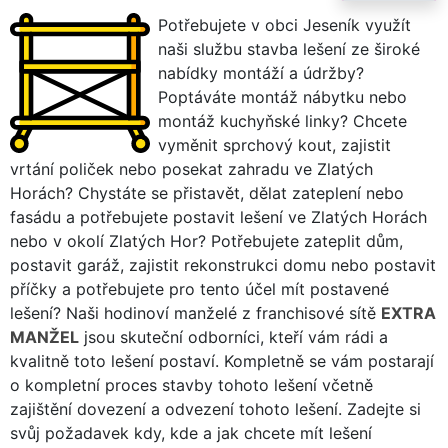
Potřebujete v obci Jeseník využít
naši službu stavba lešení ze široké
nabídky montáží a údržby?
Poptáváte montáž nábytku nebo
montáž kuchyňské linky? Chcete
vyměnit sprchový kout, zajistit
vrtání poliček nebo posekat zahradu ve Zlatých
Horách? Chystáte se přistavět, dělat zateplení nebo
fasádu a potřebujete postavit lešení ve Zlatých Horách
nebo v okolí Zlatých Hor? Potřebujete zateplit dům,
postavit garáž, zajistit rekonstrukci domu nebo postavit
příčky a potřebujete pro tento účel mít postavené
lešení? Naši hodinoví manželé z franchisové sítě
EXTRA
MANŽEL
jsou skuteční odborníci, kteří vám rádi a
kvalitně toto lešení postaví. Kompletně se vám postarají
o kompletní proces stavby tohoto lešení včetně
zajištění dovezení a odvezení tohoto lešení. Zadejte si
svůj požadavek kdy, kde a jak chcete mít lešení