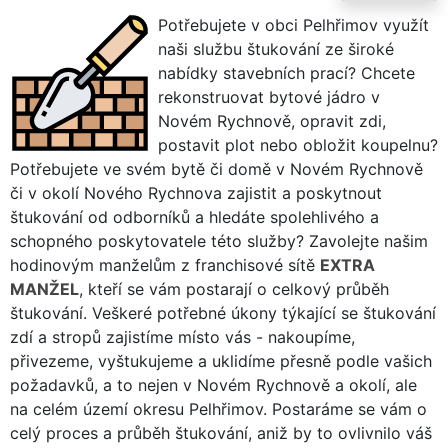
Potřebujete v obci Pelhřimov využít
naši službu štukování ze široké
nabídky stavebních prací? Chcete
rekonstruovat bytové jádro v
Novém Rychnově, opravit zdi,
postavit plot nebo obložit koupelnu?
Potřebujete ve svém bytě či domě v Novém Rychnově
či v okolí Nového Rychnova zajistit a poskytnout
štukování od odborníků a hledáte spolehlivého a
schopného poskytovatele této služby? Zavolejte našim
hodinovým manželům z franchisové sítě
EXTRA
MANŽEL
, kteří se vám postarají o celkový průběh
štukování. Veškeré potřebné úkony týkající se štukování
zdí a stropů zajistíme místo vás - nakoupíme,
přivezeme, vyštukujeme a uklidíme přesně podle vašich
požadavků, a to nejen v Novém Rychnově a okolí, ale
na celém území okresu Pelhřimov. Postaráme se vám o
celý proces a průběh štukování, aniž by to ovlivnilo váš