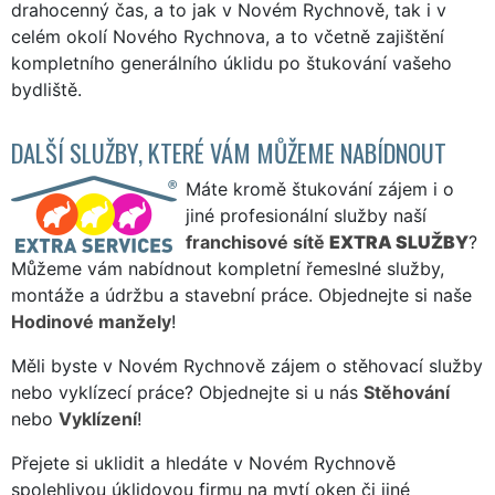
drahocenný čas, a to jak v Novém Rychnově, tak i v
celém okolí Nového Rychnova, a to včetně zajištění
kompletního generálního úklidu po štukování vašeho
bydliště.
DALŠÍ SLUŽBY, KTERÉ VÁM MŮŽEME NABÍDNOUT
Máte kromě štukování zájem i o
jiné profesionální služby naší
franchisové sítě
EXTRA SLUŽBY
?
Můžeme vám nabídnout kompletní řemeslné služby,
montáže a údržbu a stavební práce. Objednejte si naše
Hodinové manžely
!
Měli byste v Novém Rychnově zájem o stěhovací služby
nebo vyklízecí práce? Objednejte si u nás
Stěhování
nebo
Vyklízení
!
Přejete si uklidit a hledáte v Novém Rychnově
spolehlivou úklidovou firmu na mytí oken či jiné