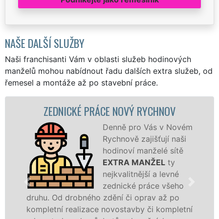
NAŠE DALŠÍ SLUŽBY
Naši franchisanti Vám v oblasti služeb hodinových
manželů mohou nabídnout řadu dalších extra služeb, od
řemesel a montáže až po stavební práce.
ZEDNICKÉ PRÁCE NOVÝ RYCHNOV
Denně pro Vás v Novém
Rychnově zajišťují naši
hodinoví manželé sítě
EXTRA MANŽEL
ty
nejkvalitnější a levné
zednické práce všeho
hu. Od drobného zdění či oprav až po
jedná 
pletní realizace novostavby či kompletní
zajist