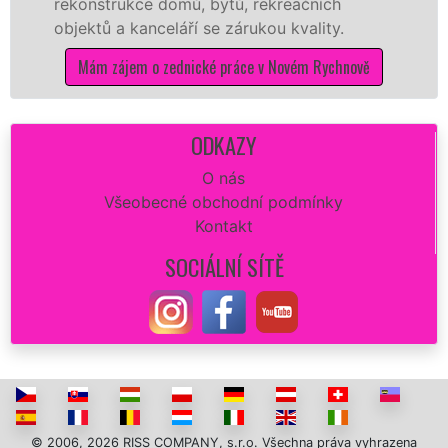
onstrukce domů, bytů, rekreačních
ytongu
ektů a kanceláří se zárukou kvality.
materi
stavbu
Mám zájem o zednické práce v Novém Rychnově
Má
ODKAZY
O nás
Všeobecné obchodní podmínky
Kontakt
SOCIÁLNÍ SÍTĚ