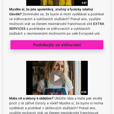
Myslíte si, že jste spolehlivý, zručný a fyzicky zdatný
člověk?
Domníváte se, že byste si mohl vydělávat a podnikat
ve stěhovacích a vyklízecích službách? Pokud ano, využijte
možnosti stát se členem mezinárodní franchisové sítě
EXTRA
SERVICES
a podnikejte ve stěhovacích a vyklízecích
službách s neomezenými možnostmi po celé Evropské unii.
Podnikejte ve stěhování
Máte cit a sklony k úklidům?
Uklízíte ráda a máte pak skvělý
pocit z té zářivé čistoty a vůně? Myslíte si, že byste si mohla
vydělávat a podnikat v úklidových službách? Pokud ano,
využijte možnosti stát se členem mezinárodní franchisové