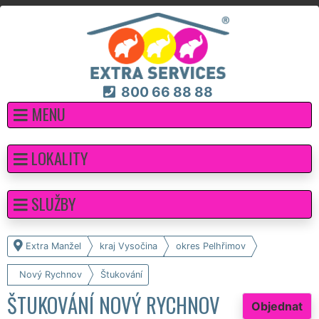
800 66 88 88
MENU
LOKALITY
SLUŽBY
Extra Manžel
kraj Vysočina
okres Pelhřimov
Nový Rychnov
Štukování
ŠTUKOVÁNÍ NOVÝ RYCHNOV
Objednat