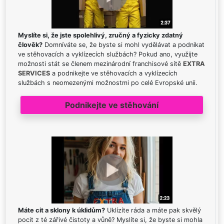
Myslíte si, že jste spolehlivý, zručný a fyzicky zdatný
člověk?
Domníváte se, že byste si mohl vydělávat a podnikat
ve stěhovacích a vyklízecích službách? Pokud ano, využijte
možnosti stát se členem mezinárodní franchisové sítě
EXTRA
SERVICES
a podnikejte ve stěhovacích a vyklízecích
službách s neomezenými možnostmi po celé Evropské unii.
Podnikejte ve stěhování
Máte cit a sklony k úklidům?
Uklízíte ráda a máte pak skvělý
pocit z té zářivé čistoty a vůně? Myslíte si, že byste si mohla