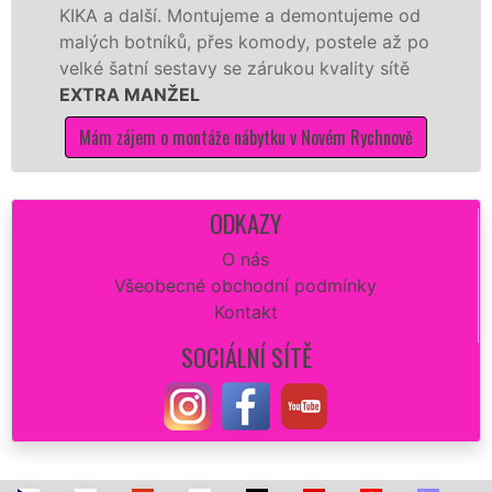
a další. Montujeme a demontujeme od
Ikei či 
h botníků, přes komody, postele až po
Nobilie,
šatní sestavy se zárukou kvality sítě
tuto kuc
A MANŽEL
kvalitně.
 zájem o montáže nábytku v Novém Rychnově
Mám záj
ODKAZY
O nás
Všeobecné obchodní podmínky
Kontakt
SOCIÁLNÍ SÍTĚ