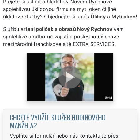
Přejete si uklidit a hledáte v Novém Rychnově
spolehlivou úklidovou firmu na mytí oken či jiné
úklidové služby? Objednejte si u nás
Úklidy
a
Mytí oken
!
Službu
vrtání poliček a obrazů Nový Rychnov
vám
spolehlivě a odborně zajistí a poskytnou členové
mezinárodní franchisové sítě EXTRA SERVICES.
CHCETE VYUŽÍT SLUŽEB HODINOVÉHO
MANŽELA?
Vyplňte si formulář nebo nás kontaktujte přes