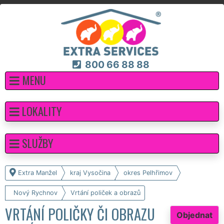
800 66 88 88
MENU
LOKALITY
SLUŽBY
Extra Manžel
kraj Vysočina
okres Pelhřimov
Nový Rychnov
Vrtání poliček a obrazů
VRTÁNÍ POLIČKY ČI OBRAZU
Objednat