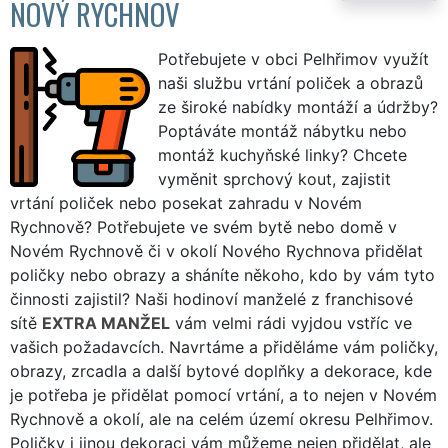
NOVÝ RYCHNOV
Potřebujete v obci Pelhřimov využít
naši službu vrtání poliček a obrazů
ze široké nabídky montáží a údržby?
Poptáváte montáž nábytku nebo
montáž kuchyňské linky? Chcete
vyměnit sprchový kout, zajistit
vrtání poliček nebo posekat zahradu v Novém
Rychnově? Potřebujete ve svém bytě nebo domě v
Novém Rychnově či v okolí Nového Rychnova přidělat
poličky nebo obrazy a sháníte někoho, kdo by vám tyto
činnosti zajistil? Naši hodinoví manželé z franchisové
sítě
EXTRA MANŽEL
vám velmi rádi vyjdou vstříc ve
vašich požadavcích. Navrtáme a přiděláme vám poličky,
obrazy, zrcadla a další bytové doplňky a dekorace, kde
je potřeba je přidělat pomocí vrtání, a to nejen v Novém
Rychnově a okolí, ale na celém území okresu Pelhřimov.
Poličky i jinou dekoraci vám můžeme nejen přidělat, ale