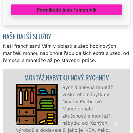
Podnikejte jako řemeslník
NAŠE DALŠÍ SLUŽBY
Naši franchisanti Vám v oblasti služeb hodinových
manželů mohou nabídnout řadu dalších extra služeb, od
řemesel a montáže až po stavební práce.
ONTÁŽ NÁBYTKU NOVÝ RYCHNOV
MON
Rychlá a levná montáž
veškerého nábytku v
Novém Rychnově.
Máme bohaté
zkušenosti s montáží
nábytku od různých
ců a dodavatelů, jako je IKEA, Asko,
různých 