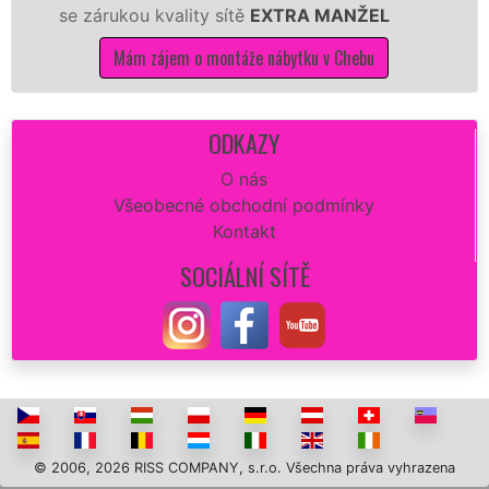
rukou kvality sítě
EXTRA MANŽEL
kuchyň sm
Mám zájem o montáže nábytku v Chebu
Má
ODKAZY
O nás
Všeobecné obchodní podmínky
Kontakt
SOCIÁLNÍ SÍTĚ
© 2006, 2026 RISS COMPANY, s.r.o. Všechna práva vyhrazena