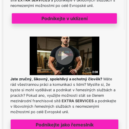
sítě
EXTRA SERVICES
a podnikejte v úklidových službách s
neomezenými možnostmi po celé Evropské unii.
Podnikejte v uklízení
Jste zručný, šikovný, spolehlivý a ochotný člověk?
Máte
rád všestrannou práci a komunikaci s lidmi? Myslíte si, že
byste si mohl vydělávat a podnikat v řemeslných službách a
pracích? Pokud ano, využijte možnosti stát se členem
mezinárodní franchisové sítě
EXTRA SERVICES
a podnikejte
v libovolných řemeslných službách s neomezenými
možnostmi po celé Evropské unii.
Podnikejte jako řemeslník