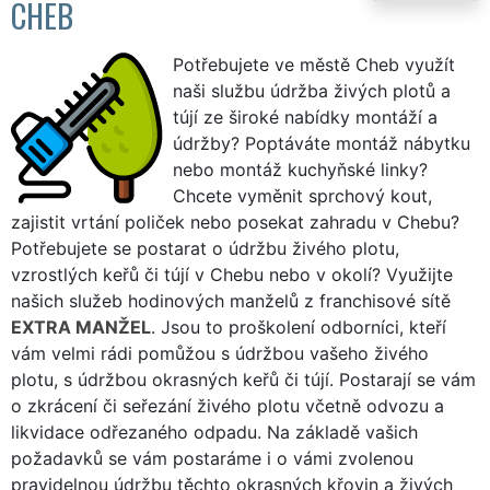
CHEB
Potřebujete ve městě Cheb využít
naši službu údržba živých plotů a
tújí ze široké nabídky montáží a
údržby? Poptáváte montáž nábytku
nebo montáž kuchyňské linky?
Chcete vyměnit sprchový kout,
zajistit vrtání poliček nebo posekat zahradu v Chebu?
Potřebujete se postarat o údržbu živého plotu,
vzrostlých keřů či tújí v Chebu nebo v okolí? Využijte
našich služeb hodinových manželů z franchisové sítě
EXTRA MANŽEL
. Jsou to proškolení odborníci, kteří
vám velmi rádi pomůžou s údržbou vašeho živého
plotu, s údržbou okrasných keřů či tújí. Postarají se vám
o zkrácení či seřezání živého plotu včetně odvozu a
likvidace odřezaného odpadu. Na základě vašich
požadavků se vám postaráme i o vámi zvolenou
pravidelnou údržbu těchto okrasných křovin a živých