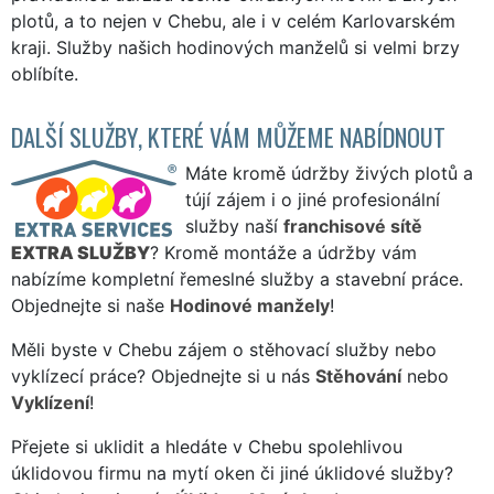
plotů, a to nejen v Chebu, ale i v celém Karlovarském
kraji. Služby našich hodinových manželů si velmi brzy
oblíbíte.
DALŠÍ SLUŽBY, KTERÉ VÁM MŮŽEME NABÍDNOUT
Máte kromě údržby živých plotů a
tújí zájem i o jiné profesionální
služby naší
franchisové sítě
EXTRA SLUŽBY
? Kromě montáže a údržby vám
nabízíme kompletní řemeslné služby a stavební práce.
Objednejte si naše
Hodinové manžely
!
Měli byste v Chebu zájem o stěhovací služby nebo
vyklízecí práce? Objednejte si u nás
Stěhování
nebo
Vyklízení
!
Přejete si uklidit a hledáte v Chebu spolehlivou
úklidovou firmu na mytí oken či jiné úklidové služby?