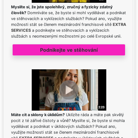
Myslíte si, že jste spolehlivý, zručný a fyzicky zdatný
člověk?
Domníváte se, že byste si mohl vydělávat a podnikat
ve stěhovacích a vyklízecích službách? Pokud ano, využijte
možnosti stát se členem mezinárodní franchisové sítě
EXTRA
SERVICES
a podnikejte ve stěhovacích a vyklízecích
službách s neomezenými možnostmi po celé Evropské unii.
Podnikejte ve stěhování
Máte cit a sklony k úklidům?
Uklízíte ráda a máte pak skvělý
pocit z té zářivé čistoty a vůně? Myslíte si, že byste si mohla
vydělávat a podnikat v úklidových službách? Pokud ano,
využijte možnosti stát se členem mezinárodní franchisové