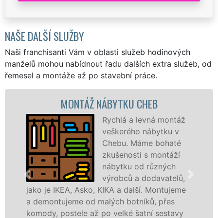
NAŠE DALŠÍ SLUŽBY
Naši franchisanti Vám v oblasti služeb hodinových
manželů mohou nabídnout řadu dalších extra služeb, od
řemesel a montáže až po stavební práce.
MONTÁŽ NÁBYTKU CHEB
Rychlá a levná montáž
veškerého nábytku v
Chebu. Máme bohaté
zkušenosti s montáží
nábytku od různých
výrobců a dodavatelů,
je IKEA, Asko, KIKA a další. Montujeme
výrobců.
ontujeme od malých botníků, přes
kvalitně
y, postele až po velké šatní sestavy
manželé 