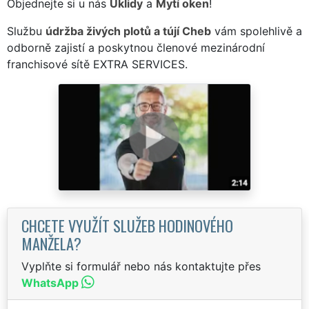
Objednejte si u nás
Úklidy
a
Mytí oken
!
Službu
údržba živých plotů a tújí Cheb
vám spolehlivě a
odborně zajistí a poskytnou členové mezinárodní
franchisové sítě EXTRA SERVICES.
CHCETE VYUŽÍT SLUŽEB HODINOVÉHO
MANŽELA?
Vyplňte si formulář nebo nás kontaktujte přes
WhatsApp