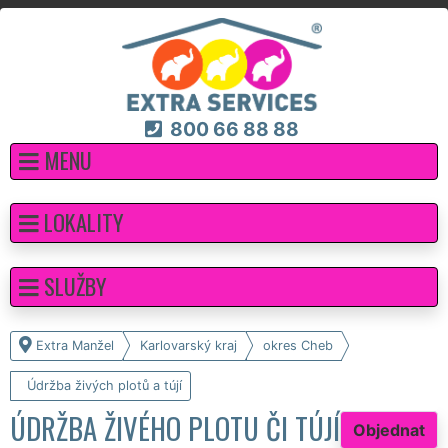
800 66 88 88
MENU
LOKALITY
SLUŽBY
Extra Manžel
Karlovarský kraj
okres Cheb
Údržba živých plotů a tújí
ÚDRŽBA ŽIVÉHO PLOTU ČI TÚJÍ
Objednat