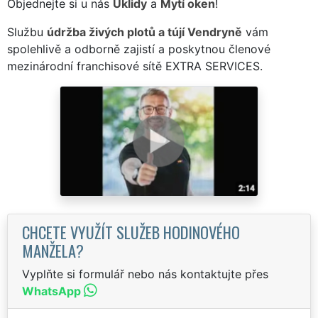
Objednejte si u nás
Úklidy
a
Mytí oken
!
Službu
údržba živých plotů a tújí Vendryně
vám
spolehlivě a odborně zajistí a poskytnou členové
mezinárodní franchisové sítě EXTRA SERVICES.
CHCETE VYUŽÍT SLUŽEB HODINOVÉHO
MANŽELA?
Vyplňte si formulář nebo nás kontaktujte přes
WhatsApp