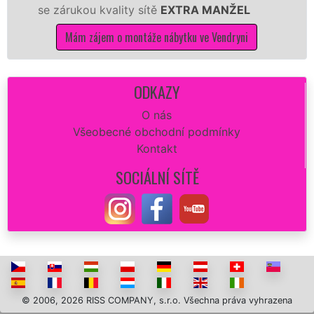
ou kvality sítě
EXTRA MANŽEL
kuchyň smon
 zájem o montáže nábytku ve Vendryni
Mám zá
ODKAZY
O nás
Všeobecné obchodní podmínky
Kontakt
SOCIÁLNÍ SÍTĚ
© 2006, 2026 RISS COMPANY, s.r.o. Všechna práva vyhrazena