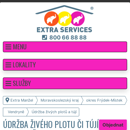
800 66 88 88
MENU
LOKALITY
SLUŽBY
Extra Manžel
Moravskoslezský kraj
okres Frýdek-Místek
Vendryně
Údržba živých plotů a tújí
ÚDRŽBA ŽIVÉHO PLOTU ČI TÚJÍ
Objednat