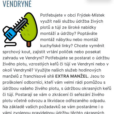
VENDRYNĚ
Potřebujete v obci Frýdek-Místek
využít naši službu údržba živých
plotů a tújí ze široké nabídky
montáží a údržby? Poptáváte
montáž nábytku nebo montáž
kuchyňské linky? Chcete vyměnit
sprchový kout, zajistit vrtání poliček nebo posekat
zahradu ve Vendryni? Potřebujete se postarat o údržbu
živého plotu, vzrostlých keřů či tújí ve Vendryni nebo v
okolí Vendryně? Využijte našich služeb hodinových
manželů z franchisové sítě
EXTRA MANŽEL
. Jsou to
proškolení odborníci, kteří vám velmi rádi pomůžou s
údržbou vašeho živého plotu, s údržbou okrasných keřů
či tújí. Postarají se vám o zkrácení či seřezání živého
plotu včetně odvozu a likvidace odřezaného odpadu.
Na základě vašich požadavků se vám postaráme i o
vámi zvolenou pravidelnou údržbu těchto okrasných