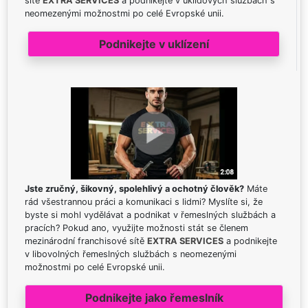
sítě
EXTRA SERVICES
a podnikejte v úklidových službách s
neomezenými možnostmi po celé Evropské unii.
Podnikejte v uklízení
Jste zručný, šikovný, spolehlivý a ochotný člověk?
Máte
rád všestrannou práci a komunikaci s lidmi? Myslíte si, že
byste si mohl vydělávat a podnikat v řemeslných službách a
pracích? Pokud ano, využijte možnosti stát se členem
mezinárodní franchisové sítě
EXTRA SERVICES
a podnikejte
v libovolných řemeslných službách s neomezenými
možnostmi po celé Evropské unii.
Podnikejte jako řemeslník