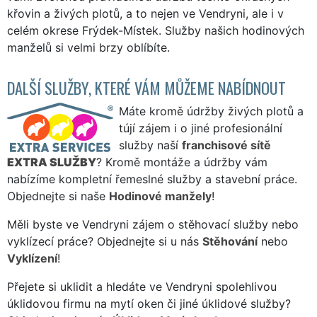
křovin a živých plotů, a to nejen ve Vendryni, ale i v
celém okrese Frýdek-Místek. Služby našich hodinových
manželů si velmi brzy oblíbíte.
DALŠÍ SLUŽBY, KTERÉ VÁM MŮŽEME NABÍDNOUT
Máte kromě údržby živých plotů a
tújí zájem i o jiné profesionální
služby naší
franchisové sítě
EXTRA SLUŽBY
? Kromě montáže a údržby vám
nabízíme kompletní řemeslné služby a stavební práce.
Objednejte si naše
Hodinové manžely
!
Měli byste ve Vendryni zájem o stěhovací služby nebo
vyklízecí práce? Objednejte si u nás
Stěhování
nebo
Vyklízení
!
Přejete si uklidit a hledáte ve Vendryni spolehlivou
úklidovou firmu na mytí oken či jiné úklidové služby?