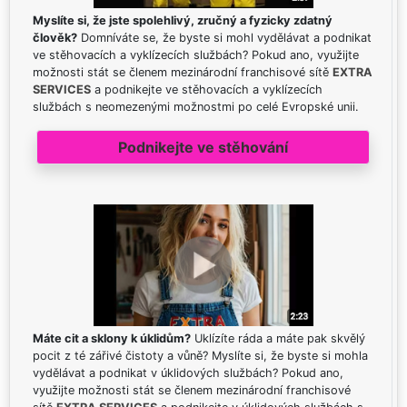
Myslíte si, že jste spolehlivý, zručný a fyzicky zdatný
člověk?
Domníváte se, že byste si mohl vydělávat a podnikat
ve stěhovacích a vyklízecích službách? Pokud ano, využijte
možnosti stát se členem mezinárodní franchisové sítě
EXTRA
SERVICES
a podnikejte ve stěhovacích a vyklízecích
službách s neomezenými možnostmi po celé Evropské unii.
Podnikejte ve stěhování
Máte cit a sklony k úklidům?
Uklízíte ráda a máte pak skvělý
pocit z té zářivé čistoty a vůně? Myslíte si, že byste si mohla
vydělávat a podnikat v úklidových službách? Pokud ano,
využijte možnosti stát se členem mezinárodní franchisové