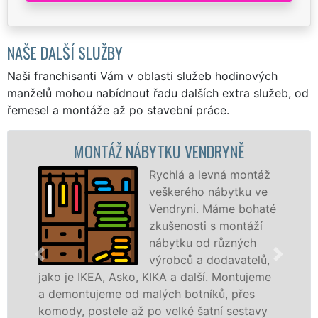
NAŠE DALŠÍ SLUŽBY
Naši franchisanti Vám v oblasti služeb hodinových
manželů mohou nabídnout řadu dalších extra služeb, od
řemesel a montáže až po stavební práce.
ONTÁŽ NÁBYTKU VENDRYNĚ
MON
Rychlá a levná montáž
veškerého nábytku ve
Vendryni. Máme bohaté
zkušenosti s montáží
nábytku od různých
výrobců a dodavatelů,
IKEA, Asko, KIKA a další. Montujeme
výrobců. Ať
tujeme od malých botníků, přes
kvalitnějš
 postele až po velké šatní sestavy
manželé sí