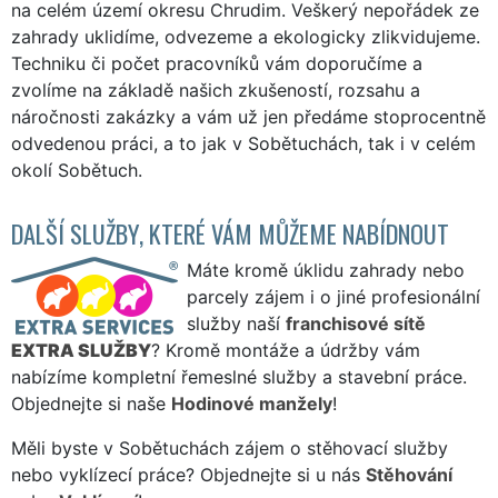
na celém území okresu Chrudim. Veškerý nepořádek ze
zahrady uklidíme, odvezeme a ekologicky zlikvidujeme.
Techniku či počet pracovníků vám doporučíme a
zvolíme na základě našich zkušeností, rozsahu a
náročnosti zakázky a vám už jen předáme stoprocentně
odvedenou práci, a to jak v Sobětuchách, tak i v celém
okolí Sobětuch.
DALŠÍ SLUŽBY, KTERÉ VÁM MŮŽEME NABÍDNOUT
Máte kromě úklidu zahrady nebo
parcely zájem i o jiné profesionální
služby naší
franchisové sítě
EXTRA SLUŽBY
? Kromě montáže a údržby vám
nabízíme kompletní řemeslné služby a stavební práce.
Objednejte si naše
Hodinové manžely
!
Měli byste v Sobětuchách zájem o stěhovací služby
nebo vyklízecí práce? Objednejte si u nás
Stěhování