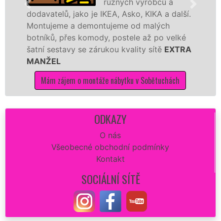
různých výrobců a
avatelů, jako je IKEA, Asko, KIKA a další.
různýc
tujeme a demontujeme od malých
Ikei č
níků, přes komody, postele až po velké
Nobili
ní sestavy se zárukou kvality sítě
EXTRA
tuto k
NŽEL
kvalitn
Mám zájem o montáže nábytku v Sobětuchách
Mám
ODKAZY
O nás
Všeobecné obchodní podmínky
Kontakt
SOCIÁLNÍ SÍTĚ