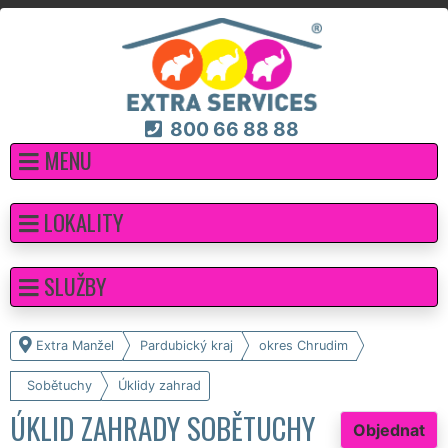
800 66 88 88
MENU
LOKALITY
SLUŽBY
Extra Manžel
Pardubický kraj
okres Chrudim
Sobětuchy
Úklidy zahrad
ÚKLID ZAHRADY SOBĚTUCHY
Objednat