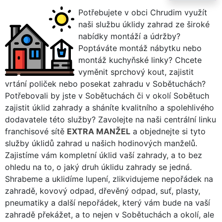
Potřebujete v obci Chrudim využít
naši službu úklidy zahrad ze široké
nabídky montáží a údržby?
Poptáváte montáž nábytku nebo
montáž kuchyňské linky? Chcete
vyměnit sprchový kout, zajistit
vrtání poliček nebo posekat zahradu v Sobětuchách?
Potřebovali by jste v Sobětuchách či v okolí Sobětuch
zajistit úklid zahrady a sháníte kvalitního a spolehlivého
dodavatele této služby? Zavolejte na naši centrální linku
franchisové sítě
EXTRA MANŽEL
a objednejte si tyto
služby úklidů zahrad u našich hodinových manželů.
Zajistíme vám kompletní úklid vaší zahrady, a to bez
ohledu na to, o jaký druh úklidu zahrady se jedná.
Shrabeme a uklidíme lupení, zlikvidujeme nepořádek na
zahradě, kovový odpad, dřevěný odpad, suť, plasty,
pneumatiky a další nepořádek, který vám bude na vaší
zahradě překážet, a to nejen v Sobětuchách a okolí, ale