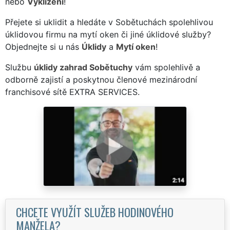
nebo
Vyklízení
!
Přejete si uklidit a hledáte v Sobětuchách spolehlivou
úklidovou firmu na mytí oken či jiné úklidové služby?
Objednejte si u nás
Úklidy
a
Mytí oken
!
Službu
úklidy zahrad Sobětuchy
vám spolehlivě a
odborně zajistí a poskytnou členové mezinárodní
franchisové sítě EXTRA SERVICES.
CHCETE VYUŽÍT SLUŽEB HODINOVÉHO
MANŽELA?