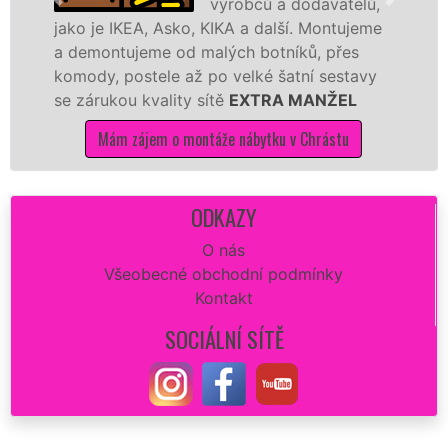
výrobců a dodavatelů,
IKEA, Asko, KIKA a další. Montujeme
výrobců. Ať
tujeme od malých botníků, přes
kvalitnějš
 postele až po velké šatní sestavy
manželé sí
ou kvality sítě
EXTRA MANŽEL
kuchyň smon
m zájem o montáže nábytku v Chrástu
Mám z
ODKAZY
O nás
Všeobecné obchodní podmínky
Kontakt
SOCIÁLNÍ SÍTĚ