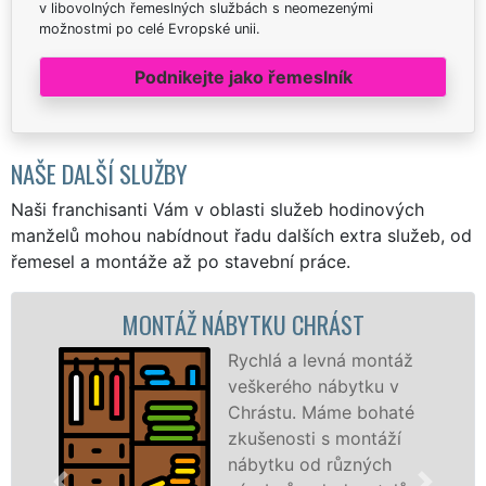
v libovolných řemeslných službách s neomezenými
možnostmi po celé Evropské unii.
Podnikejte jako řemeslník
NAŠE DALŠÍ SLUŽBY
Naši franchisanti Vám v oblasti služeb hodinových
manželů mohou nabídnout řadu dalších extra služeb, od
řemesel a montáže až po stavební práce.
MONTÁŽ NÁBYTKU CHRÁST
MO
Rychlá a levná montáž
veškerého nábytku v
Chrástu. Máme bohaté
zkušenosti s montáží
nábytku od různých