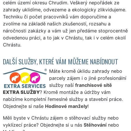
celém území okresu Chrudim. Veškerý nepořádek ze
zahrady uklidíme, odvezeme a ekologicky zlikvidujeme.
Techniku či počet pracovníků vám doporučíme a
zvolíme na základě našich zkušeností, rozsahu a
náročnosti zakázky a vám už jen předáme stoprocentně
odvedenou práci, a to jak v Chrástu, tak i v celém okolí
Chrástu.
DALŠÍ SLUŽBY, KTERÉ VÁM MŮŽEME NABÍDNOUT
Máte kromě úklidu zahrady nebo
parcely zájem i o jiné profesionální
služby naší
franchisové sítě
EXTRA SLUŽBY
? Kromě montáže a údržby vám
nabízíme kompletní řemeslné služby a stavební práce.
Objednejte si naše
Hodinové manžely
!
Měli byste v Chrástu zájem o stěhovací služby nebo
vyklízecí práce? Objednejte si u nás
Stěhování
nebo