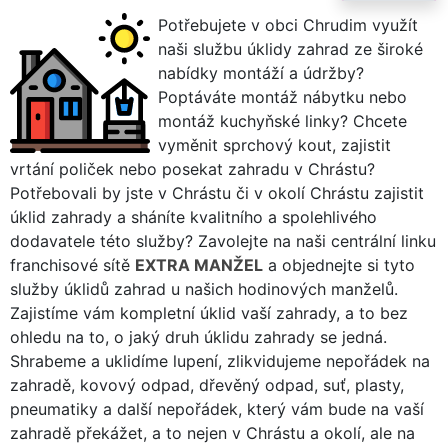
Potřebujete v obci Chrudim využít
naši službu úklidy zahrad ze široké
nabídky montáží a údržby?
Poptáváte montáž nábytku nebo
montáž kuchyňské linky? Chcete
vyměnit sprchový kout, zajistit
vrtání poliček nebo posekat zahradu v Chrástu?
Potřebovali by jste v Chrástu či v okolí Chrástu zajistit
úklid zahrady a sháníte kvalitního a spolehlivého
dodavatele této služby? Zavolejte na naši centrální linku
franchisové sítě
EXTRA MANŽEL
a objednejte si tyto
služby úklidů zahrad u našich hodinových manželů.
Zajistíme vám kompletní úklid vaší zahrady, a to bez
ohledu na to, o jaký druh úklidu zahrady se jedná.
Shrabeme a uklidíme lupení, zlikvidujeme nepořádek na
zahradě, kovový odpad, dřevěný odpad, suť, plasty,
pneumatiky a další nepořádek, který vám bude na vaší
zahradě překážet, a to nejen v Chrástu a okolí, ale na