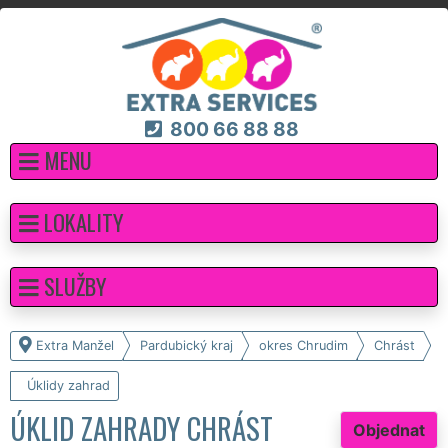
800 66 88 88
MENU
LOKALITY
SLUŽBY
Extra Manžel
Pardubický kraj
okres Chrudim
Chrást
Úklidy zahrad
ÚKLID ZAHRADY CHRÁST
Objednat