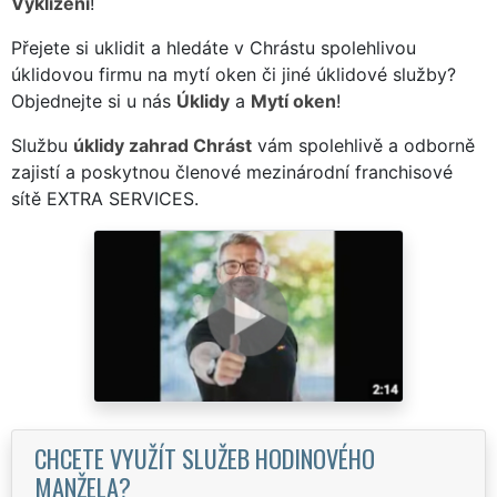
Vyklízení
!
Přejete si uklidit a hledáte v Chrástu spolehlivou
úklidovou firmu na mytí oken či jiné úklidové služby?
Objednejte si u nás
Úklidy
a
Mytí oken
!
Službu
úklidy zahrad Chrást
vám spolehlivě a odborně
zajistí a poskytnou členové mezinárodní franchisové
sítě EXTRA SERVICES.
CHCETE VYUŽÍT SLUŽEB HODINOVÉHO
MANŽELA?