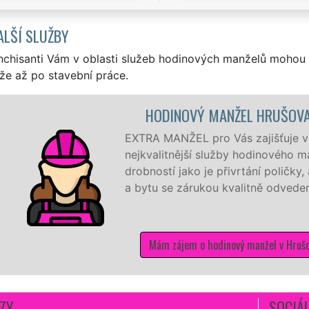
ALŠÍ SLUŽBY
nchisanti Vám v oblasti služeb hodinových manželů mohou 
že až po stavební práce.
DINOVÝ MANŽEL HRUŠOVANY U BRNA
MANŽEL pro Vás zajišťuje v Hrušovanech u Brna ty
itnější služby hodinového manžela a to od těch nejmenších
tí jako je přivrtání poličky, až po komplexní rekonstrukci
se zárukou kvalitně odvedené práce
 zájem o hodinový manžel v Hrušovanech u Brna
ZY
SOCIÁL