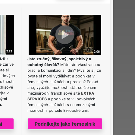
ízíte
Jste zručný, šikovný, spolehlivý a
é zářivé
ochotný člověk?
Máte rád všestrannou
ste si
práci a komunikaci s lidmi? Myslíte si, že
lidových
byste si mohl vydělávat a podnikat v
možnosti
řemeslných službách a pracích? Pokud
chisové
ano, využijte možnosti stát se členem
jte v
mezinárodní franchisové sítě
EXTRA
nými
SERVICES
a podnikejte v libovolných
i.
řemeslných službách s neomezenými
možnostmi po celé Evropské unii.
í
Podnikejte jako řemeslník