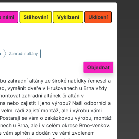
s námi
Stěhování
Vyklízení
Uklízení
a
Zahradní altány
Objednat
žbu zahradní altány ze široké nabídky řemesel a
ad, vyměnit dveře v Hrušovanech u Brna vždy
montovat zahradní altánek či altán v
a nebo zajistit i jeho výrobu? Naši odborníci a
elmi rádi zajistí montáž, ale i výrobu vámi
Postarají se vám o zakázkovou výrobu, montáž
nech u Brna, ale i v celém okrese Brno-venkov.
de vám splněn a dodán ve vámi zvoleném