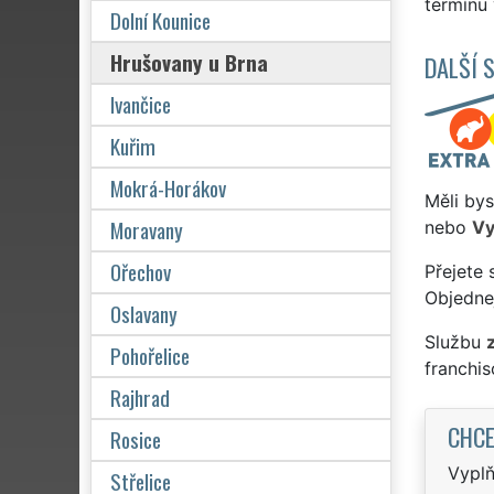
termínu 
Dolní Kounice
Hrušovany u Brna
DALŠÍ 
Ivančice
Kuřim
Mokrá-Horákov
Měli bys
Moravany
nebo
Vy
Ořechov
Přejete 
Objednej
Oslavany
Službu
Pohořelice
franchi
Rajhrad
CHCE
Rosice
Vyplň
Střelice