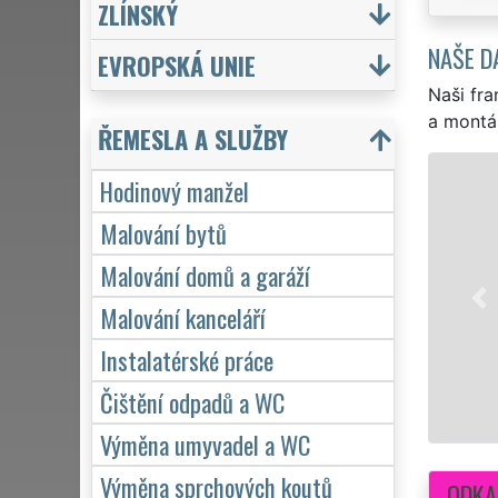
ZLÍNSKÝ
NAŠE D
EVROPSKÁ UNIE
Naši fra
a montá
ŘEMESLA A SLUŽBY
HO
Hodinový manžel
EXTRA 
Malování bytů
nejkval
Malování domů a garáží
drobnos
a bytu 
Malování kanceláří
Instalatérské práce
Mám
Čištění odpadů a WC
Výměna umyvadel a WC
Výměna sprchových koutů
ODKA