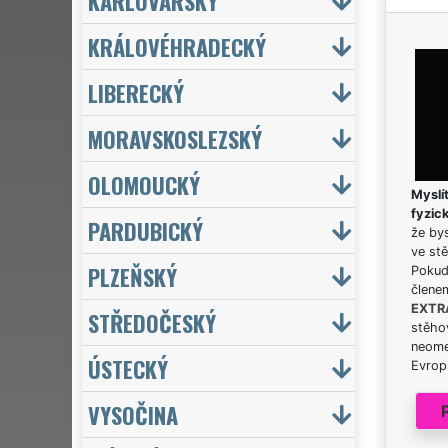
KARLOVARSKÝ
KRÁLOVÉHRADECKÝ
LIBERECKÝ
MORAVSKOSLEZSKÝ
OLOMOUCKÝ
Myslít
fyzic
PARDUBICKÝ
že bys
ve stě
PLZEŇSKÝ
Pokud 
člene
EXTR
STŘEDOČESKÝ
stěhov
neome
ÚSTECKÝ
Evrops
VYSOČINA