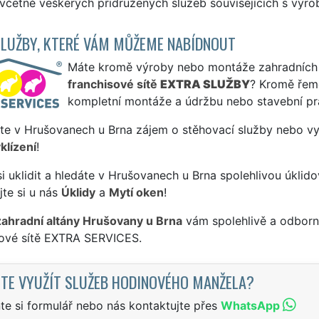
včetně veškerých přidružených služeb souvisejících s výro
SLUŽBY, KTERÉ VÁM MŮŽEME NABÍDNOUT
Máte kromě výroby nebo montáže zahradních alt
franchisové sítě
EXTRA SLUŽBY
? Kromě řem
kompletní montáže a údržbu nebo stavební pr
te v Hrušovanech u Brna zájem o stěhovací služby nebo vyk
klízení
!
si uklidit a hledáte v Hrušovanech u Brna spolehlivou úklido
te si u nás
Úklidy
a
Mytí oken
!
zahradní altány Hrušovany u Brna
vám spolehlivě a odborně
sové sítě EXTRA SERVICES.
TE VYUŽÍT SLUŽEB HODINOVÉHO MANŽELA?
te si formulář nebo nás kontaktujte přes
WhatsApp