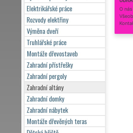
Elektrikářské práce
O nás
Všeob
Rozvody elektřiny
Konta
Výměna dveří
Truhlářské práce
Montáže dřevostaveb
Zahradní přístřešky
Zahradní pergoly
Zahradní altány
Zahradní domky
Zahradní nábytek
Montáže dřevěných teras
Dětská hřiště