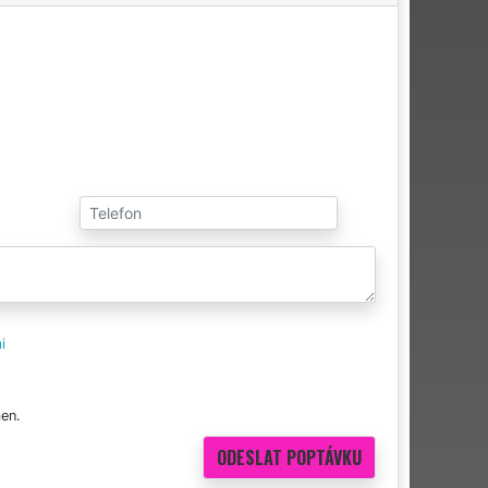
i
en.