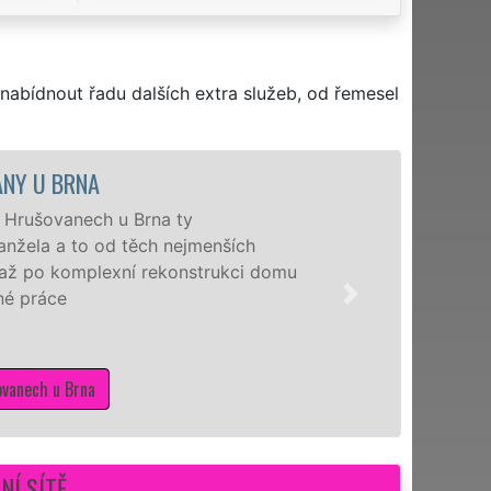
nabídnout řadu dalších extra služeb, od řemesel
MAL
Nabízíme 
nejžádaněj
 domu
manželé p
schopni Vá
potřebné 
Mám z
NÍ SÍTĚ