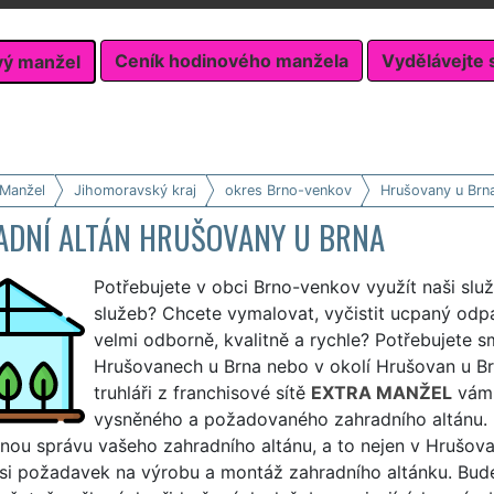
Ceník hodinového manžela
Vydělávejte 
vý manžel
 Manžel
Jihomoravský kraj
okres Brno-venkov
Hrušovany u Brn
ADNÍ ALTÁN HRUŠOVANY U BRNA
Potřebujete v obci Brno-venkov využít naši slu
služeb? Chcete vymalovat, vyčistit ucpaný odp
velmi odborně, kvalitně a rychle? Potřebujete s
Hrušovanech u Brna nebo v okolí Hrušovan u Brn
truhláři z franchisové sítě
EXTRA MANŽEL
vám v
vysněného a požadovaného zahradního altánu. 
nou správu vašeho zahradního altánu, a to nejen v Hrušova
 si požadavek na výrobu a montáž zahradního altánku. Bu