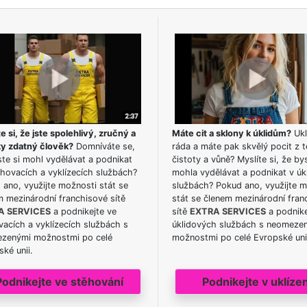
e si, že jste spolehlivý, zručný a
Máte cit a sklony k úklidům?
Ukl
ky zdatný člověk?
Domníváte se,
ráda a máte pak skvělý pocit z t
te si mohl vydělávat a podnikat
čistoty a vůně? Myslíte si, že by
hovacích a vyklízecích službách?
mohla vydělávat a podnikat v úk
ano, využijte možnosti stát se
službách? Pokud ano, využijte 
m mezinárodní franchisové sítě
stát se členem mezinárodní fran
A SERVICES
a podnikejte ve
sítě
EXTRA SERVICES
a podnike
acích a vyklízecích službách s
úklidových službách s neomeze
zenými možnostmi po celé
možnostmi po celé Evropské uni
ké unii.
Podnikejte ve stěhování
Podnikejte v uklízen