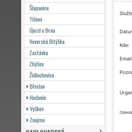
Šlapanice
Služb
Tišnov
Újezd u Brna
Datu
Veverská Bítýška
Kde
Zastávka
Email
Zbýšov
Pozn
Židlochovice
Břeclav
Urgen
Hodonín
Vyškov
Odeslá
Znojmo