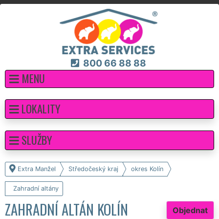
800 66 88 88
MENU
LOKALITY
SLUŽBY
Extra Manžel
Středočeský kraj
okres Kolín
Zahradní altány
ZAHRADNÍ ALTÁN KOLÍN
Objednat