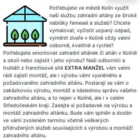
Potřebujete ve městě Kolín využít
naši službu zahradní altány ze široké
nabídky řemesel a služeb? Chcete
vymalovat, vyčistit ucpaný odpad,
vyměnit dveře v Kolíně vždy velmi
odborně, kvalitně a rychle?
Potřebujete smontovat zahradní altánek či altán v Kolíně
a okolí nebo zajistit i jeho výrobu? Naši odborníci a
truhláři z franchisové sítě
EXTRA MANŽEL
vám velmi
rádi zajistí montáž, ale i výrobu vámi vysněného a
požadovaného zahradního altánu. Postarají se vám o
zakázkovou výrobu, montáž a následnou správu vašeho
zahradního altánu, a to nejen v Kolíně, ale i v celém
Středočeském kraji. Zadejte si požadavek na výrobu a
montáž zahradního altánku. Bude vám splněn a dodán
ve vámi zvoleném termínu včetně veškerých
přidružených služeb souvisejících s výrobou a montáží
zahradního altánu.