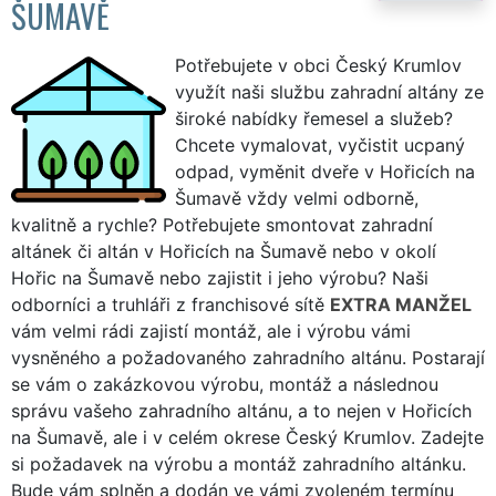
ŠUMAVĚ
Potřebujete v obci Český Krumlov
využít naši službu zahradní altány ze
široké nabídky řemesel a služeb?
Chcete vymalovat, vyčistit ucpaný
odpad, vyměnit dveře v Hořicích na
Šumavě vždy velmi odborně,
kvalitně a rychle? Potřebujete smontovat zahradní
altánek či altán v Hořicích na Šumavě nebo v okolí
Hořic na Šumavě nebo zajistit i jeho výrobu? Naši
odborníci a truhláři z franchisové sítě
EXTRA MANŽEL
vám velmi rádi zajistí montáž, ale i výrobu vámi
vysněného a požadovaného zahradního altánu. Postarají
se vám o zakázkovou výrobu, montáž a následnou
správu vašeho zahradního altánu, a to nejen v Hořicích
na Šumavě, ale i v celém okrese Český Krumlov. Zadejte
si požadavek na výrobu a montáž zahradního altánku.
Bude vám splněn a dodán ve vámi zvoleném termínu