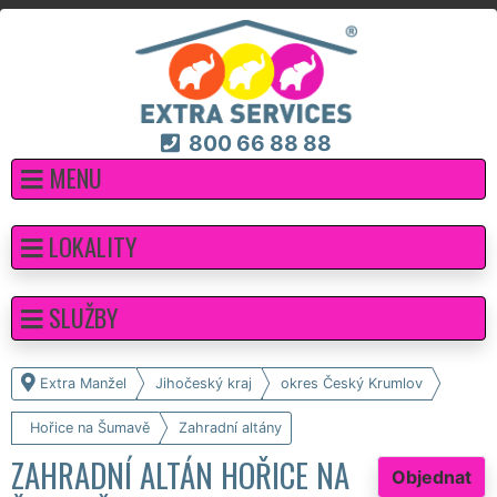
800 66 88 88
MENU
LOKALITY
SLUŽBY
Extra Manžel
Jihočeský kraj
okres Český Krumlov
Hořice na Šumavě
Zahradní altány
ZAHRADNÍ ALTÁN HOŘICE NA
Objednat