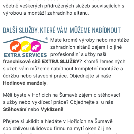
včetně veškerých přidružených služeb souvisejících s
výrobou a montáží zahradního altánu.
DALŠÍ SLUŽBY, KTERÉ VÁM MŮŽEME NABÍDNOUT
Máte kromě výroby nebo montáže
zahradních altánů zájem i o jiné
profesionální služby naší
franchisové sítě
EXTRA SLUŽBY
? Kromě řemeslných
služeb vám můžeme nabídnout kompletní montáže a
údržbu nebo stavební práce. Objednejte si naše
Hodinové manžely
!
Měli byste v Hořicích na Šumavě zájem o stěhovací
služby nebo vyklízecí práce? Objednejte si u nás
Stěhování
nebo
Vyklízení
!
Přejete si uklidit a hledáte v Hořicích na Šumavě
spolehlivou úklidovou firmu na mytí oken či jiné