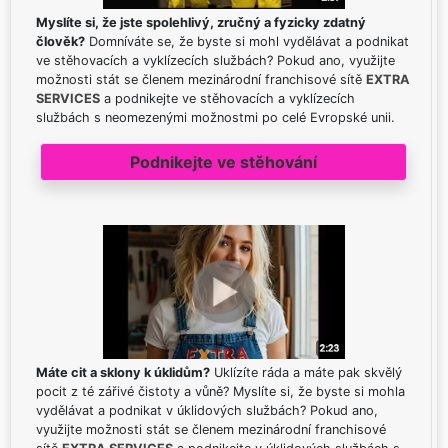
Myslíte si, že jste spolehlivý, zručný a fyzicky zdatný
člověk?
Domníváte se, že byste si mohl vydělávat a podnikat
ve stěhovacích a vyklízecích službách? Pokud ano, využijte
možnosti stát se členem mezinárodní franchisové sítě
EXTRA
SERVICES
a podnikejte ve stěhovacích a vyklízecích
službách s neomezenými možnostmi po celé Evropské unii.
Podnikejte ve stěhování
Máte cit a sklony k úklidům?
Uklízíte ráda a máte pak skvělý
pocit z té zářivé čistoty a vůně? Myslíte si, že byste si mohla
vydělávat a podnikat v úklidových službách? Pokud ano,
využijte možnosti stát se členem mezinárodní franchisové