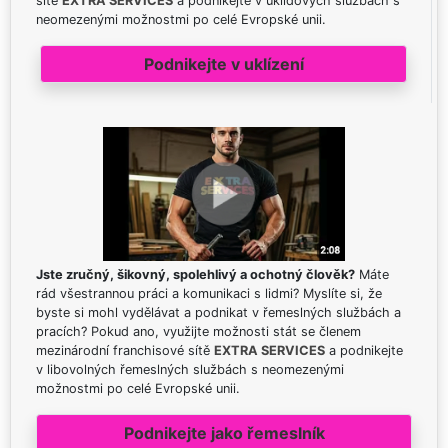
sítě
EXTRA SERVICES
a podnikejte v úklidových službách s
neomezenými možnostmi po celé Evropské unii.
Podnikejte v uklízení
Jste zručný, šikovný, spolehlivý a ochotný člověk?
Máte
rád všestrannou práci a komunikaci s lidmi? Myslíte si, že
byste si mohl vydělávat a podnikat v řemeslných službách a
pracích? Pokud ano, využijte možnosti stát se členem
mezinárodní franchisové sítě
EXTRA SERVICES
a podnikejte
v libovolných řemeslných službách s neomezenými
možnostmi po celé Evropské unii.
Podnikejte jako řemeslník