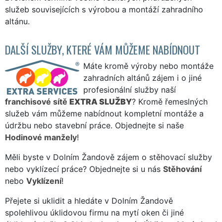
služeb souvisejících s výrobou a montáží zahradního
altánu.
DALŠÍ SLUŽBY, KTERÉ VÁM MŮŽEME NABÍDNOUT
Máte kromě výroby nebo montáže
zahradních altánů zájem i o jiné
profesionální služby naší
franchisové sítě
EXTRA SLUŽBY
? Kromě řemeslných
služeb vám můžeme nabídnout kompletní montáže a
údržbu nebo stavební práce. Objednejte si naše
Hodinové manžely
!
Měli byste v Dolním Žandově zájem o stěhovací služby
nebo vyklízecí práce? Objednejte si u nás
Stěhování
nebo
Vyklízení
!
Přejete si uklidit a hledáte v Dolním Žandově
spolehlivou úklidovou firmu na mytí oken či jiné