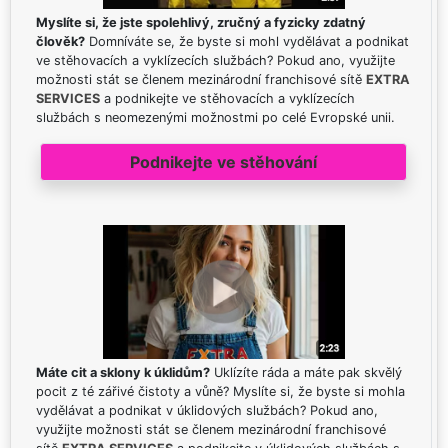
Myslíte si, že jste spolehlivý, zručný a fyzicky zdatný
člověk?
Domníváte se, že byste si mohl vydělávat a podnikat
ve stěhovacích a vyklízecích službách? Pokud ano, využijte
možnosti stát se členem mezinárodní franchisové sítě
EXTRA
SERVICES
a podnikejte ve stěhovacích a vyklízecích
službách s neomezenými možnostmi po celé Evropské unii.
Podnikejte ve stěhování
Máte cit a sklony k úklidům?
Uklízíte ráda a máte pak skvělý
pocit z té zářivé čistoty a vůně? Myslíte si, že byste si mohla
vydělávat a podnikat v úklidových službách? Pokud ano,
využijte možnosti stát se členem mezinárodní franchisové