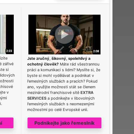
ízíte
Jste zručný, šikovný, spolehlivý a
é zářivé
ochotný člověk?
Máte rád všestrannou
ste si
práci a komunikaci s lidmi? Myslíte si, že
lidových
byste si mohl vydělávat a podnikat v
možnosti
řemeslných službách a pracích? Pokud
chisové
ano, využijte možnosti stát se členem
jte v
mezinárodní franchisové sítě
EXTRA
nými
SERVICES
a podnikejte v libovolných
i.
řemeslných službách s neomezenými
možnostmi po celé Evropské unii.
í
Podnikejte jako řemeslník