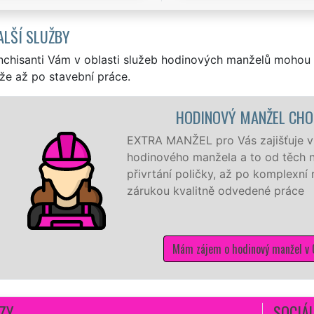
ALŠÍ SLUŽBY
nchisanti Vám v oblasti služeb hodinových manželů mohou 
že až po stavební práce.
HODINOVÝ MANŽEL CHO
EXTRA MANŽEL pro Vás zajišťuje v C
hodinového manžela a to od těch n
přivrtání poličky, až po komplexní
zárukou kvalitně odvedené práce
Mám zájem o hodinový manžel v 
ZY
SOCIÁL