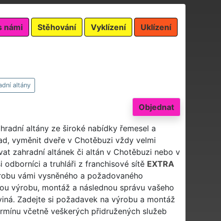
s námi
Stěhování
Vyklízení
Uklízení
dní altány
Objednat
ahradní altány ze široké nabídky řemesel a
ad, vyměnit dveře v Chotěbuzi vždy velmi
vat zahradní altánek či altán v Chotěbuzi nebo v
i odborníci a truhláři z franchisové sítě
EXTRA
 výrobu vámi vysněného a požadovaného
vou výrobu, montáž a následnou správu vašeho
rviná. Zadejte si požadavek na výrobu a montáž
rmínu včetně veškerých přidružených služeb