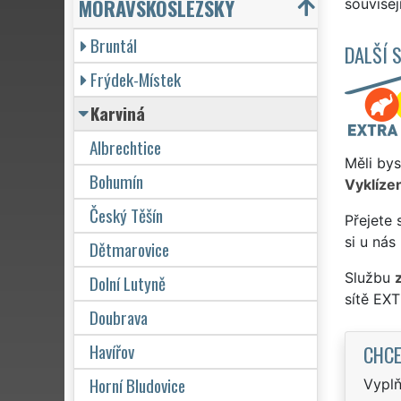
MORAVSKOSLEZSKÝ
souvisej
Bruntál
DALŠÍ 
Frýdek-Místek
Karviná
Albrechtice
Měli bys
Bohumín
Vyklízen
Český Těšín
Přejete 
si u nás
Dětmarovice
Službu
Dolní Lutyně
sítě EX
Doubrava
Havířov
CHCE
Horní Bludovice
Vyplň