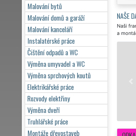
Malování bytů
NAŠE D
Malování domů a garáží
Naši fra
Malování kanceláří
a montá
Instalatérské práce
Čištění odpadů a WC
Výměna umyvadel a WC
Výměna sprchových koutů
Elektrikářské práce
Rozvody elektřiny
Výměna dveří
Truhlářské práce
Montáže dřevostaveb
ODKA