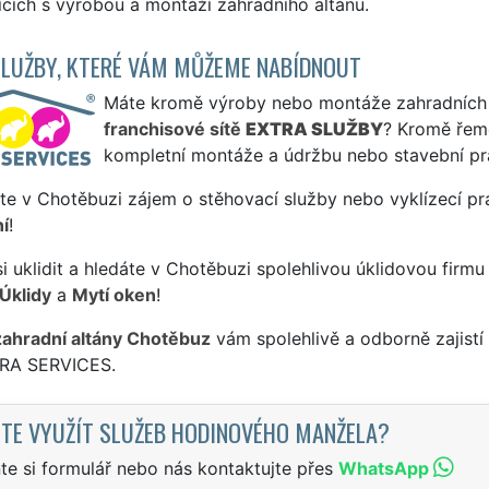
ících s výrobou a montáží zahradního altánu.
SLUŽBY, KTERÉ VÁM MŮŽEME NABÍDNOUT
Máte kromě výroby nebo montáže zahradních alt
franchisové sítě
EXTRA SLUŽBY
? Kromě řem
kompletní montáže a údržbu nebo stavební pr
te v Chotěbuzi zájem o stěhovací služby nebo vyklízecí pr
í
!
si uklidit a hledáte v Chotěbuzi spolehlivou úklidovou firmu
Úklidy
a
Mytí oken
!
zahradní altány Chotěbuz
vám spolehlivě a odborně zajistí
TRA SERVICES.
TE VYUŽÍT SLUŽEB HODINOVÉHO MANŽELA?
te si formulář nebo nás kontaktujte přes
WhatsApp