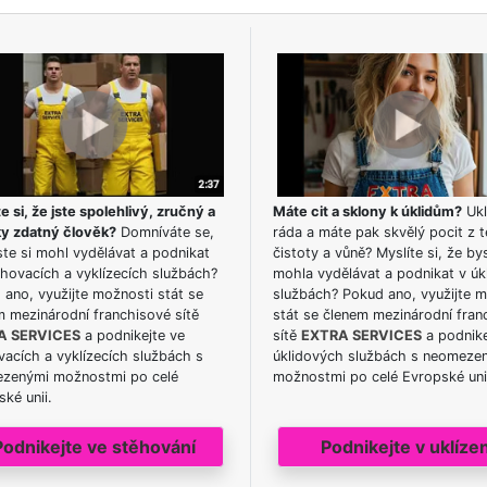
e si, že jste spolehlivý, zručný a
Máte cit a sklony k úklidům?
Ukl
ky zdatný člověk?
Domníváte se,
ráda a máte pak skvělý pocit z t
te si mohl vydělávat a podnikat
čistoty a vůně? Myslíte si, že by
hovacích a vyklízecích službách?
mohla vydělávat a podnikat v úk
ano, využijte možnosti stát se
službách? Pokud ano, využijte 
m mezinárodní franchisové sítě
stát se členem mezinárodní fran
A SERVICES
a podnikejte ve
sítě
EXTRA SERVICES
a podnike
acích a vyklízecích službách s
úklidových službách s neomeze
zenými možnostmi po celé
možnostmi po celé Evropské uni
ké unii.
Podnikejte ve stěhování
Podnikejte v uklízen