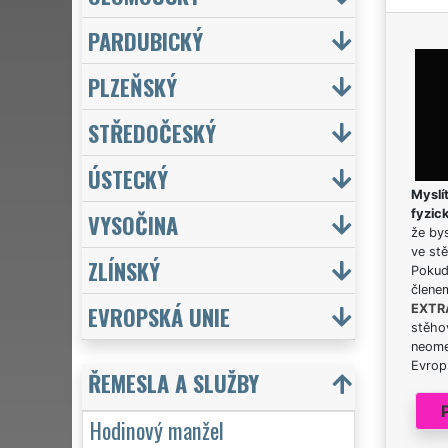
PARDUBICKÝ
PLZEŇSKÝ
STŘEDOČESKÝ
ÚSTECKÝ
Myslít
fyzic
VYSOČINA
že bys
ve stě
ZLÍNSKÝ
Pokud 
člene
EVROPSKÁ UNIE
EXTR
stěhov
neome
Evrops
ŘEMESLA A SLUŽBY
Hodinový manžel