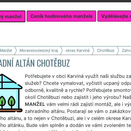
Ceník hodinového manžela
Vydělávejte 
vý manžel
 Manžel
Moravskoslezský kraj
okres Karviná
Chotěbuz
Zahra
ADNÍ ALTÁN CHOTĚBUZ
Potřebujete v obci Karviná využít naši službu z
služeb? Chcete vymalovat, vyčistit ucpaný odp
odborně, kvalitně a rychle? Potřebujete smonto
okolí Chotěbuzi nebo zajistit i jeho výrobu? Naš
MANŽEL
vám velmi rádi zajistí montáž, ale i
zahradního altánu. Postarají se vám o zakázko
ho altánu, a to nejen v Chotěbuzi, ale i v celém okrese Ka
ího altánku. Bude vám splněn a dodán ve vámi zvoleném te