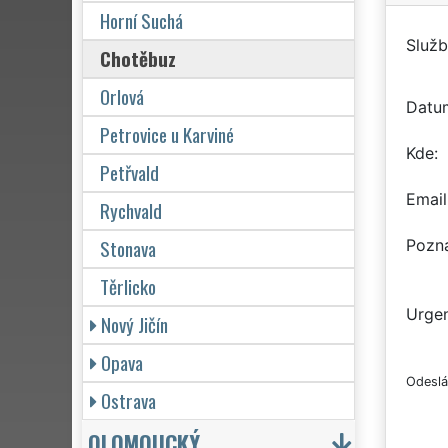
Horní Suchá
Služb
Chotěbuz
Orlová
Datu
Petrovice u Karviné
Kde
Petřvald
Email
Rychvald
Stonava
Pozn
Těrlicko
Urgen
Nový Jičín
Opava
Odeslá
Ostrava
OLOMOUCKÝ