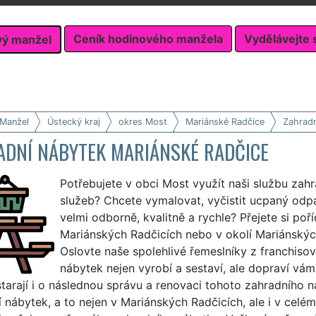
Ceník hodinového manžela
Vydělávejte 
vý manžel
 Manžel
Ústecký kraj
okres Most
Mariánské Radčice
Zahradn
ADNÍ NÁBYTEK MARIÁNSKÉ RADČICE
Potřebujete v obci Most využít naši službu zah
služeb? Chcete vymalovat, vyčistit ucpaný odp
velmi odborně, kvalitně a rychle? Přejete si poř
Mariánských Radčicích nebo v okolí Mariánskýc
Oslovte naše spolehlivé řemeslníky z franchisov
nábytek nejen vyrobí a sestaví, ale dopraví vá
tarají i o následnou správu a renovaci tohoto zahradního 
 nábytek, a to nejen v Mariánských Radčicích, ale i v celé