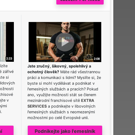
ízíte
Jste zručný, šikovný, spolehlivý a
é zářivé
ochotný člověk?
Máte rád všestrannou
ste si
práci a komunikaci s lidmi? Myslíte si, že
lidových
byste si mohl vydělávat a podnikat v
možnosti
řemeslných službách a pracích? Pokud
chisové
ano, využijte možnosti stát se členem
jte v
mezinárodní franchisové sítě
EXTRA
nými
SERVICES
a podnikejte v libovolných
i.
řemeslných službách s neomezenými
možnostmi po celé Evropské unii.
í
Podnikejte jako řemeslník