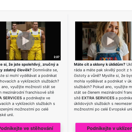
e si, že jste spolehlivý, zručný a
Máte cit a sklony k úklidům?
Ukl
ky zdatný člověk?
Domníváte se,
ráda a máte pak skvělý pocit z t
te si mohl vydělávat a podnikat
čistoty a vůně? Myslíte si, že by
hovacích a vyklízecích službách?
mohla vydělávat a podnikat v úk
ano, využijte možnosti stát se
službách? Pokud ano, využijte 
m mezinárodní franchisové sítě
stát se členem mezinárodní fran
A SERVICES
a podnikejte ve
sítě
EXTRA SERVICES
a podnike
acích a vyklízecích službách s
úklidových službách s neomeze
zenými možnostmi po celé
možnostmi po celé Evropské uni
ké unii.
Podnikejte ve stěhování
Podnikejte v uklízen