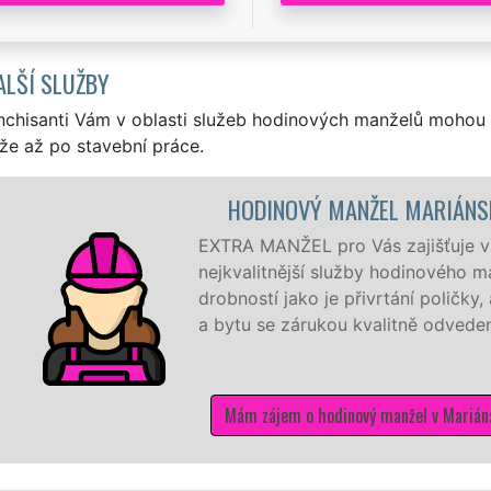
ALŠÍ SLUŽBY
nchisanti Vám v oblasti služeb hodinových manželů mohou 
že až po stavební práce.
HODINOVÝ MANŽEL MARIÁNSKÉ RADČICE
TRA MANŽEL pro Vás zajišťuje v Mariánských Radčicích ty
jkvalitnější služby hodinového manžela a to od těch nejmen
obností jako je přivrtání poličky, až po komplexní rekonstr
bytu se zárukou kvalitně odvedené práce
Mám zájem o hodinový manžel v Mariánských Radčicích