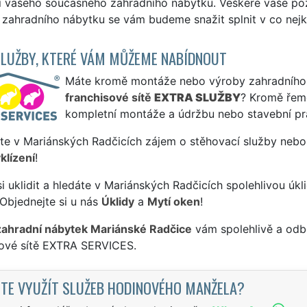
i vašeho současného zahradního nábytku. Veškeré vaše pož
zahradního nábytku se vám budeme snažit splnit v co nejk
SLUŽBY, KTERÉ VÁM MŮŽEME NABÍDNOUT
Máte kromě montáže nebo výroby zahradního ná
franchisové sítě
EXTRA SLUŽBY
? Kromě řem
kompletní montáže a údržbu nebo stavební pr
te v Mariánských Radčicích zájem o stěhovací služby nebo 
klízení
!
si uklidit a hledáte v Mariánských Radčicích spolehlivou úkl
Objednejte si u nás
Úklidy
a
Mytí oken
!
zahradní nábytek Mariánské Radčice
vám spolehlivě a odbo
sové sítě EXTRA SERVICES.
TE VYUŽÍT SLUŽEB HODINOVÉHO MANŽELA?