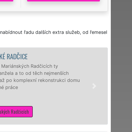
nabídnout řadu dalších extra služeb, od řemesel
Nabíz
ších
nejžá
ukci domu
manže
schop
potře
M