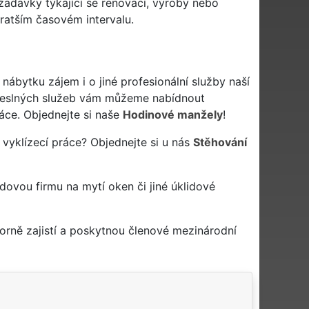
adavky týkající se renovací, výroby nebo
ratším časovém intervalu.
bytku zájem i o jiné profesionální služby naší
eslných služeb vám můžeme nabídnout
áce. Objednejte si naše
Hodinové manžely
!
vyklízecí práce? Objednejte si u nás
Stěhování
idovou firmu na mytí oken či jiné úklidové
rně zajistí a poskytnou členové mezinárodní