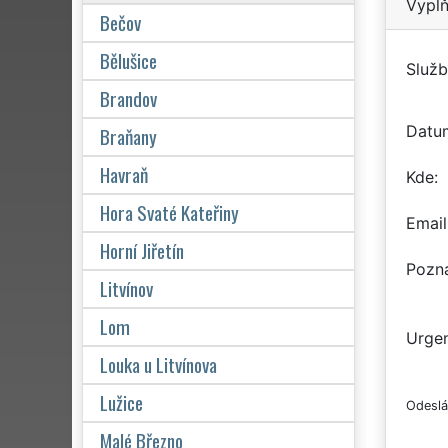
Vyplň
Bečov
Bělušice
Služb
Brandov
Datu
Braňany
Havraň
Kde
Hora Svaté Kateřiny
Email
Horní Jiřetín
Pozn
Litvínov
Lom
Urgen
Louka u Litvínova
Lužice
Odeslá
Malé Březno