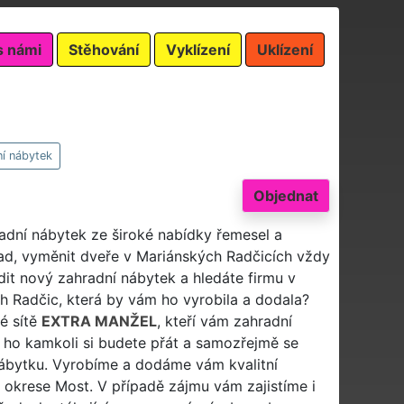
s námi
Stěhování
Vyklízení
Uklízení
í nábytek
Objednat
radní nábytek ze široké nabídky řemesel a
ad, vyměnit dveře v Mariánských Radčicích vždy
ídit nový zahradní nábytek a hledáte firmu v
h Radčic, která by vám ho vyrobila a dodala?
é sítě
EXTRA MANŽEL
, kteří vám zahradní
m ho kamkoli si budete přát a samozřejmě se
nábytku. Vyrobíme a dodáme vám kvalitní
m okrese Most. V případě zájmu vám zajistíme i