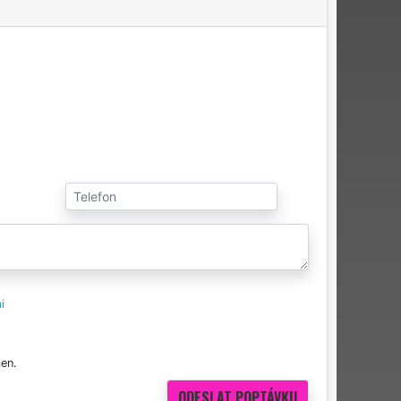
i
en.