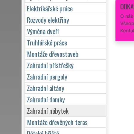
ODKA
Elektrikářské práce
O nás
Rozvody elektřiny
Všeob
Výměna dveří
Konta
Truhlářské práce
Montáže dřevostaveb
Zahradní přístřešky
Zahradní pergoly
Zahradní altány
Zahradní domky
Zahradní nábytek
Montáže dřevěných teras
Dětská hřiště