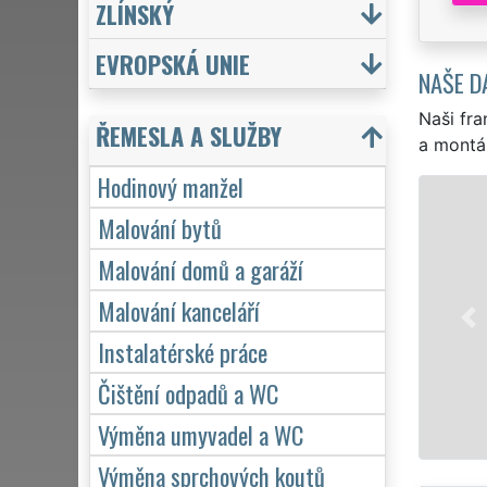
ZLÍNSKÝ
EVROPSKÁ UNIE
NAŠE D
Naši fra
ŘEMESLA A SLUŽBY
a montá
Hodinový manžel
Malování bytů
EX
Malování domů a garáží
ne
dr
Malování kanceláří
a 
Instalatérské práce
Čištění odpadů a WC
Výměna umyvadel a WC
Výměna sprchových koutů