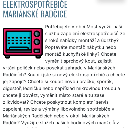
ELEKTROSPOTŘEBIČE
MARIÁNSKÉ RADČICE
Potřebujete v obci Most využít naši
službu zapojení elektrospotřebičů ze
široké nabídky montáží a údržby?
Poptáváte montáž nábytku nebo
montáž kuchyňské linky? Chcete
vyměnit sprchový kout, zajistit
vrtání poliček nebo posekat zahradu v Mariánských
Radčicích? Koupili jste si nový elektrospotřebič a chcete
jej zapojit? Chcete si koupit novou pračku, sporák,
digestoř, ledničku nebo například mikrovlnou troubu a
chcete ji dovézt, vyměnit místo staré a tu zase
zlikvidovat? Chcete poskytnout kompletní servis
zapojení, revize a výměny libovolného spotřebiče v
Mariánských Radčicích nebo v okolí Mariánských
Radčic? Využijte služeb našich hodinových manželů z