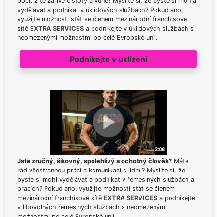
pocit z té zářivé čistoty a vůně? Myslíte si, že byste si mohla
vydělávat a podnikat v úklidových službách? Pokud ano,
využijte možnosti stát se členem mezinárodní franchisové
sítě
EXTRA SERVICES
a podnikejte v úklidových službách s
neomezenými možnostmi po celé Evropské unii.
Podnikejte v uklízení
Jste zručný, šikovný, spolehlivý a ochotný člověk?
Máte
rád všestrannou práci a komunikaci s lidmi? Myslíte si, že
byste si mohl vydělávat a podnikat v řemeslných službách a
pracích? Pokud ano, využijte možnosti stát se členem
mezinárodní franchisové sítě
EXTRA SERVICES
a podnikejte
v libovolných řemeslných službách s neomezenými
možnostmi po celé Evropské unii.