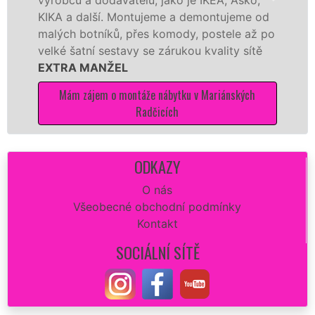
A a další. Montujeme a demontujeme od
o kuch
ých botníků, přes komody, postele až po
německ
ké šatní sestavy se zárukou kvality sítě
MANŽ
TRA MANŽEL
rychle 
Mám zájem o montáže nábytku v Mariánských
Má
Radčicích
ODKAZY
O nás
Všeobecné obchodní podmínky
Kontakt
SOCIÁLNÍ SÍTĚ