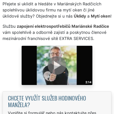
Přejete si uklidit a hledáte v Mariánských Radčicích
spolehlivou úklidovou firmu na mytí oken či jiné
úklidové služby? Objednejte si u nás
Úklidy
a
Mytí oken
!
Službu
zapojení elektrospotřebičů Mariánské Radčice
vám spolehlivě a odborně zajistí a poskytnou členové
mezinárodní franchisové sítě EXTRA SERVICES.
CHCETE VYUŽÍT SLUŽEB HODINOVÉHO
MANŽELA?
Vyplňte si formulář nebo nás kontaktujte přes