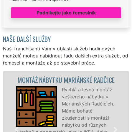
Podnikejte jako řemeslník
NAŠE DALŠÍ SLUŽBY
Naši franchisanti Vám v oblasti služeb hodinových
manželů mohou nabídnout řadu dalších extra služeb, od
řemesel a montáže až po stavební práce.
NTÁŽ NÁBYTKU MARIÁNSKÉ RADČICE
MONT
Rychlá a levná montáž
veškerého nábytku v
Mariánských Radčicích.
Máme bohaté
zkušenosti s montáží
nábytku od různých
obců a dodavatelů, jako je IKEA, Asko,
tvarů 