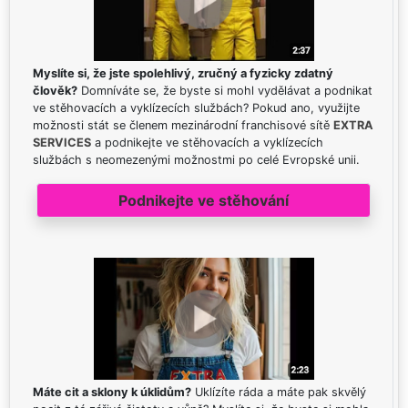
Myslíte si, že jste spolehlivý, zručný a fyzicky zdatný
člověk?
Domníváte se, že byste si mohl vydělávat a podnikat
ve stěhovacích a vyklízecích službách? Pokud ano, využijte
možnosti stát se členem mezinárodní franchisové sítě
EXTRA
SERVICES
a podnikejte ve stěhovacích a vyklízecích
službách s neomezenými možnostmi po celé Evropské unii.
Podnikejte ve stěhování
Máte cit a sklony k úklidům?
Uklízíte ráda a máte pak skvělý