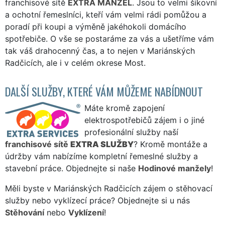
franchisové sítě
EXTRA MANŽEL
. Jsou to velmi šikovní
a ochotní řemeslníci, kteří vám velmi rádi pomůžou a
poradí při koupi a výměně jakéhokoli domácího
spotřebiče. O vše se postaráme za vás a ušetříme vám
tak váš drahocenný čas, a to nejen v Mariánských
Radčicích, ale i v celém okrese Most.
DALŠÍ SLUŽBY, KTERÉ VÁM MŮŽEME NABÍDNOUT
Máte kromě zapojení
elektrospotřebičů zájem i o jiné
profesionální služby naší
franchisové sítě
EXTRA SLUŽBY
? Kromě montáže a
údržby vám nabízíme kompletní řemeslné služby a
stavební práce. Objednejte si naše
Hodinové manžely
!
Měli byste v Mariánských Radčicích zájem o stěhovací
služby nebo vyklízecí práce? Objednejte si u nás
Stěhování
nebo
Vyklízení
!