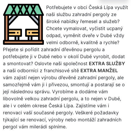
Potřebujete v obci Česká Lípa využít
naši službu zahradní pergoly ze
široké nabídky řemesel a služeb?
Chcete vymalovat, vyčistit ucpaný
odpad, vyměnit dveře v Dubé vždy
velmi odborně, kvalitně a rychle?
Přejete si pořídit zahradní dřevěnou pergolu a
potřebujete ji v Dubé nebo v okolí Dubé vyrobit, dodat
a smontovat? Oslovte naši společnost
EXTRA SLUŽBY
a naši odborníci z franchisové sítě
EXTRA MANŽEL
vám zajistí nejen výrobu dřevěné zahradní pergoly, ale
samozřejmě vám ji i přivezou, smontují a postarají se o
její následnou správu. Vyrobíme a dodáme vám
libovolně velkou zahradní pergolu, a to nejen v Dubé,
ale i v celém okrese Česká Lípa. Zajistíme vám i
renovaci vaší současné pergoly. Veškeré požadavky
týkající se renovací, výroby nebo montáží zahradních
pergol vám milerádi splníme.