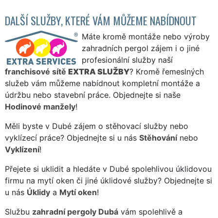
DALŠÍ SLUŽBY, KTERÉ VÁM MŮŽEME NABÍDNOUT
Máte kromě montáže nebo výroby
zahradních pergol zájem i o jiné
profesionální služby naší
franchisové sítě
EXTRA SLUŽBY
? Kromě řemeslných
služeb vám můžeme nabídnout kompletní montáže a
údržbu nebo stavební práce. Objednejte si naše
Hodinové manžely
!
Měli byste v Dubé zájem o stěhovací služby nebo
vyklízecí práce? Objednejte si u nás
Stěhování
nebo
Vyklízení
!
Přejete si uklidit a hledáte v Dubé spolehlivou úklidovou
firmu na mytí oken či jiné úklidové služby? Objednejte si
u nás
Úklidy
a
Mytí oken
!
Službu
zahradní pergoly Dubá
vám spolehlivě a