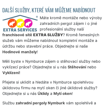
DALŠÍ SLUŽBY, KTERÉ VÁM MŮŽEME NABÍDNOUT
Máte kromě montáže nebo výroby
zahradních pergol zájem i o jiné
profesionální služby naší
franchisové sítě
EXTRA SLUŽBY
? Kromě řemeslných
služeb vám můžeme nabídnout kompletní montáže a
údržbu nebo stavební práce. Objednejte si naše
Hodinové manžely
!
Měli byste v Nymburce zájem o stěhovací služby nebo
vyklízecí práce? Objednejte si u nás
Stěhování
nebo
Vyklízení
!
Přejete si uklidit a hledáte v Nymburce spolehlivou
úklidovou firmu na mytí oken či jiné úklidové služby?
Objednejte si u nás
Úklidy
a
Mytí oken
!
Službu
zahradní pergoly Nymburk
vám spolehlivě a