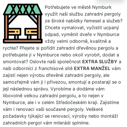
Potřebujete ve městě Nymburk
využít naši službu zahradní pergoly
ze široké nabídky řemesel a služeb?
Chcete vymalovat, vyčistit ucpaný
odpad, vyměnit dveře v Nymburce
vždy velmi odborně, kvalitně a
rychle? Přejete si pořídit zahradní dřevěnou pergolu a
potřebujete ji v Nymburce nebo okolí vyrobit, dodat a
smontovat? Oslovte naši společnost
EXTRA SLUŽBY
a
naši odborníci z franchisové sítě
EXTRA MANŽEL
vám
zajistí nejen výrobu dřevěné zahradní pergoly, ale
samozřejmě vám ji i přivezou, smontují a postarají se o
její následnou správu. Vyrobíme a dodáme vám
libovolně velkou zahradní pergolu, a to nejen v
Nymburce, ale i v celém Středočeském kraji. Zajistíme
vám i renovaci vaší současné pergoly. Veškeré
požadavky týkající se renovací, výroby nebo montáží
zahradních pergol vám milerádi splníme.