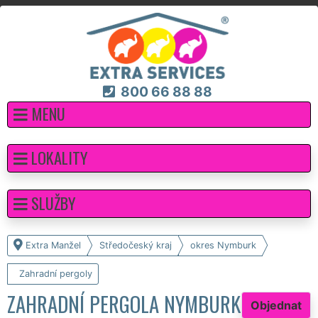
800 66 88 88
MENU
LOKALITY
SLUŽBY
Extra Manžel
Středočeský kraj
okres Nymburk
Zahradní pergoly
ZAHRADNÍ PERGOLA NYMBURK
Objednat