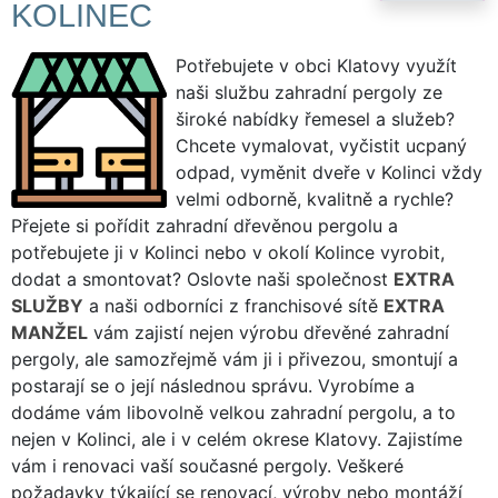
KOLINEC
Potřebujete v obci Klatovy využít
naši službu zahradní pergoly ze
široké nabídky řemesel a služeb?
Chcete vymalovat, vyčistit ucpaný
odpad, vyměnit dveře v Kolinci vždy
velmi odborně, kvalitně a rychle?
Přejete si pořídit zahradní dřevěnou pergolu a
potřebujete ji v Kolinci nebo v okolí Kolince vyrobit,
dodat a smontovat? Oslovte naši společnost
EXTRA
SLUŽBY
a naši odborníci z franchisové sítě
EXTRA
MANŽEL
vám zajistí nejen výrobu dřevěné zahradní
pergoly, ale samozřejmě vám ji i přivezou, smontují a
postarají se o její následnou správu. Vyrobíme a
dodáme vám libovolně velkou zahradní pergolu, a to
nejen v Kolinci, ale i v celém okrese Klatovy. Zajistíme
vám i renovaci vaší současné pergoly. Veškeré
požadavky týkající se renovací, výroby nebo montáží