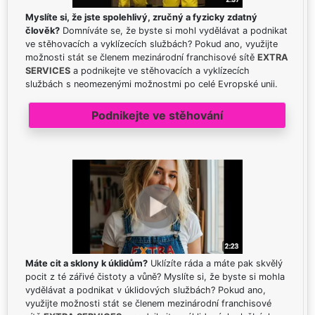
Myslíte si, že jste spolehlivý, zručný a fyzicky zdatný
člověk?
Domníváte se, že byste si mohl vydělávat a podnikat
ve stěhovacích a vyklízecích službách? Pokud ano, využijte
možnosti stát se členem mezinárodní franchisové sítě
EXTRA
SERVICES
a podnikejte ve stěhovacích a vyklízecích
službách s neomezenými možnostmi po celé Evropské unii.
Podnikejte ve stěhování
Máte cit a sklony k úklidům?
Uklízíte ráda a máte pak skvělý
pocit z té zářivé čistoty a vůně? Myslíte si, že byste si mohla
vydělávat a podnikat v úklidových službách? Pokud ano,
využijte možnosti stát se členem mezinárodní franchisové