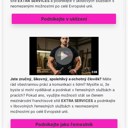
sítě
EXTRA SERVICES
a podnikejte v úklidových službách s
neomezenými možnostmi po celé Evropské unii.
Podnikejte v uklízení
Jste zručný, šikovný, spolehlivý a ochotný člověk?
Máte
rád všestrannou práci a komunikaci s lidmi? Myslíte si, že
byste si mohl vydělávat a podnikat v řemeslných službách a
pracích? Pokud ano, využijte možnosti stát se členem
mezinárodní franchisové sítě
EXTRA SERVICES
a podnikejte
v libovolných řemeslných službách s neomezenými
možnostmi po celé Evropské unii.
Podnikejte jako řemeslník