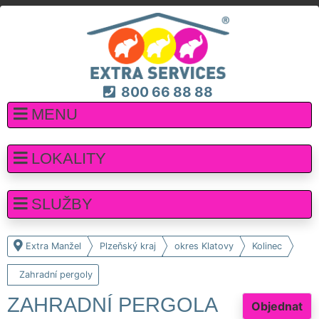
800 66 88 88
MENU
LOKALITY
SLUŽBY
Extra Manžel
Plzeňský kraj
okres Klatovy
Kolinec
Zahradní pergoly
ZAHRADNÍ PERGOLA
Objednat