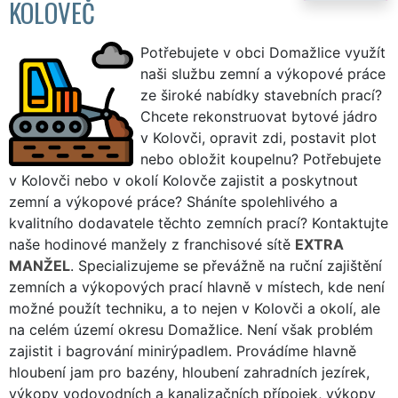
KOLOVEČ
Potřebujete v obci Domažlice využít
naši službu zemní a výkopové práce
ze široké nabídky stavebních prací?
Chcete rekonstruovat bytové jádro
v Kolovči, opravit zdi, postavit plot
nebo obložit koupelnu? Potřebujete
v Kolovči nebo v okolí Kolovče zajistit a poskytnout
zemní a výkopové práce? Sháníte spolehlivého a
kvalitního dodavatele těchto zemních prací? Kontaktujte
naše hodinové manžely z franchisové sítě
EXTRA
MANŽEL
. Specializujeme se převážně na ruční zajištění
zemních a výkopových prací hlavně v místech, kde není
možné použít techniku, a to nejen v Kolovči a okolí, ale
na celém území okresu Domažlice. Není však problém
zajistit i bagrování minirýpadlem. Provádíme hlavně
hloubení jam pro bazény, hloubení zahradních jezírek,
výkopy vodovodních a kanalizačních přípojek, výkopy