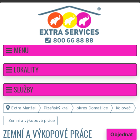
800 66 88 88
MENU
LOKALITY
SLUŽBY
Extra Manžel
Plzeňský kraj
okres Domažlice
Koloveč
Zemní a výkopové práce
ZEMNÍ A VÝKOPOVÉ PRÁCE
Objednat