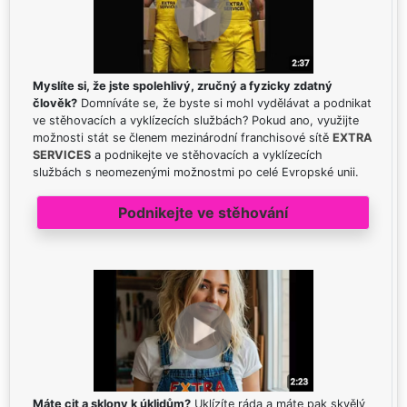
Myslíte si, že jste spolehlivý, zručný a fyzicky zdatný
člověk?
Domníváte se, že byste si mohl vydělávat a podnikat
ve stěhovacích a vyklízecích službách? Pokud ano, využijte
možnosti stát se členem mezinárodní franchisové sítě
EXTRA
SERVICES
a podnikejte ve stěhovacích a vyklízecích
službách s neomezenými možnostmi po celé Evropské unii.
Podnikejte ve stěhování
Máte cit a sklony k úklidům?
Uklízíte ráda a máte pak skvělý