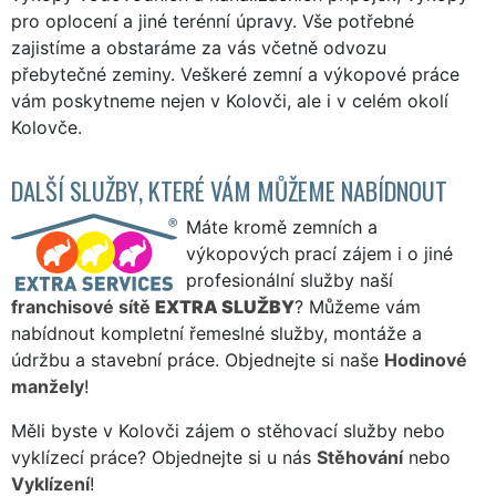
pro oplocení a jiné terénní úpravy. Vše potřebné
zajistíme a obstaráme za vás včetně odvozu
přebytečné zeminy. Veškeré zemní a výkopové práce
vám poskytneme nejen v Kolovči, ale i v celém okolí
Kolovče.
DALŠÍ SLUŽBY, KTERÉ VÁM MŮŽEME NABÍDNOUT
Máte kromě zemních a
výkopových prací zájem i o jiné
profesionální služby naší
franchisové sítě
EXTRA SLUŽBY
? Můžeme vám
nabídnout kompletní řemeslné služby, montáže a
údržbu a stavební práce. Objednejte si naše
Hodinové
manžely
!
Měli byste v Kolovči zájem o stěhovací služby nebo
vyklízecí práce? Objednejte si u nás
Stěhování
nebo
Vyklízení
!