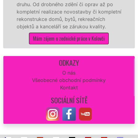
. Od drobného zdění či oprav až po
novostav
etní realizace novostavby či kompletní
příčky z
strukce domů, bytů, rekreačních
dalších 
ů a kanceláří se zárukou kvality.
na stavb
Mám zájem o zednické práce v Kolovči
ODKAZY
O nás
Všeobecné obchodní podmínky
Kontakt
SOCIÁLNÍ SÍTĚ