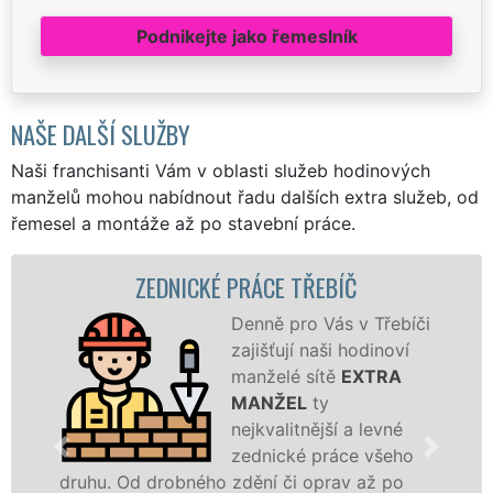
Podnikejte jako řemeslník
NAŠE DALŠÍ SLUŽBY
Naši franchisanti Vám v oblasti služeb hodinových
manželů mohou nabídnout řadu dalších extra služeb, od
řemesel a montáže až po stavební práce.
CKÉ PRÁCE TŘEBÍČ
ZDĚNÍ 
Denně pro Vás v Třebíči
zajišťují naši hodinoví
manželé sítě
EXTRA
MANŽEL
ty
nejkvalitnější a levné
zednické práce všeho
ného zdění či oprav až po
novostavbu, zajis