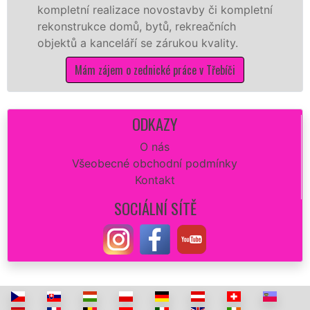
zace novostavby či kompletní
příčky z ytongu, c
omů, bytů, rekreačních
dalších materiálů
láří se zárukou kvality.
na stavbu.
o zednické práce v Třebíči
Mám zájem o 
ODKAZY
O nás
Všeobecné obchodní podmínky
Kontakt
SOCIÁLNÍ SÍTĚ