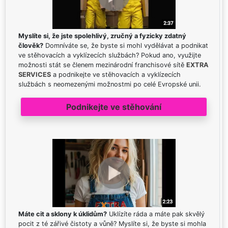
Myslíte si, že jste spolehlivý, zručný a fyzicky zdatný
člověk?
Domníváte se, že byste si mohl vydělávat a podnikat
ve stěhovacích a vyklízecích službách? Pokud ano, využijte
možnosti stát se členem mezinárodní franchisové sítě
EXTRA
SERVICES
a podnikejte ve stěhovacích a vyklízecích
službách s neomezenými možnostmi po celé Evropské unii.
Podnikejte ve stěhování
Máte cit a sklony k úklidům?
Uklízíte ráda a máte pak skvělý
pocit z té zářivé čistoty a vůně? Myslíte si, že byste si mohla