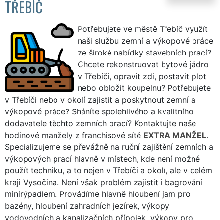
TŘEBÍČ
Potřebujete ve městě Třebíč využít
naši službu zemní a výkopové práce
ze široké nabídky stavebních prací?
Chcete rekonstruovat bytové jádro
v Třebíči, opravit zdi, postavit plot
nebo obložit koupelnu? Potřebujete
v Třebíči nebo v okolí zajistit a poskytnout zemní a
výkopové práce? Sháníte spolehlivého a kvalitního
dodavatele těchto zemních prací? Kontaktujte naše
hodinové manžely z franchisové sítě
EXTRA MANŽEL
.
Specializujeme se převážně na ruční zajištění zemních a
výkopových prací hlavně v místech, kde není možné
použít techniku, a to nejen v Třebíči a okolí, ale v celém
kraji Vysočina. Není však problém zajistit i bagrování
minirýpadlem. Provádíme hlavně hloubení jam pro
bazény, hloubení zahradních jezírek, výkopy
vodovodních a kanalizačních přípojek, výkopy pro