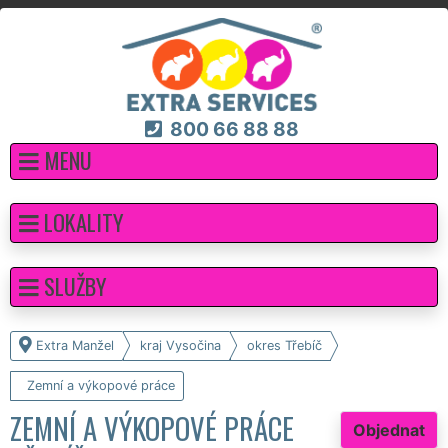
800 66 88 88
MENU
LOKALITY
SLUŽBY
Extra Manžel
kraj Vysočina
okres Třebíč
Zemní a výkopové práce
ZEMNÍ A VÝKOPOVÉ PRÁCE
Objednat