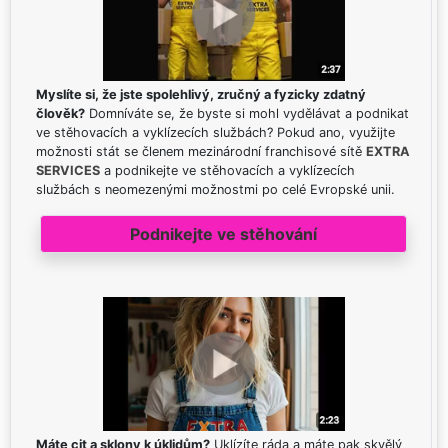
Myslíte si, že jste spolehlivý, zručný a fyzicky zdatný
člověk?
Domníváte se, že byste si mohl vydělávat a podnikat
ve stěhovacích a vyklízecích službách? Pokud ano, využijte
možnosti stát se členem mezinárodní franchisové sítě
EXTRA
SERVICES
a podnikejte ve stěhovacích a vyklízecích
službách s neomezenými možnostmi po celé Evropské unii.
Podnikejte ve stěhování
Máte cit a sklony k úklidům?
Uklízíte ráda a máte pak skvělý