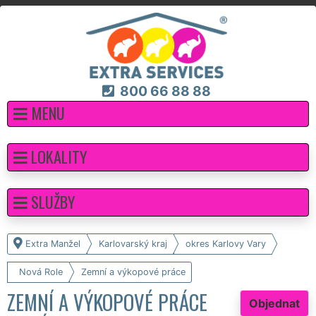
800 66 88 88
MENU
LOKALITY
SLUŽBY
Extra Manžel
Karlovarský kraj
okres Karlovy Vary
Nová Role
Zemní a výkopové práce
ZEMNÍ A VÝKOPOVÉ PRÁCE
Objednat