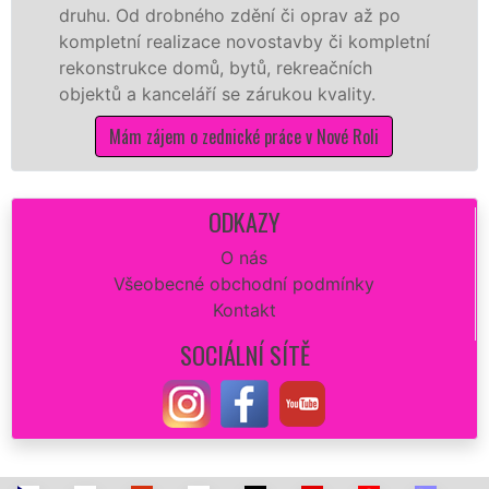
. Od drobného zdění či oprav až po
rekonstr
etní realizace novostavby či kompletní
dokonale
strukce domů, bytů, rekreačních
sádrokar
ů a kanceláří se zárukou kvality.
dovozu m
Mám zájem o zednické práce v Nové Roli
M
ODKAZY
O nás
Všeobecné obchodní podmínky
Kontakt
SOCIÁLNÍ SÍTĚ