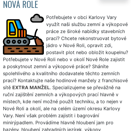
NOVÁ ROLE
Potřebujete v obci Karlovy Vary
využít naši službu zemní a výkopové
práce ze široké nabídky stavebních
prací? Chcete rekonstruovat bytové
jádro v Nové Roli, opravit zdi,
postavit plot nebo obložit koupelnu?
Potřebujete v Nové Roli nebo v okolí Nové Role zajistit
a poskytnout zemní a výkopové práce? Sháníte
spolehlivého a kvalitního dodavatele těchto zemních
prací? Kontaktujte naše hodinové manžely z franchisové
sítě
EXTRA MANŽEL
. Specializujeme se převážně na
ruční zajištění zemních a výkopových prací hlavně v
místech, kde není možné použít techniku, a to nejen v
Nové Roli a okolí, ale na celém území okresu Karlovy
Vary. Není však problém zajistit i bagrování
minirýpadlem. Provádíme hlavně hloubení jam pro
bazény, hloubení zahradních jezírek, výkopy