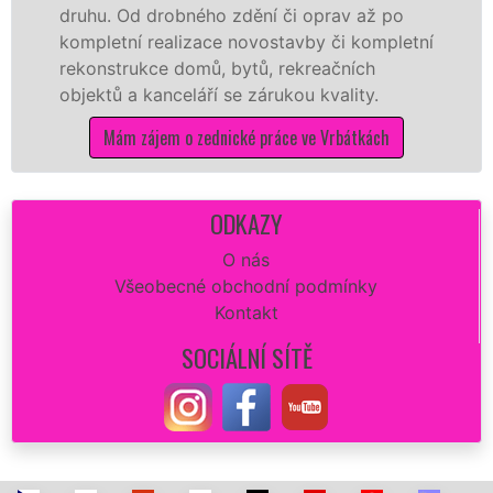
hu. Od drobného zdění či oprav až po
rekons
pletní realizace novostavby či kompletní
dokona
onstrukce domů, bytů, rekreačních
sádrok
ektů a kanceláří se zárukou kvality.
dovozu
Mám zájem o zednické práce ve Vrbátkách
ODKAZY
O nás
Všeobecné obchodní podmínky
Kontakt
SOCIÁLNÍ SÍTĚ