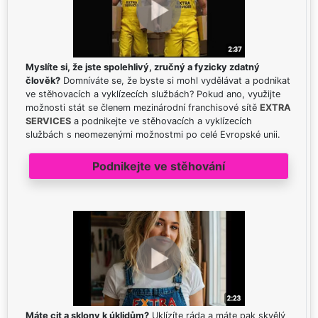
Myslíte si, že jste spolehlivý, zručný a fyzicky zdatný
člověk?
Domníváte se, že byste si mohl vydělávat a podnikat
ve stěhovacích a vyklízecích službách? Pokud ano, využijte
možnosti stát se členem mezinárodní franchisové sítě
EXTRA
SERVICES
a podnikejte ve stěhovacích a vyklízecích
službách s neomezenými možnostmi po celé Evropské unii.
Podnikejte ve stěhování
Máte cit a sklony k úklidům?
Uklízíte ráda a máte pak skvělý