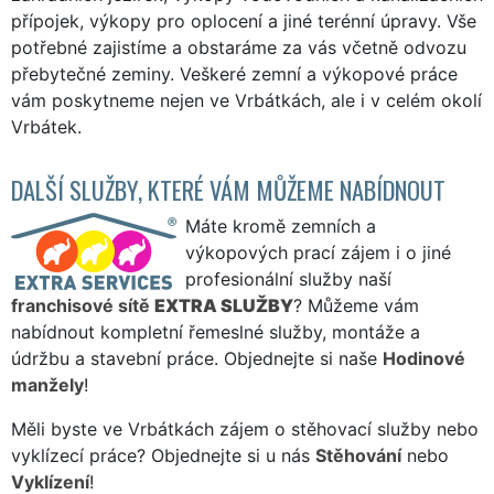
přípojek, výkopy pro oplocení a jiné terénní úpravy. Vše
potřebné zajistíme a obstaráme za vás včetně odvozu
přebytečné zeminy. Veškeré zemní a výkopové práce
vám poskytneme nejen ve Vrbátkách, ale i v celém okolí
Vrbátek.
DALŠÍ SLUŽBY, KTERÉ VÁM MŮŽEME NABÍDNOUT
Máte kromě zemních a
výkopových prací zájem i o jiné
profesionální služby naší
franchisové sítě
EXTRA SLUŽBY
? Můžeme vám
nabídnout kompletní řemeslné služby, montáže a
údržbu a stavební práce. Objednejte si naše
Hodinové
manžely
!
Měli byste ve Vrbátkách zájem o stěhovací služby nebo
vyklízecí práce? Objednejte si u nás
Stěhování
nebo
Vyklízení
!