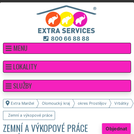
800 66 88 88
MENU
LOKALITY
SLUŽBY
Extra Manžel
Olomoucký kraj
okres Prostějov
Vrbátky
Zemní a výkopové práce
ZEMNÍ A VÝKOPOVÉ PRÁCE
Objednat