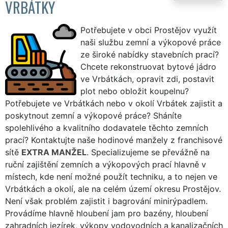
VRBÁTKY
Potřebujete v obci Prostějov využít
naši službu zemní a výkopové práce
ze široké nabídky stavebních prací?
Chcete rekonstruovat bytové jádro
ve Vrbátkách, opravit zdi, postavit
plot nebo obložit koupelnu?
Potřebujete ve Vrbátkách nebo v okolí Vrbátek zajistit a
poskytnout zemní a výkopové práce? Sháníte
spolehlivého a kvalitního dodavatele těchto zemních
prací? Kontaktujte naše hodinové manžely z franchisové
sítě
EXTRA MANŽEL
. Specializujeme se převážně na
ruční zajištění zemních a výkopových prací hlavně v
místech, kde není možné použít techniku, a to nejen ve
Vrbátkách a okolí, ale na celém území okresu Prostějov.
Není však problém zajistit i bagrování minirýpadlem.
Provádíme hlavně hloubení jam pro bazény, hloubení
zahradních jezírek, výkopy vodovodních a kanalizačních