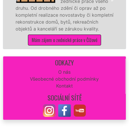
zednické práce všeho
drobného zdění či oprav až po
novostavbu, 
realizace novostavby či kompletní
příčky z yton
ce domů, bytů, rekreačních
dalších mater
kanceláří se zárukou kvality.
na stavbu.
 zájem o zednické práce v Čížové
Mám z
ODKAZY
O nás
Všeobecné obchodní podmínky
Kontakt
SOCIÁLNÍ SÍTĚ