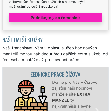
v libovolných řemeslných službách s neomezenými
možnostmi po celé Evropské unii.
Podnikejte jako řemeslník
NAŠE DALŠÍ SLUŽBY
Naši franchisanti Vám v oblasti služeb hodinových
manželů mohou nabídnout řadu dalších extra služeb, od
řemesel a montáže až po stavební práce.
EDNICKÉ PRÁCE ČÍŽOVÁ
ZD
Denně pro Vás v Čížové
zajišťují naši hodinoví
manželé sítě
EXTRA
MANŽEL
ty
nejkvalitnější a levné