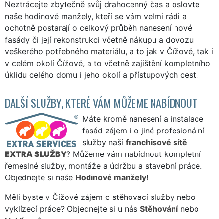
Neztrácejte zbytečně svůj drahocenný čas a oslovte
naše hodinové manžely, kteří se vám velmi rádi a
ochotně postarají o celkový průběh nanesení nové
fasády či její rekonstrukci včetně nákupu a dovozu
veškerého potřebného materiálu, a to jak v Čížové, tak i
v celém okolí Čížové, a to včetně zajištění kompletního
úklidu celého domu i jeho okolí a přístupových cest.
DALŠÍ SLUŽBY, KTERÉ VÁM MŮŽEME NABÍDNOUT
Máte kromě nanesení a instalace
fasád zájem i o jiné profesionální
služby naší
franchisové sítě
EXTRA SLUŽBY
? Můžeme vám nabídnout kompletní
řemeslné služby, montáže a údržbu a stavební práce.
Objednejte si naše
Hodinové manžely
!
Měli byste v Čížové zájem o stěhovací služby nebo
vyklízecí práce? Objednejte si u nás
Stěhování
nebo