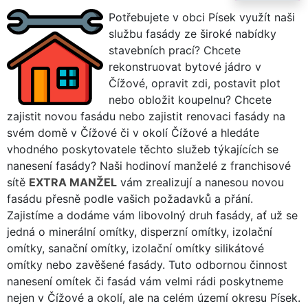
Potřebujete v obci Písek využít naši
službu fasády ze široké nabídky
stavebních prací? Chcete
rekonstruovat bytové jádro v
Čížové, opravit zdi, postavit plot
nebo obložit koupelnu? Chcete
zajistit novou fasádu nebo zajistit renovaci fasády na
svém domě v Čížové či v okolí Čížové a hledáte
vhodného poskytovatele těchto služeb týkajících se
nanesení fasády? Naši hodinoví manželé z franchisové
sítě
EXTRA MANŽEL
vám zrealizují a nanesou novou
fasádu přesně podle vašich požadavků a přání.
Zajistíme a dodáme vám libovolný druh fasády, ať už se
jedná o minerální omítky, disperzní omítky, izolační
omítky, sanační omítky, izolační omítky silikátové
omítky nebo zavěšené fasády. Tuto odbornou činnost
nanesení omítek či fasád vám velmi rádi poskytneme
nejen v Čížové a okolí, ale na celém území okresu Písek.