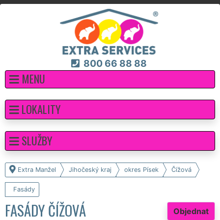
800 66 88 88
MENU
LOKALITY
SLUŽBY
Extra Manžel
Jihočeský kraj
okres Písek
Čížová
Fasády
FASÁDY ČÍŽOVÁ
Objednat