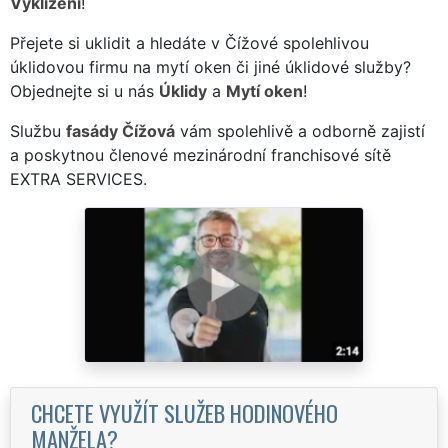
Vyklízení
!
Přejete si uklidit a hledáte v Čížové spolehlivou
úklidovou firmu na mytí oken či jiné úklidové služby?
Objednejte si u nás
Úklidy
a
Mytí oken
!
Službu
fasády Čížová
vám spolehlivě a odborně zajistí
a poskytnou členové mezinárodní franchisové sítě
EXTRA SERVICES.
CHCETE VYUŽÍT SLUŽEB HODINOVÉHO
MANŽELA?