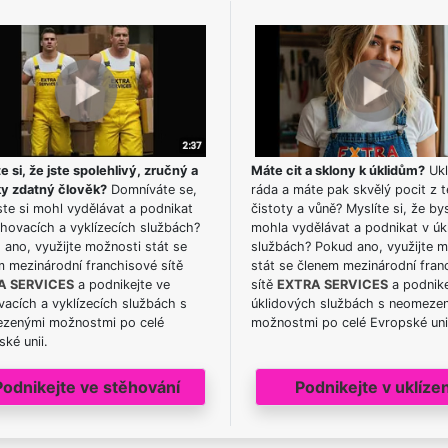
e si, že jste spolehlivý, zručný a
Máte cit a sklony k úklidům?
Ukl
ky zdatný člověk?
Domníváte se,
ráda a máte pak skvělý pocit z t
te si mohl vydělávat a podnikat
čistoty a vůně? Myslíte si, že by
hovacích a vyklízecích službách?
mohla vydělávat a podnikat v úk
ano, využijte možnosti stát se
službách? Pokud ano, využijte 
m mezinárodní franchisové sítě
stát se členem mezinárodní fran
A SERVICES
a podnikejte ve
sítě
EXTRA SERVICES
a podnike
acích a vyklízecích službách s
úklidových službách s neomeze
zenými možnostmi po celé
možnostmi po celé Evropské uni
ké unii.
Podnikejte ve stěhování
Podnikejte v uklízen