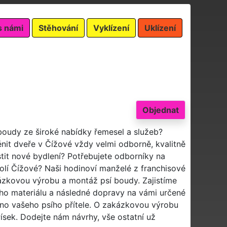
s námi
Stěhování
Vyklízení
Uklízení
Objednat
 boudy ze široké nabídky řemesel a služeb?
nit dveře v Čížové vždy velmi odborně, kvalitně
stit nové bydlení? Potřebujete odborníky na
lí Čížové? Naši hodinoví manželé z franchisové
kázkovou výrobu a montáž psí boudy. Zajistíme
ho materiálu a následné dopravy na vámi určené
no vašeho psího přítele. O zakázkovou výrobu
ísek. Dodejte nám návrhy, vše ostatní už