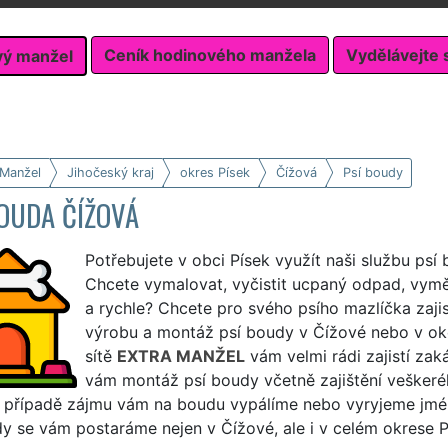
Ceník hodinového manžela
Vydělávejte 
vý manžel
 Manžel
Jihočeský kraj
okres Písek
Čížová
Psí boudy
OUDA ČÍŽOVÁ
Potřebujete v obci Písek využít naši službu psí
Chcete vymalovat, vyčistit ucpaný odpad, vymě
a rychle? Chcete pro svého psího mazlíčka zaji
výrobu a montáž psí boudy v Čížové nebo v oko
sítě
EXTRA MANŽEL
vám velmi rádi zajistí za
vám montáž psí boudy včetně zajištění veškeré
V případě zájmu vám na boudu vypálíme nebo vyryjeme jmé
y se vám postaráme nejen v Čížové, ale i v celém okrese P