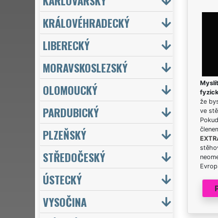
KARLOVARSKÝ
KRÁLOVÉHRADECKÝ
LIBERECKÝ
MORAVSKOSLEZSKÝ
Myslít
OLOMOUCKÝ
fyzic
že bys
PARDUBICKÝ
ve stě
Pokud 
člene
PLZEŇSKÝ
EXTR
stěhov
STŘEDOČESKÝ
neome
Evrops
ÚSTECKÝ
VYSOČINA