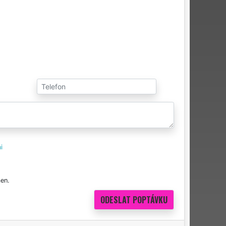
i
en.