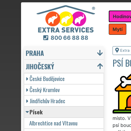
Hodino
Mytí
800 66 88 88
PRAHA
Extra
PSÍ B
JIHOČESKÝ
České Budějovice
Český Krumlov
Jindřichův Hradec
Písek
místo. 
Albrechtice nad Vltavou
psí boud