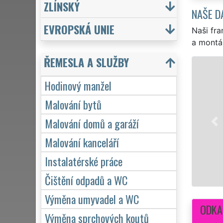
ZLÍNSKÝ
NAŠE D
EVROPSKÁ UNIE
Naši fra
a montá
ŘEMESLA A SLUŽBY
Hodinový manžel
EXTRA M
hodinov
Malování bytů
přivrtá
Malování domů a garáží
záruko
Malování kanceláří
Instalatérské práce
Čištění odpadů a WC
Výměna umyvadel a WC
ODKA
Výměna sprchových koutů