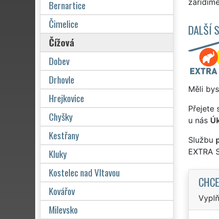
zařídím
Bernartice
Čimelice
DALŠÍ 
Čížová
Dobev
Drhovle
Měli bys
Hrejkovice
Přejete 
Chyšky
u nás
Úk
Kestřany
Službu
Kluky
EXTRA 
Kostelec nad Vltavou
CHCE
Kovářov
Vyplň
Milevsko