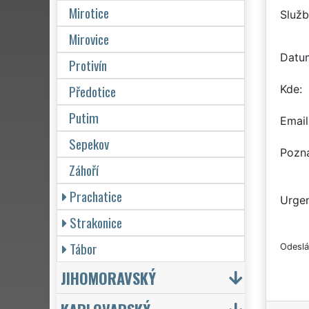
Mirotice
Služb
Mirovice
Datu
Protivín
Předotice
Kde
Putim
Email
Sepekov
Pozn
Záhoří
Prachatice
Urgen
Strakonice
Tábor
Odeslá
JIHOMORAVSKÝ