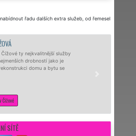
nabídnout řadu dalších extra služeb, od řemesel
Nabízíme 
nejčastějš
záštitou f
zajistit n
pro dokon
NÍ SÍTĚ