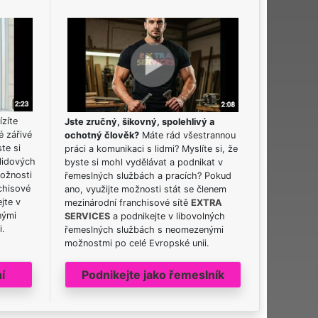
ízíte
Jste zručný, šikovný, spolehlivý a
é zářivé
ochotný člověk?
Máte rád všestrannou
ste si
práci a komunikaci s lidmi? Myslíte si, že
lidových
byste si mohl vydělávat a podnikat v
možnosti
řemeslných službách a pracích? Pokud
chisové
ano, využijte možnosti stát se členem
jte v
mezinárodní franchisové sítě
EXTRA
nými
SERVICES
a podnikejte v libovolných
i.
řemeslných službách s neomezenými
možnostmi po celé Evropské unii.
í
Podnikejte jako řemeslník