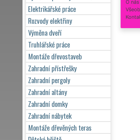
O nás
Elektrikářské práce
Všeob
Konta
Rozvody elektřiny
Výměna dveří
Truhlářské práce
Montáže dřevostaveb
Zahradní přístřešky
Zahradní pergoly
Zahradní altány
Zahradní domky
Zahradní nábytek
Montáže dřevěných teras
Dětská hřiště