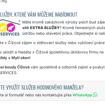
e my.
SLUŽBY, KTERÉ VÁM MŮŽEME NABÍDNOUT
Máte kromě zakázkové výroby psích bud zájem 
sítě
EXTRA SLUŽBY
? Kromě řemeslných slu
údržbu nebo stavební práce. Objednejte si na
te v Čížové zájem o stěhovací služby nebo vyklízecí práce
si uklidit a hledáte v Čížové spolehlivou úklidovou firmu na
lidy
a
Mytí oken
!
psí boudy Čížová
vám spolehlivě a odborně zajistí a poskyt
SERVICES.
TE VYUŽÍT SLUŽEB HODINOVÉHO MANŽELA?
te si formulář nebo nás kontaktujte přes
WhatsApp