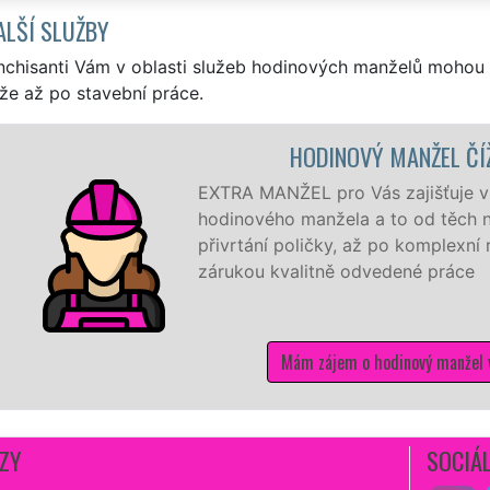
ALŠÍ SLUŽBY
nchisanti Vám v oblasti služeb hodinových manželů mohou 
že až po stavební práce.
HODINOVÝ MANŽEL ČÍŽOVÁ
ANŽEL pro Vás zajišťuje v Čížové ty nejkvalitnější služby
ého manžela a to od těch nejmenších drobností jako je
ní poličky, až po komplexní rekonstrukci domu a bytu se
u kvalitně odvedené práce
Mám zájem o hodinový manžel v Čížové
ZY
SOCIÁL