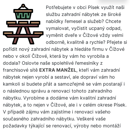
Potřebujete v obci Písek využít naši
službu zahradní nábytek ze široké
nabídky řemesel a služeb? Chcete
vymalovat, vyčistit ucpaný odpad,
vyměnit dveře v Čížové vždy velmi
odborně, kvalitně a rychle? Přejete si
pořídit nový zahradní nábytek a hledáte firmu v Čížové
nebo v okolí Čížové, která by vám ho vyrobila a
dodala? Oslovte naše spolehlivé řemeslníky z
franchisové sítě
EXTRA MANŽEL
, kteří vám zahradní
nábytek nejen vyrobí a sestaví, ale dopraví vám ho
kamkoli si budete přát a samozřejmě se vám postarají i
o následnou správu a renovaci tohoto zahradního
nábytku. Vyrobíme a dodáme vám kvalitní zahradní
nábytek, a to nejen v Čížové, ale i v celém okrese Písek.
V případě zájmu vám zajistíme i renovaci vašeho
současného zahradního nábytku. Veškeré vaše
požadavky týkající se renovací, výroby nebo montáží