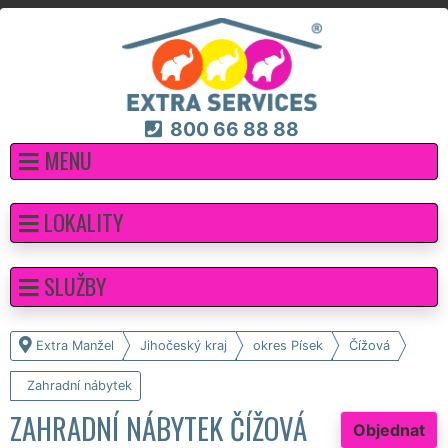
800 66 88 88
MENU
LOKALITY
SLUŽBY
Extra Manžel
Jihočeský kraj
okres Písek
Čížová
Zahradní nábytek
ZAHRADNÍ NÁBYTEK ČÍŽOVÁ
Objednat