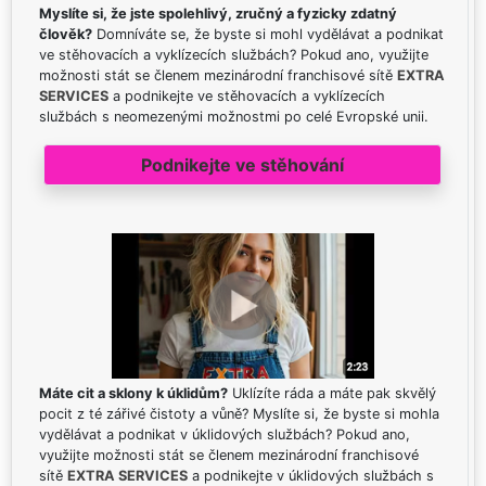
Myslíte si, že jste spolehlivý, zručný a fyzicky zdatný
člověk?
Domníváte se, že byste si mohl vydělávat a podnikat
ve stěhovacích a vyklízecích službách? Pokud ano, využijte
možnosti stát se členem mezinárodní franchisové sítě
EXTRA
SERVICES
a podnikejte ve stěhovacích a vyklízecích
službách s neomezenými možnostmi po celé Evropské unii.
Podnikejte ve stěhování
Máte cit a sklony k úklidům?
Uklízíte ráda a máte pak skvělý
pocit z té zářivé čistoty a vůně? Myslíte si, že byste si mohla
vydělávat a podnikat v úklidových službách? Pokud ano,
využijte možnosti stát se členem mezinárodní franchisové
sítě
EXTRA SERVICES
a podnikejte v úklidových službách s