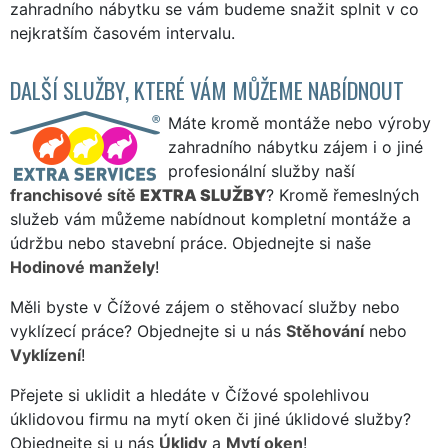
zahradního nábytku se vám budeme snažit splnit v co
nejkratším časovém intervalu.
DALŠÍ SLUŽBY, KTERÉ VÁM MŮŽEME NABÍDNOUT
Máte kromě montáže nebo výroby
zahradního nábytku zájem i o jiné
profesionální služby naší
franchisové sítě
EXTRA SLUŽBY
? Kromě řemeslných
služeb vám můžeme nabídnout kompletní montáže a
údržbu nebo stavební práce. Objednejte si naše
Hodinové manžely
!
Měli byste v Čížové zájem o stěhovací služby nebo
vyklízecí práce? Objednejte si u nás
Stěhování
nebo
Vyklízení
!
Přejete si uklidit a hledáte v Čížové spolehlivou
úklidovou firmu na mytí oken či jiné úklidové služby?
Objednejte si u nás
Úklidy
a
Mytí oken
!