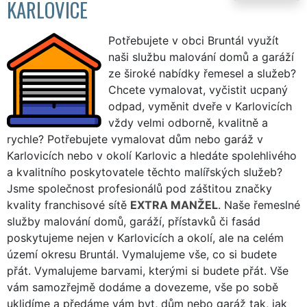
KARLOVICE
Potřebujete v obci Bruntál využít
naši službu malování domů a garáží
ze široké nabídky řemesel a služeb?
Chcete vymalovat, vyčistit ucpaný
odpad, vyměnit dveře v Karlovicích
vždy velmi odborně, kvalitně a
rychle? Potřebujete vymalovat dům nebo garáž v
Karlovicích nebo v okolí Karlovic a hledáte spolehlivého
a kvalitního poskytovatele těchto malířských služeb?
Jsme společnost profesionálů pod záštitou značky
kvality franchisové sítě
EXTRA MANŽEL
. Naše řemeslné
služby malování domů, garáží, přístavků či fasád
poskytujeme nejen v Karlovicích a okolí, ale na celém
území okresu Bruntál. Vymalujeme vše, co si budete
přát. Vymalujeme barvami, kterými si budete přát. Vše
vám samozřejmě dodáme a dovezeme, vše po sobě
uklidíme a předáme vám byt, dům nebo garáž tak, jak