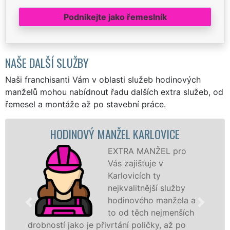
Podnikejte jako řemeslník
NAŠE DALŠÍ SLUŽBY
Naši franchisanti Vám v oblasti služeb hodinových
manželů mohou nabídnout řadu dalších extra služeb, od
řemesel a montáže až po stavební práce.
HODINOVÝ MANŽEL KARLOVICE
M
EXTRA MANŽEL pro
Vás zajišťuje v
Karlovicích ty
nejkvalitnější služby
hodinového manžela a
to od těch nejmenších
stí jako je přivrtání poličky, až po
hodinoví