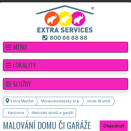
800 66 88 88
MENU
LOKALITY
SLUŽBY
Extra Manžel
Moravskoslezský kraj
okres Bruntál
Karlovice
Malování domů a garáží
MALOVÁNÍ DOMU ČI GARÁŽE
Objednat