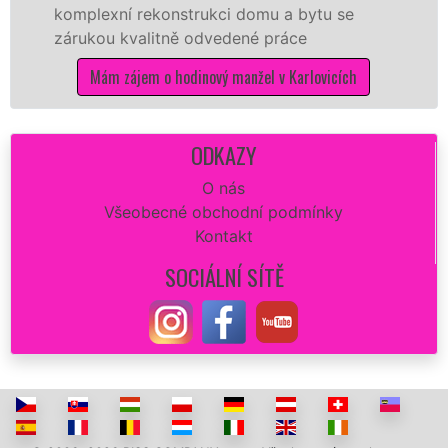
exní rekonstrukci domu a bytu se
sítě
EXT
ou kvalitně odvedené práce
Vám zajis
opravu z
ám zájem o hodinový manžel v Karlovicích
dokonalý
Mám
ODKAZY
O nás
Všeobecné obchodní podmínky
Kontakt
SOCIÁLNÍ SÍTĚ