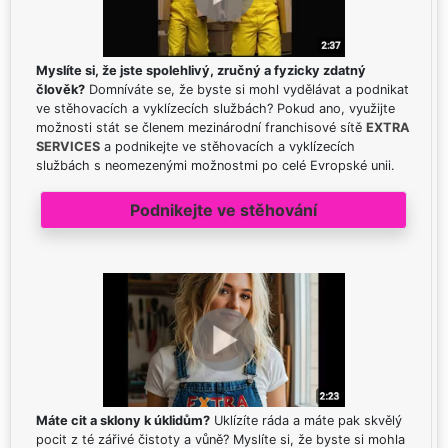
Myslíte si, že jste spolehlivý, zručný a fyzicky zdatný
člověk?
Domníváte se, že byste si mohl vydělávat a podnikat
ve stěhovacích a vyklízecích službách? Pokud ano, využijte
možnosti stát se členem mezinárodní franchisové sítě
EXTRA
SERVICES
a podnikejte ve stěhovacích a vyklízecích
službách s neomezenými možnostmi po celé Evropské unii.
Podnikejte ve stěhování
Máte cit a sklony k úklidům?
Uklízíte ráda a máte pak skvělý
pocit z té zářivé čistoty a vůně? Myslíte si, že byste si mohla