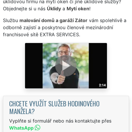
úklidovou firmu na mytí oken či jiné úklidové služby?
Objednejte si u nás
Úklidy
a
Mytí oken
!
Službu
malování domů a garáží Zátor
vám spolehlivě a
odborně zajistí a poskytnou členové mezinárodní
franchisové sítě EXTRA SERVICES.
CHCETE VYUŽÍT SLUŽEB HODINOVÉHO
MANŽELA?
Vyplňte si formulář nebo nás kontaktujte přes
WhatsApp