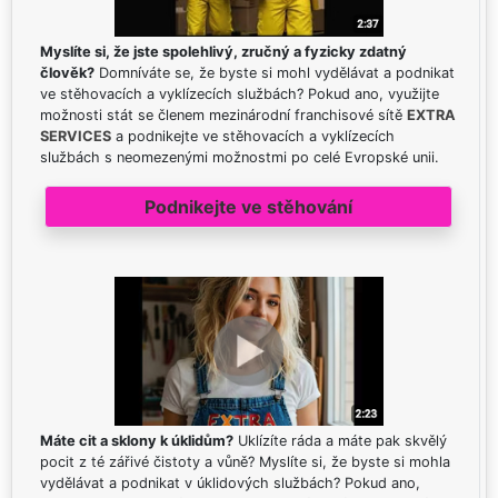
Myslíte si, že jste spolehlivý, zručný a fyzicky zdatný
člověk?
Domníváte se, že byste si mohl vydělávat a podnikat
ve stěhovacích a vyklízecích službách? Pokud ano, využijte
možnosti stát se členem mezinárodní franchisové sítě
EXTRA
SERVICES
a podnikejte ve stěhovacích a vyklízecích
službách s neomezenými možnostmi po celé Evropské unii.
Podnikejte ve stěhování
Máte cit a sklony k úklidům?
Uklízíte ráda a máte pak skvělý
pocit z té zářivé čistoty a vůně? Myslíte si, že byste si mohla
vydělávat a podnikat v úklidových službách? Pokud ano,