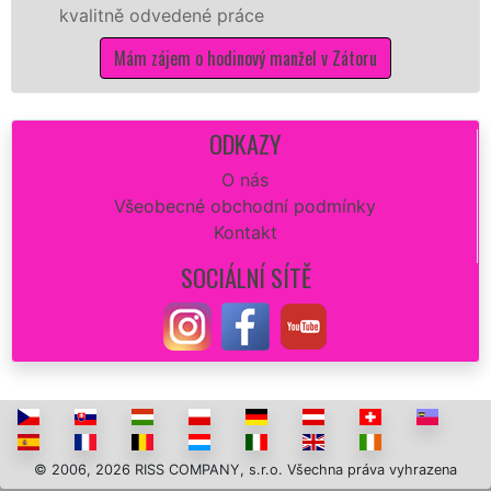
ě odvedené práce
kvalitní vy
potřebné p
ám zájem o hodinový manžel v Zátoru
Mám
ODKAZY
O nás
Všeobecné obchodní podmínky
Kontakt
SOCIÁLNÍ SÍTĚ