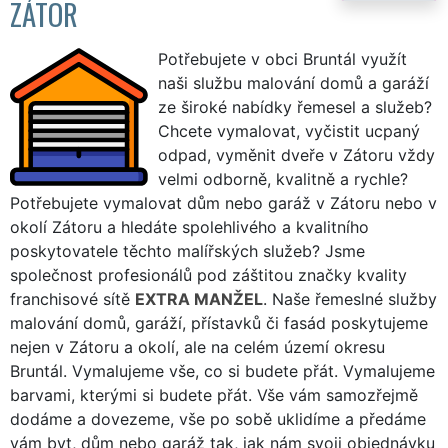
ZÁTOR
Potřebujete v obci Bruntál využít
naši službu malování domů a garáží
ze široké nabídky řemesel a služeb?
Chcete vymalovat, vyčistit ucpaný
odpad, vyměnit dveře v Zátoru vždy
velmi odborně, kvalitně a rychle?
Potřebujete vymalovat dům nebo garáž v Zátoru nebo v
okolí Zátoru a hledáte spolehlivého a kvalitního
poskytovatele těchto malířských služeb? Jsme
společnost profesionálů pod záštitou značky kvality
franchisové sítě
EXTRA MANŽEL
. Naše řemeslné služby
malování domů, garáží, přístavků či fasád poskytujeme
nejen v Zátoru a okolí, ale na celém území okresu
Bruntál. Vymalujeme vše, co si budete přát. Vymalujeme
barvami, kterými si budete přát. Vše vám samozřejmě
dodáme a dovezeme, vše po sobě uklidíme a předáme
vám byt, dům nebo garáž tak, jak nám svoji objednávku