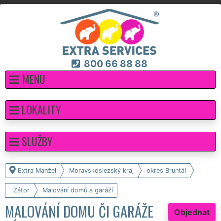
800 66 88 88
MENU
LOKALITY
SLUŽBY
Extra Manžel
Moravskoslezský kraj
okres Bruntál
Zátor
Malování domů a garáží
MALOVÁNÍ DOMU ČI GARÁŽE
Objednat