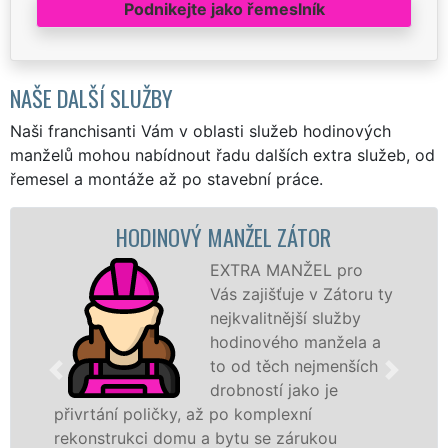
Podnikejte jako řemeslník
NAŠE DALŠÍ SLUŽBY
Naši franchisanti Vám v oblasti služeb hodinových
manželů mohou nabídnout řadu dalších extra služeb, od
řemesel a montáže až po stavební práce.
HODINOVÝ MANŽEL ZÁTOR
M
EXTRA MANŽEL pro
Vás zajišťuje v Zátoru ty
nejkvalitnější služby
hodinového manžela a
to od těch nejmenších
drobností jako je
í poličky, až po komplexní
záštitou fr
rukci domu a bytu se zárukou
proto jsme