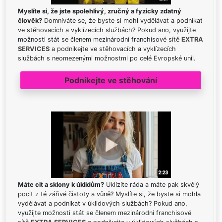
Myslíte si, že jste spolehlivý, zručný a fyzicky zdatný
člověk?
Domníváte se, že byste si mohl vydělávat a podnikat
ve stěhovacích a vyklízecích službách? Pokud ano, využijte
možnosti stát se členem mezinárodní franchisové sítě
EXTRA
SERVICES
a podnikejte ve stěhovacích a vyklízecích
službách s neomezenými možnostmi po celé Evropské unii.
Podnikejte ve stěhování
Máte cit a sklony k úklidům?
Uklízíte ráda a máte pak skvělý
pocit z té zářivé čistoty a vůně? Myslíte si, že byste si mohla
vydělávat a podnikat v úklidových službách? Pokud ano,
využijte možnosti stát se členem mezinárodní franchisové