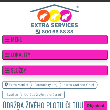
800 66 88 88
MENU
LOKALITY
SLUŽBY
Extra Manžel
Pardubický kraj
okres Ústí nad Orlicí
Bystřec
Údržba živých plotů a tújí
ÚDRŽBA ŽIVÉHO PLOTU ČI TÚJÍ
Objednat