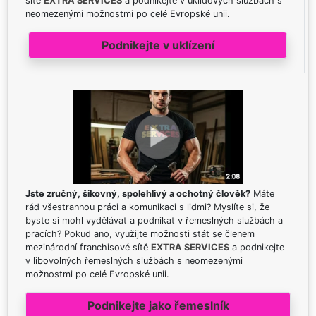
sítě
EXTRA SERVICES
a podnikejte v úklidových službách s
neomezenými možnostmi po celé Evropské unii.
Podnikejte v uklízení
Jste zručný, šikovný, spolehlivý a ochotný člověk?
Máte
rád všestrannou práci a komunikaci s lidmi? Myslíte si, že
byste si mohl vydělávat a podnikat v řemeslných službách a
pracích? Pokud ano, využijte možnosti stát se členem
mezinárodní franchisové sítě
EXTRA SERVICES
a podnikejte
v libovolných řemeslných službách s neomezenými
možnostmi po celé Evropské unii.
Podnikejte jako řemeslník