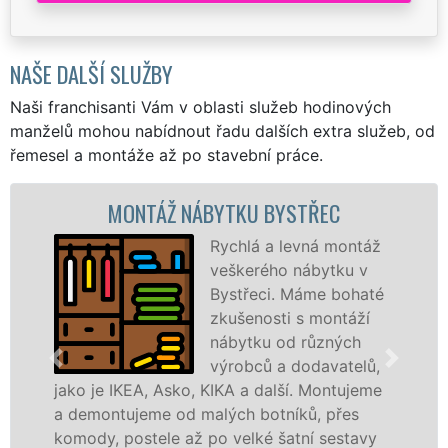
NAŠE DALŠÍ SLUŽBY
Naši franchisanti Vám v oblasti služeb hodinových
manželů mohou nabídnout řadu dalších extra služeb, od
řemesel a montáže až po stavební práce.
MONTÁŽ NÁBYTKU BYSTŘEC
Rychlá a levná montáž
veškerého nábytku v
Bystřeci. Máme bohaté
zkušenosti s montáží
nábytku od různých
výrobců a dodavatelů,
o je IKEA, Asko, KIKA a další. Montujeme
výrobc
emontujeme od malých botníků, přes
kvalit
ody, postele až po velké šatní sestavy
manžel