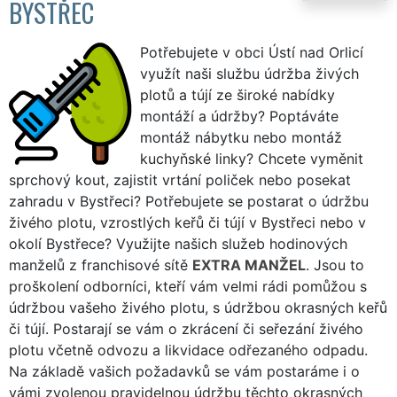
BYSTŘEC
Potřebujete v obci Ústí nad Orlicí
využít naši službu údržba živých
plotů a tújí ze široké nabídky
montáží a údržby? Poptáváte
montáž nábytku nebo montáž
kuchyňské linky? Chcete vyměnit
sprchový kout, zajistit vrtání poliček nebo posekat
zahradu v Bystřeci? Potřebujete se postarat o údržbu
živého plotu, vzrostlých keřů či tújí v Bystřeci nebo v
okolí Bystřece? Využijte našich služeb hodinových
manželů z franchisové sítě
EXTRA MANŽEL
. Jsou to
proškolení odborníci, kteří vám velmi rádi pomůžou s
údržbou vašeho živého plotu, s údržbou okrasných keřů
či tújí. Postarají se vám o zkrácení či seřezání živého
plotu včetně odvozu a likvidace odřezaného odpadu.
Na základě vašich požadavků se vám postaráme i o
vámi zvolenou pravidelnou údržbu těchto okrasných