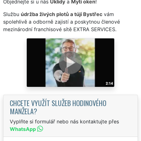
Objednejte si u nás
Úklidy
a
Mytí oken
!
Službu
údržba živých plotů a tújí Bystřec
vám
spolehlivě a odborně zajistí a poskytnou členové
mezinárodní franchisové sítě EXTRA SERVICES.
CHCETE VYUŽÍT SLUŽEB HODINOVÉHO
MANŽELA?
Vyplňte si formulář nebo nás kontaktujte přes
WhatsApp