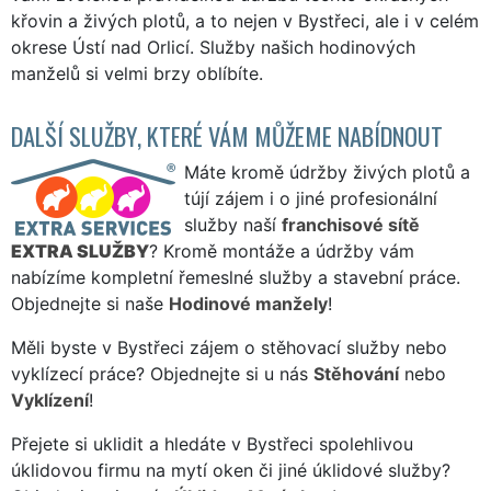
křovin a živých plotů, a to nejen v Bystřeci, ale i v celém
okrese Ústí nad Orlicí. Služby našich hodinových
manželů si velmi brzy oblíbíte.
DALŠÍ SLUŽBY, KTERÉ VÁM MŮŽEME NABÍDNOUT
Máte kromě údržby živých plotů a
tújí zájem i o jiné profesionální
služby naší
franchisové sítě
EXTRA SLUŽBY
? Kromě montáže a údržby vám
nabízíme kompletní řemeslné služby a stavební práce.
Objednejte si naše
Hodinové manžely
!
Měli byste v Bystřeci zájem o stěhovací služby nebo
vyklízecí práce? Objednejte si u nás
Stěhování
nebo
Vyklízení
!
Přejete si uklidit a hledáte v Bystřeci spolehlivou
úklidovou firmu na mytí oken či jiné úklidové služby?