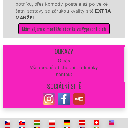
, přes komody, postele až po velké
Nobilie, m
stavy se zárukou kvality sítě
EXTRA
tuto kuchyň
L
kvalitně.
ájem o montáže nábytku ve Výprachticích
Mám zájem
ODKAZY
O nás
Všeobecné obchodní podmínky
Kontakt
SOCIÁLNÍ SÍTĚ