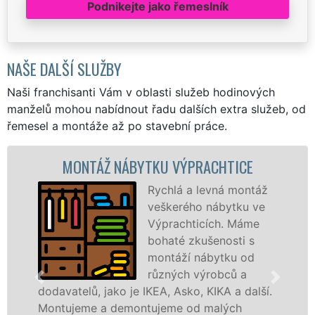
Podnikejte jako řemeslník
NAŠE DALŠÍ SLUŽBY
Naši franchisanti Vám v oblasti služeb hodinových
manželů mohou nabídnout řadu dalších extra služeb, od
řemesel a montáže až po stavební práce.
NTÁŽ NÁBYTKU VÝPRACHTICE
MONT
Rychlá a levná montáž
veškerého nábytku ve
Výprachticích. Máme
bohaté zkušenosti s
montáží nábytku od
různých výrobců a
lů, jako je IKEA, Asko, KIKA a další.
různých vý
me a demontujeme od malých
Ikei či kva