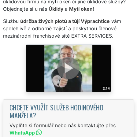
úklidovou firmu na mytí oken či jiné úklidové služby?
Objednejte si u nás
Úklidy
a
Mytí oken
!
Službu
údržba živých plotů a tújí Výprachtice
vám
spolehlivě a odborně zajistí a poskytnou členové
mezinárodní franchisové sítě EXTRA SERVICES.
CHCETE VYUŽÍT SLUŽEB HODINOVÉHO
MANŽELA?
Vyplňte si formulář nebo nás kontaktujte přes
WhatsApp