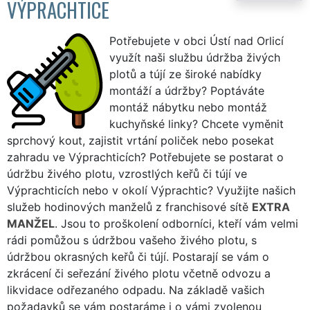
VÝPRACHTICE
Potřebujete v obci Ústí nad Orlicí
využít naši službu údržba živých
plotů a tújí ze široké nabídky
montáží a údržby? Poptáváte
montáž nábytku nebo montáž
kuchyňské linky? Chcete vyměnit
sprchový kout, zajistit vrtání poliček nebo posekat
zahradu ve Výprachticích? Potřebujete se postarat o
údržbu živého plotu, vzrostlých keřů či tújí ve
Výprachticích nebo v okolí Výprachtic? Využijte našich
služeb hodinových manželů z franchisové sítě
EXTRA
MANŽEL
. Jsou to proškolení odborníci, kteří vám velmi
rádi pomůžou s údržbou vašeho živého plotu, s
údržbou okrasných keřů či tújí. Postarají se vám o
zkrácení či seřezání živého plotu včetně odvozu a
likvidace odřezaného odpadu. Na základě vašich
požadavků se vám postaráme i o vámi zvolenou