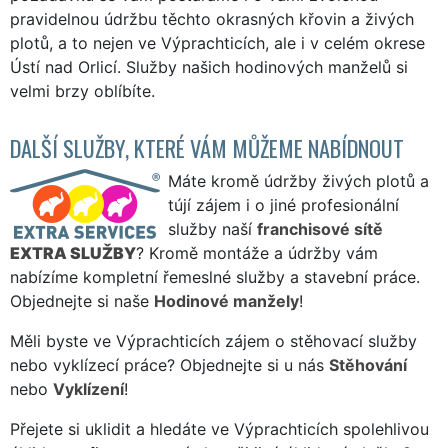
pravidelnou údržbu těchto okrasných křovin a živých
plotů, a to nejen ve Výprachticích, ale i v celém okrese
Ústí nad Orlicí. Služby našich hodinových manželů si
velmi brzy oblíbíte.
DALŠÍ SLUŽBY, KTERÉ VÁM MŮŽEME NABÍDNOUT
Máte kromě údržby živých plotů a
tújí zájem i o jiné profesionální
služby naší
franchisové sítě
EXTRA SLUŽBY
? Kromě montáže a údržby vám
nabízíme kompletní řemeslné služby a stavební práce.
Objednejte si naše
Hodinové manžely
!
Měli byste ve Výprachticích zájem o stěhovací služby
nebo vyklízecí práce? Objednejte si u nás
Stěhování
nebo
Vyklízení
!
Přejete si uklidit a hledáte ve Výprachticích spolehlivou