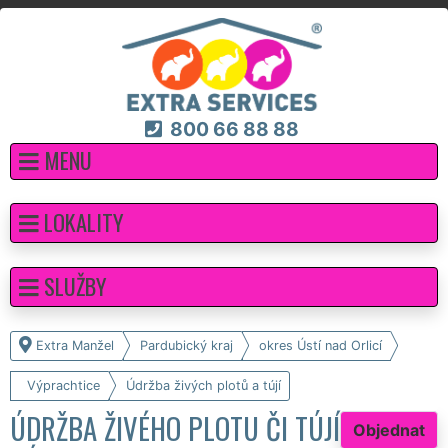
800 66 88 88
MENU
LOKALITY
SLUŽBY
Extra Manžel
Pardubický kraj
okres Ústí nad Orlicí
Výprachtice
Údržba živých plotů a tújí
ÚDRŽBA ŽIVÉHO PLOTU ČI TÚJÍ
Objednat