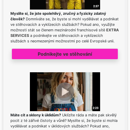
Myslíte si, že jste spolehlivý, zručný a fyzicky zdatný
člověk?
Domníváte se, že byste si mohl vydělávat a podnikat
ve stěhovacích a vyklízecích službách? Pokud ano, využijte
možnosti stát se členem mezinárodní franchisové sítě
EXTRA
SERVICES
a podnikejte ve stěhovacích a vyklízecích
službách s neomezenými možnostmi po celé Evropské unii.
Podnikejte ve stěhování
Máte cit a sklony k úklidům?
Uklízíte ráda a máte pak skvělý
pocit z té zářivé čistoty a vůně? Myslíte si, že byste si mohla
vydělávat a podnikat v úklidových službách? Pokud ano,