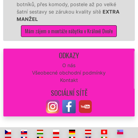
, přes komody, postele až po velké
Nobilie, m
stavy se zárukou kvality sítě
EXTRA
tuto kuchyň
L
kvalitně.
ájem o montáže nábytku v Králově Dvoře
Mám záje
ODKAZY
O nás
Všeobecné obchodní podmínky
Kontakt
SOCIÁLNÍ SÍTĚ