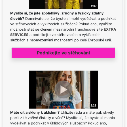
Myslíte si, že jste spolehlivý, zručný a fyzicky zdatný
člověk?
Domníváte se, že byste si mohl vydělávat a podnikat
ve stěhovacích a vyklízecích službách? Pokud ano, využijte
možnosti stát se členem mezinárodní franchisové sítě
EXTRA
SERVICES
a podnikejte ve stěhovacích a vyklízecích
službách s neomezenými možnostmi po celé Evropské unii.
Podnikejte ve stěhování
Máte cit a sklony k úklidům?
Uklízíte ráda a máte pak skvělý
pocit z té zářivé čistoty a vůně? Myslíte si, že byste si mohla
vydělávat a podnikat v úklidových službách? Pokud ano,