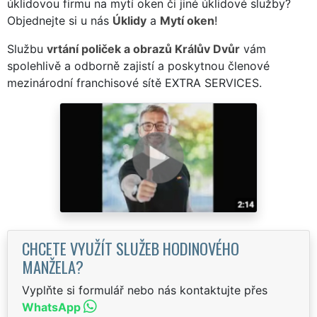
úklidovou firmu na mytí oken či jiné úklidové služby?
Objednejte si u nás
Úklidy
a
Mytí oken
!
Službu
vrtání poliček a obrazů Králův Dvůr
vám
spolehlivě a odborně zajistí a poskytnou členové
mezinárodní franchisové sítě EXTRA SERVICES.
CHCETE VYUŽÍT SLUŽEB HODINOVÉHO
MANŽELA?
Vyplňte si formulář nebo nás kontaktujte přes
WhatsApp