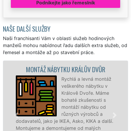
Podnikejte jako řemeslník
NAŠE DALŠÍ SLUŽBY
Naši franchisanti Vám v oblasti služeb hodinových
manželů mohou nabídnout řadu dalších extra služeb, od
řemesel a montáže až po stavební práce.
NTÁŽ NÁBYTKU KRÁLŮV DVŮR
MONT
Rychlá a levná montáž
veškerého nábytku v
Králově Dvoře. Máme
bohaté zkušenosti s
montáží nábytku od
různých výrobců a
lů, jako je IKEA, Asko, KIKA a další.
různých vý
me a demontujeme od malých
Ikei či kva