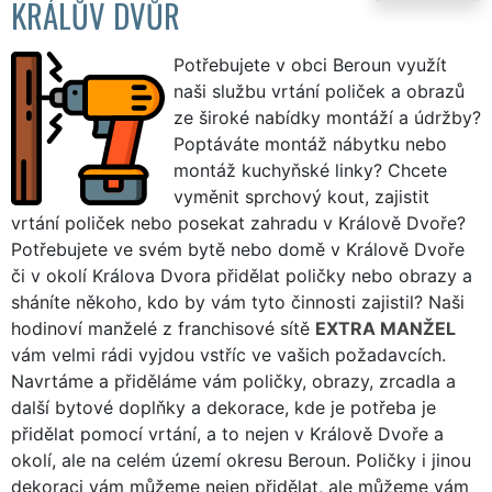
KRÁLŮV DVŮR
Potřebujete v obci Beroun využít
naši službu vrtání poliček a obrazů
ze široké nabídky montáží a údržby?
Poptáváte montáž nábytku nebo
montáž kuchyňské linky? Chcete
vyměnit sprchový kout, zajistit
vrtání poliček nebo posekat zahradu v Králově Dvoře?
Potřebujete ve svém bytě nebo domě v Králově Dvoře
či v okolí Králova Dvora přidělat poličky nebo obrazy a
sháníte někoho, kdo by vám tyto činnosti zajistil? Naši
hodinoví manželé z franchisové sítě
EXTRA MANŽEL
vám velmi rádi vyjdou vstříc ve vašich požadavcích.
Navrtáme a přiděláme vám poličky, obrazy, zrcadla a
další bytové doplňky a dekorace, kde je potřeba je
přidělat pomocí vrtání, a to nejen v Králově Dvoře a
okolí, ale na celém území okresu Beroun. Poličky i jinou
dekoraci vám můžeme nejen přidělat, ale můžeme vám