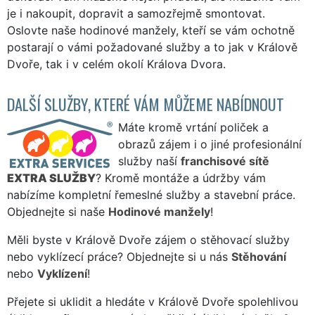
je i nakoupit, dopravit a samozřejmě smontovat.
Oslovte naše hodinové manžely, kteří se vám ochotně
postarají o vámi požadované služby a to jak v Králově
Dvoře, tak i v celém okolí Králova Dvora.
DALŠÍ SLUŽBY, KTERÉ VÁM MŮŽEME NABÍDNOUT
Máte kromě vrtání poliček a
obrazů zájem i o jiné profesionální
služby naší
franchisové sítě
EXTRA SLUŽBY
? Kromě montáže a údržby vám
nabízíme kompletní řemeslné služby a stavební práce.
Objednejte si naše
Hodinové manžely
!
Měli byste v Králově Dvoře zájem o stěhovací služby
nebo vyklízecí práce? Objednejte si u nás
Stěhování
nebo
Vyklízení
!
Přejete si uklidit a hledáte v Králově Dvoře spolehlivou