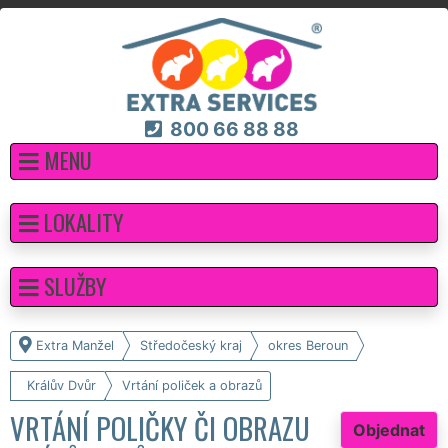
800 66 88 88
MENU
LOKALITY
SLUŽBY
Extra Manžel
Středočeský kraj
okres Beroun
Králův Dvůr
Vrtání poliček a obrazů
VRTÁNÍ POLIČKY ČI OBRAZU
Objednat