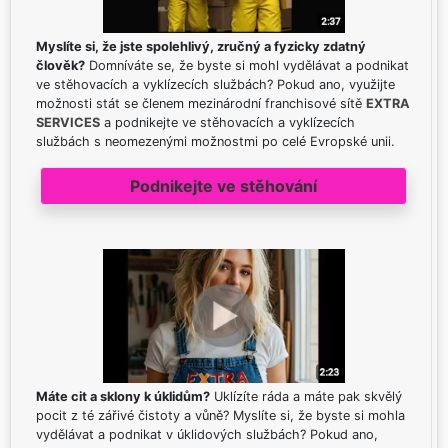
Myslíte si, že jste spolehlivý, zručný a fyzicky zdatný
člověk?
Domníváte se, že byste si mohl vydělávat a podnikat
ve stěhovacích a vyklízecích službách? Pokud ano, využijte
možnosti stát se členem mezinárodní franchisové sítě
EXTRA
SERVICES
a podnikejte ve stěhovacích a vyklízecích
službách s neomezenými možnostmi po celé Evropské unii.
Podnikejte ve stěhování
Máte cit a sklony k úklidům?
Uklízíte ráda a máte pak skvělý
pocit z té zářivé čistoty a vůně? Myslíte si, že byste si mohla
vydělávat a podnikat v úklidových službách? Pokud ano,