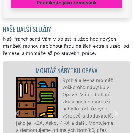
Podnikejte jako řemeslník
NAŠE DALŠÍ SLUŽBY
Naši franchisanti Vám v oblasti služeb hodinových
manželů mohou nabídnout řadu dalších extra služeb, od
řemesel a montáže až po stavební práce.
MONTÁŽ NÁBYTKU OPAVA
Rychlá a levná montáž
veškerého nábytku v
Opavě. Máme bohaté
zkušenosti s montáží
nábytku od různých
výrobců a dodavatelů,
je IKEA, Asko, KIKA a další. Montujeme
výrobců.
ontujeme od malých botníků, přes
kvalitně