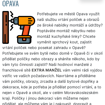
OPAVA
Potřebujete ve městě Opava využít
naši službu vrtání poliček a obrazů
ze široké nabídky montáží a údržby?
Poptáváte montáž nábytku nebo
montáž kuchyňské linky? Chcete
vyměnit sprchový kout, zajistit
vrtání poliček nebo posekat zahradu v Opavě?
Potřebujete ve svém bytě nebo domě v Opavě či v okolí
přidělat poličky nebo obrazy a sháníte někoho, kdo by
vám tyto činnosti zajistil? Naši hodinoví manželé z
franchisové sítě
EXTRA MANŽEL
vám velmi rádi vyjdou
vstříc ve vašich požadavcích. Navrtáme a přiděláme
vám poličky, obrazy, zrcadla a další bytové doplňky a
dekorace, kde je potřeba je přidělat pomocí vrtání, a to
nejen v Opavě a okolí, ale v celém Moravskoslezském
kraji. Poličky i jinou dekoraci vám můžeme nejen
přidělat, ale můžeme vám je i nakoupit, dopravit a