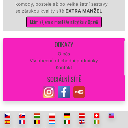
y, postele až po velké šatní sestavy
manželé 
rukou kvality sítě
EXTRA MANŽEL
kuchyň sm
Mám zájem o montáže nábytku v Opavě
Má
ODKAZY
O nás
Všeobecné obchodní podmínky
Kontakt
SOCIÁLNÍ SÍTĚ