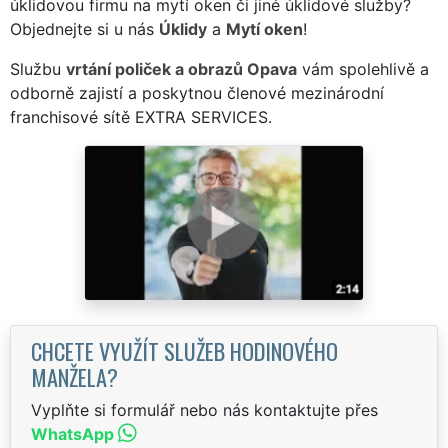
úklidovou firmu na mytí oken či jiné úklidové služby?
Objednejte si u nás
Úklidy
a
Mytí oken
!
Službu
vrtání poliček a obrazů Opava
vám spolehlivě a
odborně zajistí a poskytnou členové mezinárodní
franchisové sítě EXTRA SERVICES.
CHCETE VYUŽÍT SLUŽEB HODINOVÉHO
MANŽELA?
Vyplňte si formulář nebo nás kontaktujte přes
WhatsApp