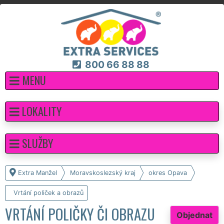
800 66 88 88
MENU
LOKALITY
SLUŽBY
Extra Manžel
Moravskoslezský kraj
okres Opava
Vrtání poliček a obrazů
VRTÁNÍ POLIČKY ČI OBRAZU
Objednat