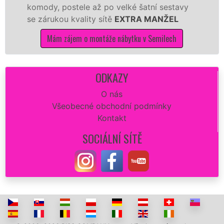
y, postele až po velké šatní sestavy
Nobilie,
rukou kvality sítě
EXTRA MANŽEL
tuto kuc
kvalitně.
Mám zájem o montáže nábytku v Semilech
Mám
ODKAZY
O nás
Všeobecné obchodní podmínky
Kontakt
SOCIÁLNÍ SÍTĚ