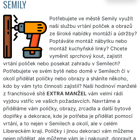
SEMILY
Potřebujete ve městě Semily využít
naši službu vrtání poliček a obrazů
ze široké nabídky montáží a údržby?
Poptáváte montáž nábytku nebo
montáž kuchyňské linky? Chcete
vyměnit sprchový kout, zajistit
vrtání poliček nebo posekat zahradu v Semilech?
Potřebujete ve svém bytě nebo domě v Semilech či v
okolí přidělat poličky nebo obrazy a sháníte někoho,
kdo by vám tyto činnosti zajistil? Naši hodinoví manželé
z franchisové sítě
EXTRA MANŽEL
vám velmi rádi
vyjdou vstříc ve vašich požadavcích. Navrtáme a
přiděláme vám poličky, obrazy, zrcadla a další bytové
doplňky a dekorace, kde je potřeba je přidělat pomocí
vrtání, a to nejen v Semilech a okolí, ale v celém
Libereckém kraji. Poličky i jinou dekoraci vám můžeme
nejen přidělat, ale můžeme vám je i nakoupit, dopravit a