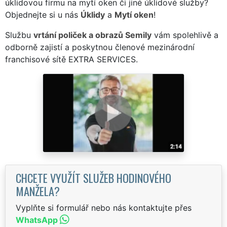
úklidovou firmu na mytí oken či jiné úklidové služby?
Objednejte si u nás
Úklidy
a
Mytí oken
!
Službu
vrtání poliček a obrazů Semily
vám spolehlivě a
odborně zajistí a poskytnou členové mezinárodní
franchisové sítě EXTRA SERVICES.
CHCETE VYUŽÍT SLUŽEB HODINOVÉHO
MANŽELA?
Vyplňte si formulář nebo nás kontaktujte přes
WhatsApp