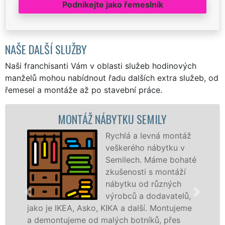
Podnikejte jako řemeslník
NAŠE DALŠÍ SLUŽBY
Naši franchisanti Vám v oblasti služeb hodinových
manželů mohou nabídnout řadu dalších extra služeb, od
řemesel a montáže až po stavební práce.
MONTÁŽ NÁBYTKU SEMILY
Rychlá a levná montáž
veškerého nábytku v
Semilech. Máme bohaté
zkušenosti s montáží
nábytku od různých
výrobců a dodavatelů,
je IKEA, Asko, KIKA a další. Montujeme
různých 
ontujeme od malých botníků, přes
Ikei či 