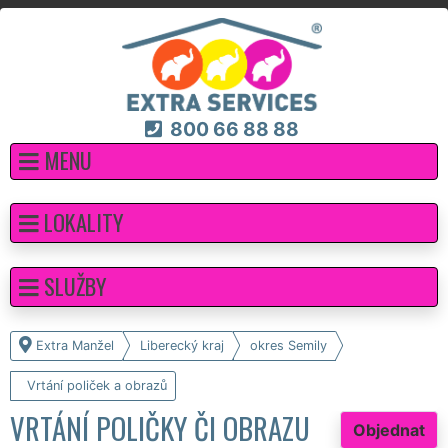
800 66 88 88
MENU
LOKALITY
SLUŽBY
Extra Manžel
Liberecký kraj
okres Semily
Vrtání poliček a obrazů
VRTÁNÍ POLIČKY ČI OBRAZU
Objednat