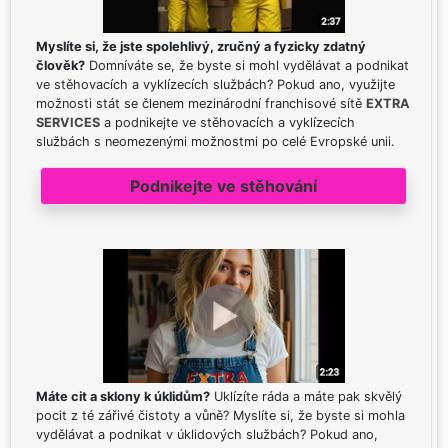
Myslíte si, že jste spolehlivý, zručný a fyzicky zdatný
člověk?
Domníváte se, že byste si mohl vydělávat a podnikat
ve stěhovacích a vyklízecích službách? Pokud ano, využijte
možnosti stát se členem mezinárodní franchisové sítě
EXTRA
SERVICES
a podnikejte ve stěhovacích a vyklízecích
službách s neomezenými možnostmi po celé Evropské unii.
Podnikejte ve stěhování
Máte cit a sklony k úklidům?
Uklízíte ráda a máte pak skvělý
pocit z té zářivé čistoty a vůně? Myslíte si, že byste si mohla
vydělávat a podnikat v úklidových službách? Pokud ano,