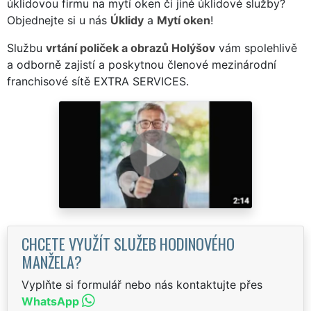
úklidovou firmu na mytí oken či jiné úklidové služby?
Objednejte si u nás
Úklidy
a
Mytí oken
!
Službu
vrtání poliček a obrazů Holýšov
vám spolehlivě
a odborně zajistí a poskytnou členové mezinárodní
franchisové sítě EXTRA SERVICES.
CHCETE VYUŽÍT SLUŽEB HODINOVÉHO
MANŽELA?
Vyplňte si formulář nebo nás kontaktujte přes
WhatsApp