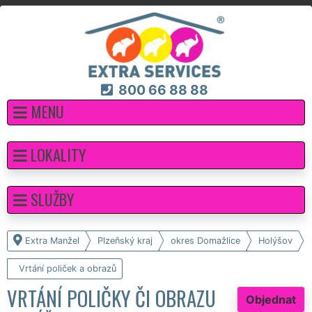
800 66 88 88
MENU
LOKALITY
SLUŽBY
Extra Manžel
Plzeňský kraj
okres Domažlice
Holýšov
Vrtání poliček a obrazů
VRTÁNÍ POLIČKY ČI OBRAZU
Objednat