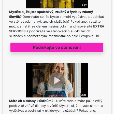
Myslíte si, že jste spolehlivý, zručný a fyzicky zdatný
člověk?
Domníváte se, že byste si mohl vydělávat a podnikat
ve stěhovacích a vyklízecích službách? Pokud ano, využijte
možnosti stát se členem mezinárodní franchisové sítě
EXTRA
SERVICES
a podnikejte ve stěhovacích a vyklízecích
službách s neomezenými možnostmi po celé Evropské unii.
Podnikejte ve stěhování
Máte cit a sklony k úklidům?
Uklízíte ráda a máte pak skvělý
pocit z té zářivé čistoty a vůně? Myslíte si, že byste si mohla
vydělávat a podnikat v úklidových službách? Pokud ano,