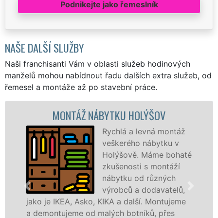
Podnikejte jako řemeslník
NAŠE DALŠÍ SLUŽBY
Naši franchisanti Vám v oblasti služeb hodinových
manželů mohou nabídnout řadu dalších extra služeb, od
řemesel a montáže až po stavební práce.
MONTÁŽ NÁBYTKU HOLÝŠOV
Rychlá a levná montáž
veškerého nábytku v
Holýšově. Máme bohaté
zkušenosti s montáží
nábytku od různých
výrobců a dodavatelů,
o je IKEA, Asko, KIKA a další. Montujeme
různýc
emontujeme od malých botníků, přes
Ikei č