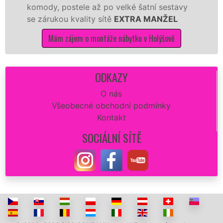
ody, postele až po velké šatní sestavy
Nobili
zárukou kvality sítě
EXTRA MANŽEL
tuto k
kvalitn
Mám zájem o montáže nábytku v Holýšově
M
ODKAZY
O nás
Všeobecné obchodní podmínky
Kontakt
SOCIÁLNÍ SÍTĚ