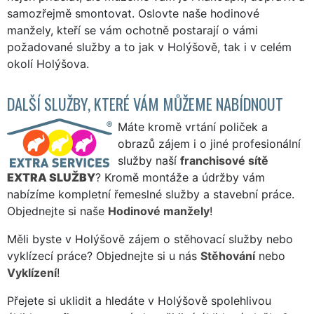
samozřejmě smontovat. Oslovte naše hodinové
manžely, kteří se vám ochotně postarají o vámi
požadované služby a to jak v Holýšově, tak i v celém
okolí Holýšova.
DALŠÍ SLUŽBY, KTERÉ VÁM MŮŽEME NABÍDNOUT
Máte kromě vrtání poliček a
obrazů zájem i o jiné profesionální
služby naší
franchisové sítě
EXTRA SLUŽBY
? Kromě montáže a údržby vám
nabízíme kompletní řemeslné služby a stavební práce.
Objednejte si naše
Hodinové manžely
!
Měli byste v Holýšově zájem o stěhovací služby nebo
vyklízecí práce? Objednejte si u nás
Stěhování
nebo
Vyklízení
!
Přejete si uklidit a hledáte v Holýšově spolehlivou