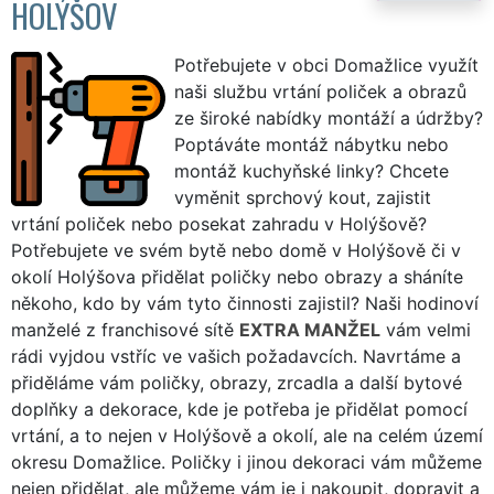
HOLÝŠOV
Potřebujete v obci Domažlice využít
naši službu vrtání poliček a obrazů
ze široké nabídky montáží a údržby?
Poptáváte montáž nábytku nebo
montáž kuchyňské linky? Chcete
vyměnit sprchový kout, zajistit
vrtání poliček nebo posekat zahradu v Holýšově?
Potřebujete ve svém bytě nebo domě v Holýšově či v
okolí Holýšova přidělat poličky nebo obrazy a sháníte
někoho, kdo by vám tyto činnosti zajistil? Naši hodinoví
manželé z franchisové sítě
EXTRA MANŽEL
vám velmi
rádi vyjdou vstříc ve vašich požadavcích. Navrtáme a
přiděláme vám poličky, obrazy, zrcadla a další bytové
doplňky a dekorace, kde je potřeba je přidělat pomocí
vrtání, a to nejen v Holýšově a okolí, ale na celém území
okresu Domažlice. Poličky i jinou dekoraci vám můžeme
nejen přidělat, ale můžeme vám je i nakoupit, dopravit a